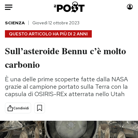
Auto
SCIENZA
Giovedì 12 ottobre 2023
QUESTO ARTICOLO HA PIÙ DI
2 ANNI
HOME
Sull’asteroide Bennu c’è molto
Italia
Moda
carbonio
Mondo
Libri
Politica
Consumismi
È una delle prime scoperte fatte dalla NASA
Tecnologia
Storie/Idee
grazie al campione portato sulla Terra con la
Internet
Ok Boomer!
capsula di OSIRIS-REx atterrata nello Utah
Scienza
Media
Cultura
Europa
Condividi
Economia
Altrecose
Sport
Mondiali calcio 2026