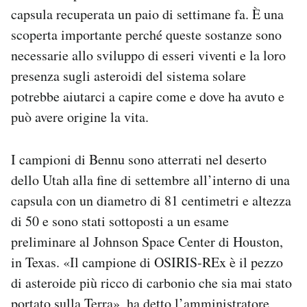
Notifiche mobile
capsula recuperata un paio di settimane fa. È una
Regala il Post
scoperta importante perché queste sostanze sono
Hai bisogno di aiuto?
necessarie allo sviluppo di esseri viventi e la loro
Esci
presenza sugli asteroidi del sistema solare
potrebbe aiutarci a capire come e dove ha avuto e
può avere origine la vita.
I campioni di Bennu sono atterrati nel deserto
dello Utah alla fine di settembre all’interno di una
capsula con un diametro di 81 centimetri e altezza
di 50 e sono stati sottoposti a un esame
preliminare al Johnson Space Center di Houston,
in Texas. «Il campione di OSIRIS-REx è il pezzo
di asteroide più ricco di carbonio che sia mai stato
portato sulla Terra», ha detto l’amministratore