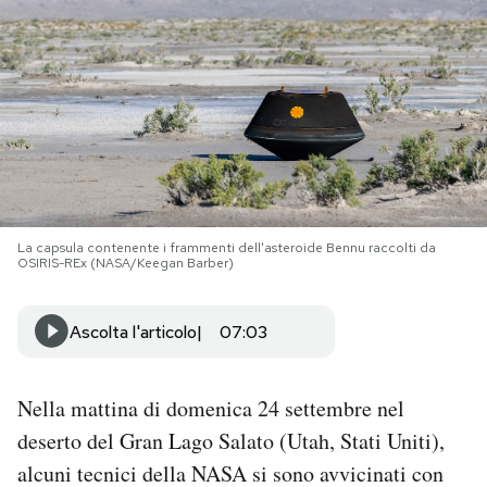
PODCAST
NEWSLETTER
I MIEI PREFERITI
La capsula contenente i frammenti dell'asteroide Bennu raccolti da
SHOP
OSIRIS-REx (NASA/Keegan Barber)
CALENDARIO
Ascolta l'articolo
07:03
AREA PERSONALE
Nella mattina di domenica 24 settembre nel
deserto del Gran Lago Salato (Utah, Stati Uniti),
Area Personale
alcuni tecnici della NASA si sono avvicinati con
Newsletter