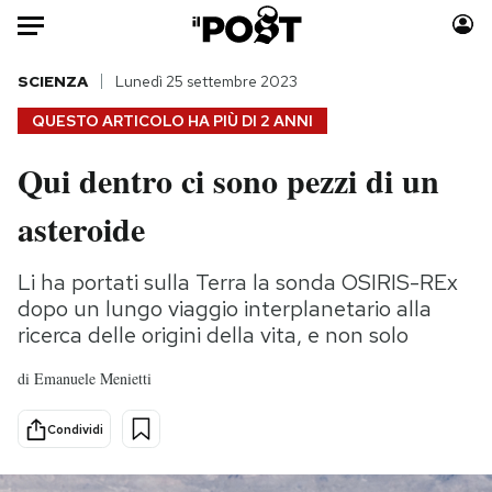
Auto
SCIENZA
Lunedì 25 settembre 2023
QUESTO ARTICOLO HA PIÙ DI
2 ANNI
HOME
Qui dentro ci sono pezzi di un
Italia
Moda
asteroide
Mondo
Libri
Politica
Consumismi
Li ha portati sulla Terra la sonda OSIRIS-REx
Tecnologia
Storie/Idee
dopo un lungo viaggio interplanetario alla
Internet
Ok Boomer!
ricerca delle origini della vita, e non solo
Scienza
Media
Cultura
Europa
di
Emanuele Menietti
Economia
Altrecose
Condividi
Sport
Mondiali calcio 2026