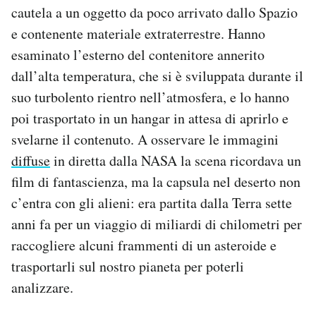
cautela a un oggetto da poco arrivato dallo Spazio
Notifiche mobile
Regala il Post
e contenente materiale extraterrestre. Hanno
Hai bisogno di aiuto?
esaminato l’esterno del contenitore annerito
Esci
dall’alta temperatura, che si è sviluppata durante il
suo turbolento rientro nell’atmosfera, e lo hanno
poi trasportato in un hangar in attesa di aprirlo e
svelarne il contenuto. A osservare le immagini
diffuse
in diretta dalla NASA la scena ricordava un
film di fantascienza, ma la capsula nel deserto non
c’entra con gli alieni: era partita dalla Terra sette
anni fa per un viaggio di miliardi di chilometri per
raccogliere alcuni frammenti di un asteroide e
trasportarli sul nostro pianeta per poterli
analizzare.