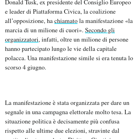
Donald Tusk, ex presidente del Consiglio Europeo
Notifiche mobile
e leader di Piattaforma Civica, la coalizione
Regala il Post
all’opposizione, ha
chiamato
la manifestazione «la
Hai bisogno di aiuto?
marcia di un milione di cuori».
Secondo gli
Esci
organizzatori
, infatti, oltre un milione di persone
hanno partecipato lungo le vie della capitale
polacca. Una manifestazione simile si era tenuta lo
scorso 4 giugno.
La manifestazione è stata organizzata per dare un
segnale in una campagna elettorale molto tesa. La
situazione politica è decisamente più confusa
rispetto alle ultime due elezioni, stravinte dal