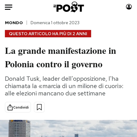
Auto
MONDO
Domenica 1 ottobre 2023
QUESTO ARTICOLO HA PIÙ DI
2 ANNI
HOME
La grande manifestazione in
Italia
Moda
Polonia contro il governo
Mondo
Libri
Politica
Consumismi
Donald Tusk, leader dell'opposizione, l'ha
Tecnologia
Storie/Idee
chiamata la «marcia di un milione di cuori»:
Internet
Ok Boomer!
alle elezioni mancano due settimane
Scienza
Media
Cultura
Europa
Condividi
Economia
Altrecose
Sport
Mondiali calcio 2026