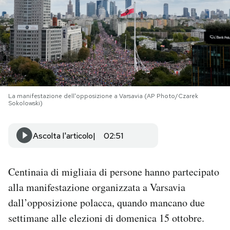
PODCAST
NEWSLETTER
I MIEI PREFERITI
La manifestazione dell'opposizione a Varsavia (AP Photo/Czarek
Sokolowski)
SHOP
Ascolta l'articolo
02:51
CALENDARIO
Centinaia di migliaia di persone hanno partecipato
alla manifestazione organizzata a Varsavia
AREA PERSONALE
dall’opposizione polacca, quando mancano due
Area Personale
settimane alle elezioni di domenica 15 ottobre.
Newsletter