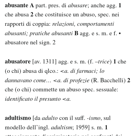
abusante A
1
part. pres. di
abusare
; anche agg.
2
che abusa
che costituisce un abuso, spec. nei
rapporti di coppia:
relazioni, comportamenti
B
abusanti; pratiche abusanti
agg. e s. m. e f. •
abusatore nel sign. 2
abusatore
1
[av. 1311] agg. e s. m. (f. –
trice
)
che
(o chi) abusa di qlco.:
<a. di farmaci; lo
2
dannavano come… <a. di profezie
(R. Bacchelli)
che (o chi) commette un abuso spec. sessuale:
identificato il presunto <a.
adultismo
[da
adulto
con il suff.
-ismo
, sul
1
modello dell’ingl.
adultism
; 1959] s. m.