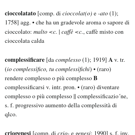
cioccolatato
[comp. di
cioccolat(o)
e
-ato
(1);
1758] agg. • che ha un gradevole aroma o sapore di
cioccolato:
malto <c.
|
caffè <c.
, caffè misto con
cioccolata calda
complessificare
A
[da
complesso
(1); 1919]
v. tr.
(
io complessìfico, tu complessìfichi
) • (raro)
B
rendere complesso o più complesso
complessificarsi v. intr. pron. • (raro) diventare
complesso o più complesso || complessificazio´ne,
s. f. progressivo aumento della complessità di
qlco.
criogenesi
[comp. di
crio-
e
genesi
; 1990] s. f. inv.