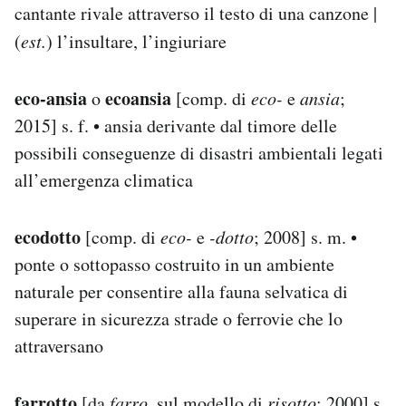
cantante rivale attraverso il testo di una canzone |
(
est.
) l’insultare, l’ingiuriare
eco-ansia
ecoansia
o
[comp. di
eco-
e
ansia
;
2015] s. f. • ansia derivante dal timore delle
possibili conseguenze di disastri ambientali legati
all’emergenza climatica
ecodotto
[comp. di
eco-
e
-dotto
; 2008] s. m. •
ponte o sottopasso costruito in un ambiente
naturale per consentire alla fauna selvatica di
superare in sicurezza strade o ferrovie che lo
attraversano
farrotto
[da
farro
, sul modello di
risotto
; 2000] s.