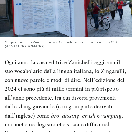
PODCAST
NEWSLETTER
Mega dizionario Zingarelli in via Garibaldi a Torino, settembre 2019
(ANSA/TINO ROMANO)
I MIEI PREFERITI
Ogni anno la casa editrice Zanichelli aggiorna il
suo vocabolario della lingua italiana, lo Zingarelli,
SHOP
con nuove parole e modi di dire. Nell’edizione del
2024 ci sono più di mille termini in più rispetto
CALENDARIO
all’anno precedente, tra cui diversi provenienti
dallo slang giovanile (e in gran parte derivati
AREA PERSONALE
dall’inglese) come
bro
,
dissing
,
crush
e
vamping
,
Area Personale
ma anche neologismi che si sono diffusi nel
Newsletter