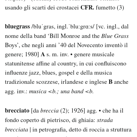
CFR.
usando gli scarti dei crostacei
fumetto (3)
bluegrass
/bluˈgras, ingl.ˈbluːgrɑːs/ [vc. ingl., dal
nome della band ‘Bill Monroe and the
Blue Grass
Boys’, che negli anni ’40 del Novecento inventò il
A
genere; 1980]
s. m. inv. • genere musicale
statunitense affine al country, in cui confluiscono
influenze jazz, blues, gospel e della musica
B
tradizionale scozzese, irlandese e inglese
anche
agg. inv.:
musica <b.; una band <b.
brecciato
[da
breccia
(2); 1926] agg. • che ha il
fondo coperto di pietrisco, di ghiaia:
strada
brecciata
| in petrografia, detto di roccia a struttura