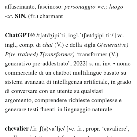
affascinante, fascinoso:
personaggio <c.; luogo
SIN.
<c.
(fr
.
) charmant
ChatGPT®
/tʃatdʒipiˈti, ingl
.
ˈtʃætdʒipiˌtiː/ [vc.
ingl., comp. di
chat
(V.) e della sigla
G(enerative)
P(re-trained) T(ransformer)
‘transformer (V.)
generativo pre-addestrato’; 2022] s. m. inv. • nome
commerciale di un chatbot multilingue basato su
sistemi avanzati di intelligenza artificiale, in grado
di conversare con un utente su qualsiasi
argomento, comprendere richieste complesse e
generare testi fluenti in linguaggio naturale
chevalier
/fr
.
ʃ(ə)vaˈlje/ [vc. fr., propr. ‘cavaliere’,