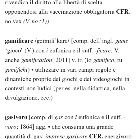
rivendica il diritto alla libertà di scelta
CFR.
opponendosi alla vaccinazione obbligatoria
no vax
(V. no (1))
gamificare
/geimifiˈkare/ [comp. dell’ingl.
game
‘gioco’ (V.) con
i
eufonica e il suff.
-ficare
; V.
anche
gamification
; 2011] v. tr. (io
gamìfico
, tu
gamìfichi
) • utilizzare in vari campi regole e
dinamiche proprie dei giochi e dei videogiochi in
contesti non ludici (per es. nella didattica, nella
divulgazione, ecc.)
gasivoro
[comp. di
gas
con
i
eufonica e il suff.
-
voro
; 1864] agg. • che consuma una grande
CFR.
quantità di gas:
imprese gasivore
energivoro