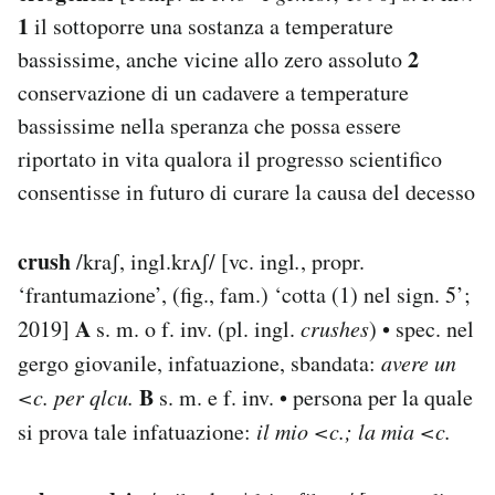
1
il sottoporre una sostanza a temperature
2
bassissime, anche vicine allo zero assoluto
conservazione di un cadavere a temperature
bassissime nella speranza che possa essere
riportato in vita qualora il progresso scientifico
consentisse in futuro di curare la causa del decesso
crush
/kraʃ, ingl.krʌʃ/ [vc. ingl
.
, propr.
‘frantumazione’, (fig., fam.) ‘cotta (1) nel sign. 5’;
A
2019]
s. m. o f. inv. (pl. ingl.
crushes
) • spec. nel
gergo giovanile, infatuazione, sbandata:
avere un
B
<c. per qlcu.
s. m. e f. inv. • persona per la quale
si prova tale infatuazione:
il mio <c.; la mia <c.