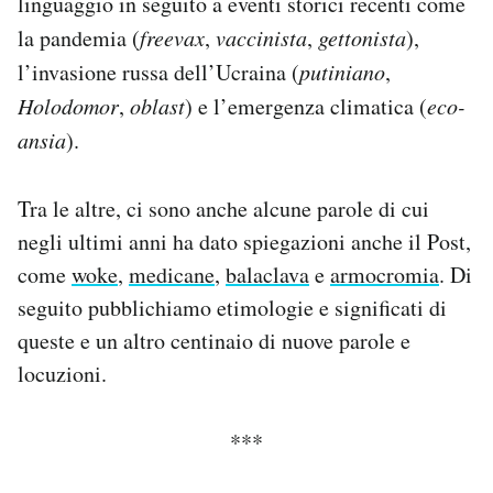
linguaggio in seguito a eventi storici recenti come
Notifiche mobile
la pandemia (
freevax
,
vaccinista
,
gettonista
),
Regala il Post
l’invasione russa dell’Ucraina (
putiniano
,
Hai bisogno di aiuto?
Holodomor
,
oblast
) e l’emergenza climatica (
eco-
Esci
ansia
).
Tra le altre, ci sono anche alcune parole di cui
negli ultimi anni ha dato spiegazioni anche il Post,
come
woke
,
medicane
,
balaclava
e
armocromia
. Di
seguito pubblichiamo etimologie e significati di
queste e un altro centinaio di nuove parole e
locuzioni.
***