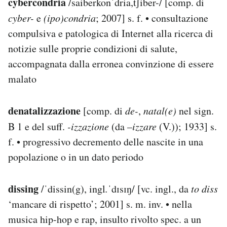
cybercondria
/saiberkonˈdria,tʃiber-/ [comp. di
cyber-
e
(ipo)condria
; 2007] s. f. • consultazione
compulsiva e patologica di Internet alla ricerca di
notizie sulle proprie condizioni di salute,
accompagnata dalla erronea convinzione di essere
malato
denatalizzazione
[comp. di
de-
,
natal(e)
nel sign.
B 1 e del suff.
-izzazione
(da –
izzare
(V.)); 1933] s.
f. • progressivo decremento delle nascite in una
popolazione o in un dato periodo
dissing
/ˈdissin(g), ingl
.
ˈdɪsɪŋ/ [vc. ingl., da
to diss
‘mancare di rispetto’; 2001] s. m. inv. • nella
musica hip-hop e rap, insulto rivolto spec. a un