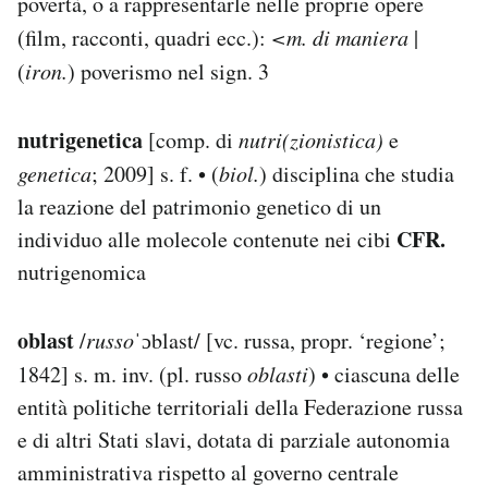
povertà, o a rappresentarle nelle proprie opere
(film, racconti, quadri ecc.):
<m. di maniera
|
(
iron.
) poverismo nel sign. 3
nutrigenetica
[comp. di
nutri(zionistica)
e
genetica
; 2009] s. f. • (
biol.
) disciplina che studia
la reazione del patrimonio genetico di un
CFR.
individuo alle molecole contenute nei cibi
nutrigenomica
oblast
/
russo
ˈɔblast/ [vc. russa, propr. ‘regione’;
1842] s. m. inv. (pl. russo
oblasti
) • ciascuna delle
entità politiche territoriali della Federazione russa
e di altri Stati slavi, dotata di parziale autonomia
amministrativa rispetto al governo centrale