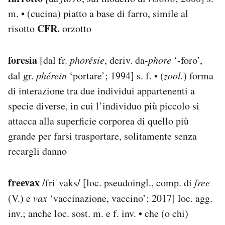
m. • (cucina) piatto a base di farro, simile al
CFR.
risotto
orzotto
foresia
[dal fr.
phorésie
, deriv. da-
phore
‘-foro’,
dal gr.
phérein
‘portare’; 1994] s. f. • (
zool.
) forma
di interazione tra due individui appartenenti a
specie diverse, in cui l’individuo più piccolo si
attacca alla superficie corporea di quello più
grande per farsi trasportare, solitamente senza
recargli danno
freevax
/friˈvaks/ [loc. pseudoingl., comp. di
free
(V.) e
vax
‘vaccinazione, vaccino’; 2017] loc. agg.
inv.; anche loc. sost. m. e f. inv. • che (o chi)