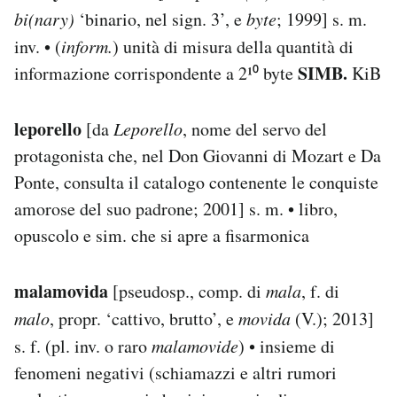
bi(nary)
‘binario, nel sign. 3’, e
byte
; 1999] s. m.
inv. • (
inform.
) unità di misura della quantità di
SIMB.
informazione corrispondente a 2¹⁰ byte
KiB
leporello
[da
Leporello
, nome del servo del
protagonista che, nel Don Giovanni di Mozart e Da
Ponte, consulta il catalogo contenente le conquiste
amorose del suo padrone; 2001] s. m. • libro,
opuscolo e sim. che si apre a fisarmonica
malamovida
[pseudosp., comp. di
mala
, f. di
malo
, propr. ‘cattivo, brutto’, e
movida
(V.); 2013]
s. f. (pl. inv. o raro
malamovide
) • insieme di
fenomeni negativi (schiamazzi e altri rumori