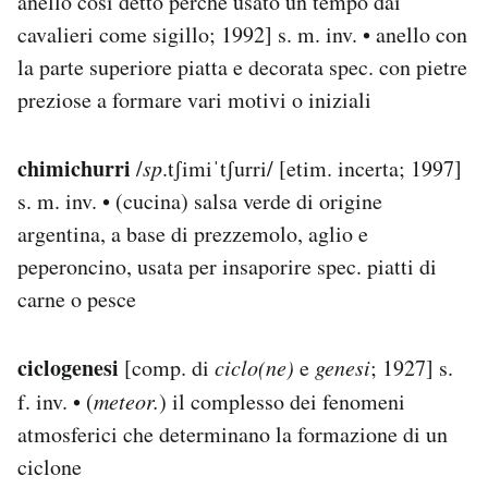
anello così detto perché usato un tempo dai
cavalieri come sigillo; 1992] s. m. inv. • anello con
la parte superiore piatta e decorata spec. con pietre
preziose a formare vari motivi o iniziali
chimichurri
/
sp
.tʃimiˈtʃurri/ [etim. incerta; 1997]
s. m. inv. • (cucina) salsa verde di origine
argentina, a base di prezzemolo, aglio e
peperoncino, usata per insaporire spec. piatti di
carne o pesce
ciclogenesi
[comp. di
ciclo(ne)
e
genesi
; 1927] s.
f. inv. • (
meteor.
) il complesso dei fenomeni
atmosferici che determinano la formazione di un
ciclone