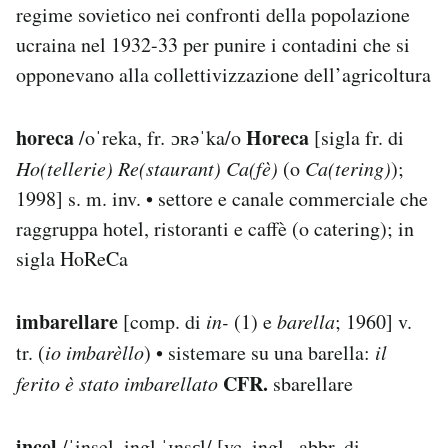
regime sovietico nei confronti della popolazione
ucraina nel 1932-33 per punire i contadini che si
opponevano alla collettivizzazione dell’agricoltura
horeca
Horeca
/oˈreka, fr
.
ɔʀəˈka/o
[sigla fr. di
Ho(tellerie)
Re(staurant)
Ca(fè)
(o
Ca(tering)
);
1998] s. m. inv. • settore e canale commerciale che
raggruppa hotel, ristoranti e caffè (o catering); in
sigla HoReCa
imbarellare
[comp. di
in-
(1) e
barella
; 1960] v.
tr. (
io
imbarèllo
) • sistemare su una barella:
il
CFR.
ferito è stato imbarellato
sbarellare
incel
/ˈinsel, ingl
.
ˈɪnsɛl/ [vc. ingl., abbr. di