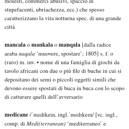
molesti, commerci abusivi, spaccio di
stupefacenti, ubriachezza, ecc.) che spesso
caratterizzano la vita notturna spec. di una grande
città
mancala
mankala
manqala
o
o
[dalla radice
araba
naqala
‘muovere, spostare’; 1805] s. f. o
(raro) m. inv. • nome di una famiglia di giochi da
tavolo africani con due o più file di buche in cui si
depositano dei semi o piccoli oggetti simili che
devono essere spostati di buca in buca con lo scopo
di catturare quelli dell’avversario
medicane
/ˈmɛdikein, ingl.ˈmɛdɪkeɪn/ [vc. ingl.,
comp. di
Medi(terranean)
‘mediterraneo’ e