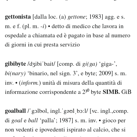
gettonista
[dalla loc. (a)
gettone
; 1983] agg. e s.
m. e f. (pl. m.
-i
) • detto di medico che lavora in
ospedale a chiamata ed è pagato in base al numero
di giorni in cui presta servizio
gibibyte
/dʒibiˈbait/ [comp. di
gi(ga)
‘giga-’,
bi(nary)
‘binario, nel sign. 3’, e byte; 2009] s. m.
inv. • (
inform.
) unità di misura della quantità di
SIMB.
informazione corrispondente a 2³⁰ byte
GiB
goalball
/ˈgɔlbol, ingl.ˈgəʊlˌbɔːl/ [vc. ingl.,comp.
di
goal
e
ball
‘palla’; 1987] s. m. inv. • gioco per
non vedenti e ipovedenti ispirato al calcio, che si