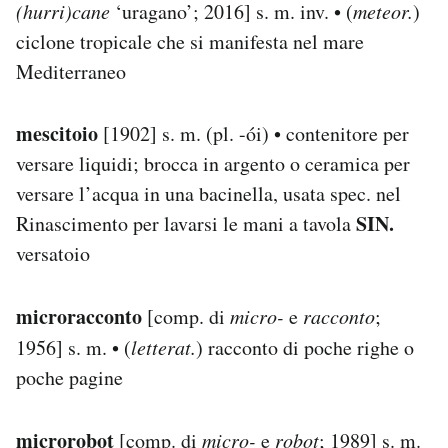
(hurri)cane
‘uragano’; 2016] s. m. inv. • (
meteor.
)
ciclone tropicale che si manifesta nel mare
Mediterraneo
mescitoio
[1902] s. m. (pl. -ói) • contenitore per
versare liquidi; brocca in argento o ceramica per
versare l’acqua in una bacinella, usata spec. nel
SIN.
Rinascimento per lavarsi le mani a tavola
versatoio
microracconto
[comp. di
micro-
e
racconto
;
1956] s. m. • (
letterat.
) racconto di poche righe o
poche pagine
microrobot
[comp. di
micro-
e
robot
; 1989] s. m.