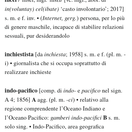
in(voluntay)
cel(ibate)
‘casto involontario’; 2017]
s. m. e f. inv. • (
Internet, gerg.
) persona, per lo più
di genere maschile, incapace di stabilire relazioni
sessuali, pur desiderandolo
inchiestista
[da
inchiesta
; 1958] s. m. e f. (pl. m. -
i) • giornalista che si occupa soprattutto di
realizzare inchieste
indo-pacifico
[comp. di
indo-
e
pacifico
nel sign.
A
A 4; 1856]
agg. (pl. m.
-ci
) • relativo alla
regione comprendente l’Oceano Indiano e
B
l’Oceano Pacifico:
gamberi indo-pacifici
s. m.
solo sing. • Indo-Pacifico, area geografica