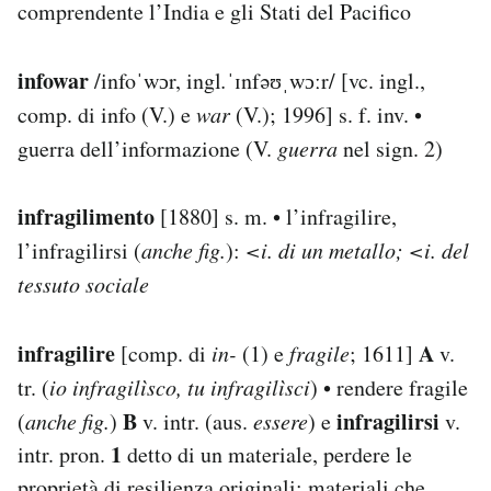
comprendente l’India e gli Stati del Pacifico
infowar
/infoˈwɔr, ingl
.
ˈɪnfəʊˌwɔːr/ [vc. ingl.,
comp. di info (V.) e
war
(V.); 1996] s. f. inv. •
guerra dell’informazione (V.
guerra
nel sign. 2)
infragilimento
[1880] s. m. • l’infragilire,
l’infragilirsi (
anche fig.
):
<i. di un metallo; <i. del
tessuto sociale
infragilire
A
[comp. di
in-
(1) e
fragile
; 1611]
v.
tr. (
io infragilìsco, tu infragilìsci
) • rendere fragile
B
infragilirsi
(
anche fig.
)
v. intr. (aus.
essere
) e
v.
1
intr. pron.
detto di un materiale, perdere le
proprietà di resilienza originali: materiali che