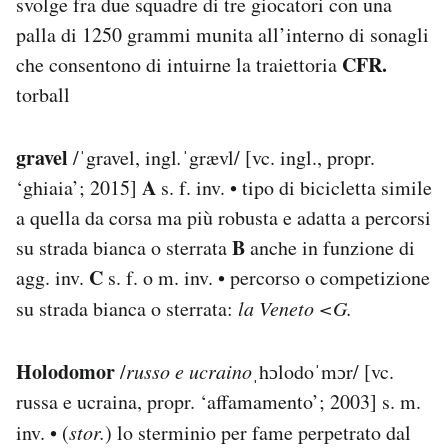
svolge fra due squadre di tre giocatori con una
palla di 1250 grammi munita all’interno di sonagli
CFR.
che consentono di intuirne la traiettoria
torball
gravel
/ˈgravel, ingl
.
ˈgrævl/ [vc. ingl., propr.
A
‘ghiaia’; 2015]
s. f. inv. • tipo di bicicletta simile
a quella da corsa ma più robusta e adatta a percorsi
B
su strada bianca o sterrata
anche in funzione di
C
agg. inv.
s. f. o m. inv. • percorso o competizione
su strada bianca o sterrata:
la Veneto <G.
Holodomor
/
russo e ucraino
ˌhɔlodoˈmɔr/ [vc.
russa e ucraina, propr. ‘affamamento’; 2003] s. m.
inv. • (
stor.
) lo sterminio per fame perpetrato dal