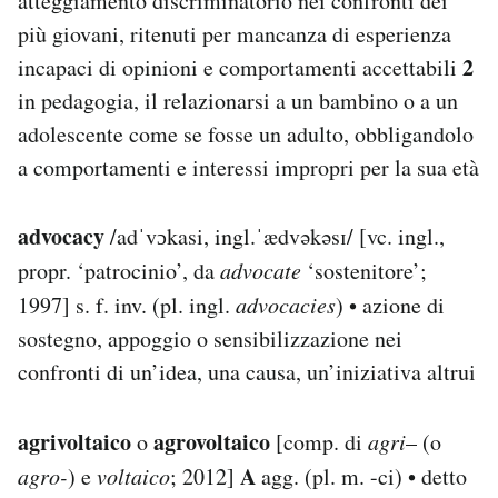
atteggiamento discriminatorio nei confronti dei
più giovani, ritenuti per mancanza di esperienza
2
incapaci di opinioni e comportamenti accettabili
in pedagogia, il relazionarsi a un bambino o a un
adolescente come se fosse un adulto, obbligandolo
a comportamenti e interessi impropri per la sua età
advocacy
/adˈvɔkasi, ingl.ˈædvəkəsɪ/ [vc. ingl.,
propr. ‘patrocinio’, da
advocate
‘sostenitore’;
1997] s. f. inv. (pl. ingl.
advocacies
) • azione di
sostegno, appoggio o sensibilizzazione nei
confronti di un’idea, una causa, un’iniziativa altrui
agrivoltaico
agrovoltaico
o
[comp. di
agri
– (o
A
agro-
) e
voltaico
; 2012]
agg. (pl. m. -ci) • detto