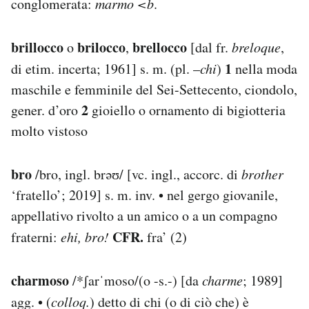
conglomerata:
marmo
<b
.
brillocco
brilocco
brellocco
o
,
[dal fr.
breloque
,
1
di etim. incerta; 1961] s. m. (pl. –
chi
)
nella moda
maschile e femminile del Sei-Settecento, ciondolo,
2
gener. d’oro
gioiello o ornamento di bigiotteria
molto vistoso
bro
/bro, ingl. brəʊ/ [vc. ingl., accorc. di
brother
‘fratello’; 2019] s. m. inv. • nel gergo giovanile,
appellativo rivolto a un amico o a un compagno
CFR.
fraterni:
ehi, bro!
fra’ (2)
charmoso
/*ʃarˈmoso/(o -s.-) [da
charme
; 1989]
agg. • (
colloq.
) detto di chi (o di ciò che) è