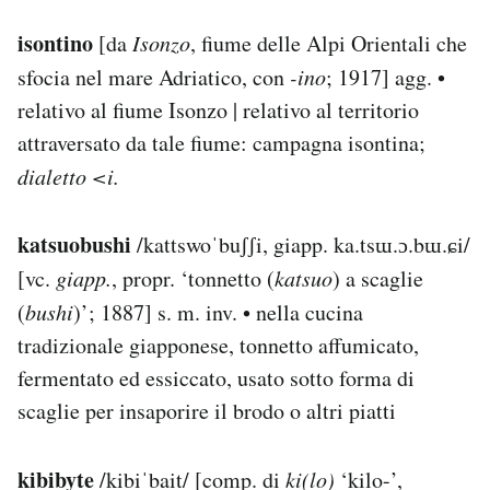
isontino
[da
Isonzo
, fiume delle Alpi Orientali che
sfocia nel mare Adriatico, con
-ino
; 1917] agg. •
relativo al fiume Isonzo | relativo al territorio
attraversato da tale fiume: campagna isontina;
dialetto <i.
katsuobushi
/kattswoˈbuʃʃi, giapp. ka.tsɯ.ɔ.bɯ.ɕi/
[vc.
giapp.
, propr. ‘tonnetto (
katsuo
) a scaglie
(
bushi
)’; 1887] s. m. inv. • nella cucina
tradizionale giapponese, tonnetto affumicato,
fermentato ed essiccato, usato sotto forma di
scaglie per insaporire il brodo o altri piatti
kibibyte
/kibiˈbait/ [comp. di
ki(lo)
‘kilo-’,