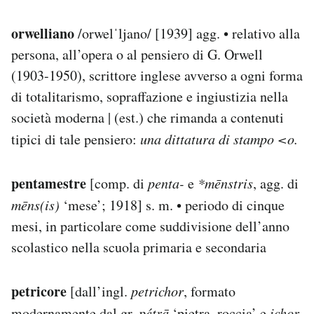
orwelliano
/orwelˈljano/ [1939] agg. • relativo alla
persona, all’opera o al pensiero di G. Orwell
(1903-1950), scrittore inglese avverso a ogni forma
di totalitarismo, sopraffazione e ingiustizia nella
società moderna | (est.) che rimanda a contenuti
tipici di tale pensiero:
una dittatura di stampo <o.
pentamestre
[comp. di
penta-
e
*mēnstris
, agg. di
mēns(is)
‘mese’; 1918] s. m. • periodo di cinque
mesi, in particolare come suddivisione dell’anno
scolastico nella scuola primaria e secondaria
petricore
[dall’ingl.
petrichor
, formato
modernamente dal gr.
pétrā
‘pietra, roccia’ e
ichor