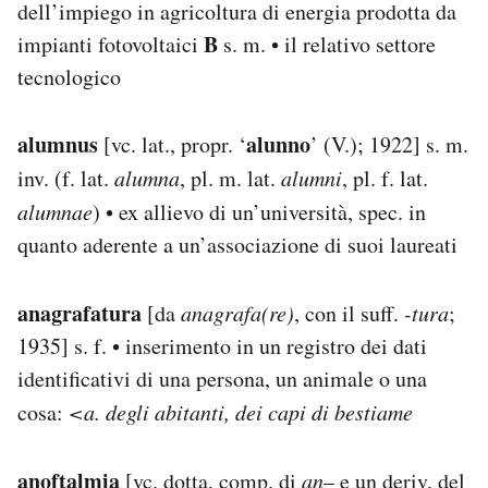
dell’impiego in agricoltura di energia prodotta da
B
impianti fotovoltaici
s. m. • il relativo settore
tecnologico
alumnus
alunno
[vc. lat., propr. ‘
’ (V.); 1922] s. m.
inv. (f. lat.
alumna
, pl. m. lat.
alumni
, pl. f. lat.
alumnae
) • ex allievo di un’università, spec. in
quanto aderente a un’associazione di suoi laureati
anagrafatura
[da
anagrafa(re)
, con il suff.
-tura
;
1935] s. f. • inserimento in un registro dei dati
identificativi di una persona, un animale o una
cosa:
<a. degli abitanti, dei capi di bestiame
anoftalmia
[vc. dotta, comp. di
an
– e un deriv. del