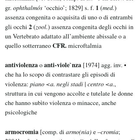
1
gr.
ophthalmós
‘occhio’; 1829] s. f.
(
med.
)
assenza congenita o acquisita di uno o di entrambi
2
gli occhi
(
zool.
) assenza congenita degli occhi in
un Vertebrato adattato all’ambiente abissale o a
CFR.
quello sotterraneo
microftalmia
antiviolenza
anti-viole`nza
o
[1974] agg. inv. •
che ha lo scopo di contrastare gli episodi di
violenza:
piano <a. negli stadi
|
centro <a
.,
struttura in cui vengono accolte e tutelate le donne
che hanno subìto violenza o minacce, anche
psicologiche
armocromia
[comp. di
armo(nia)
e –
cromia
;