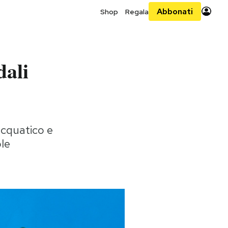
Abbonati
Shop
Regala
dali
acquatico e
ole