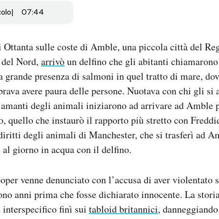
colo
07:44
 Ottanta sulle coste di Amble, una piccola città del Re
e del Nord,
arrivò
un delfino che gli abitanti chiamarono
lla grande presenza di salmoni in quel tratto di mare, do
rava avere paura delle persone. Nuotava con chi gli si a
 amanti degli animali iniziarono ad arrivare ad Amble 
ro, quello che instaurò il rapporto più stretto con Fredd
 diritti degli animali di Manchester, che si trasferì ad A
 al giorno in acqua con il delfino.
oper venne denunciato con l’accusa di aver violentato 
ono anni prima che fosse dichiarato innocente. La stori
 interspecifico finì sui
tabloid britannici
, danneggiando 