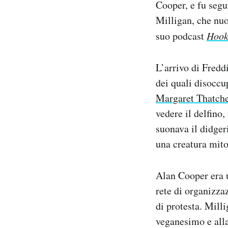
Cooper, e fu segu
Milligan, che nuot
suo podcast
Hook
L’arrivo di Fredd
dei quali disoccu
Margaret Thatch
vedere il delfino
suonava il didger
una creatura mito
Alan Cooper era 
rete di organizzaz
di protesta. Mill
veganesimo e alla