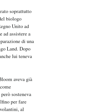
trato soprattutto
del biologo
 Regno Unito ad
e ad assistere a
reparazione di una
ingo Land. Dopo
anche lui teneva
, Bloom aveva già
a come
r però sosteneva
lfino per fare
volantini, al