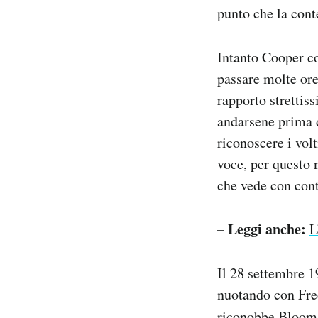
punto che la cont
Intanto Cooper con
passare molte ore
rapporto strettis
andarsene prima d
riconoscere i vol
voce, per questo 
che vede con cont
– Leggi anche:
L
Il 28 settembre 1
nuotando con Fred
riconobbe Bloom