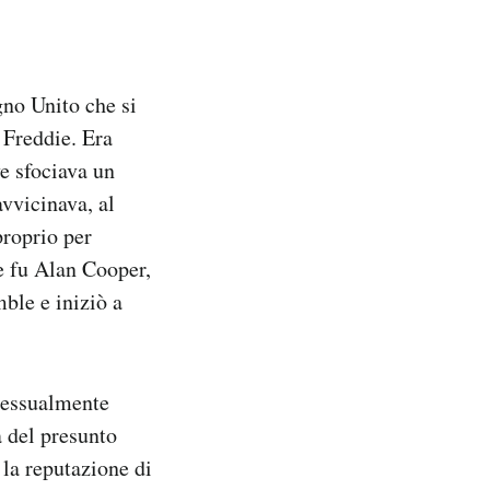
gno Unito che si
 Freddie. Era
ve sfociava un
vvicinava, al
proprio per
ie fu Alan Cooper,
mble e iniziò a
sessualmente
a del presunto
la reputazione di