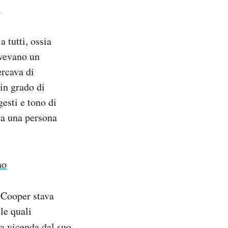
.
 tutti, ossia
avevano un
ercava di
 in grado di
esti e tono di
 a una persona
no
 Cooper stava
le quali
la vicenda dal suo