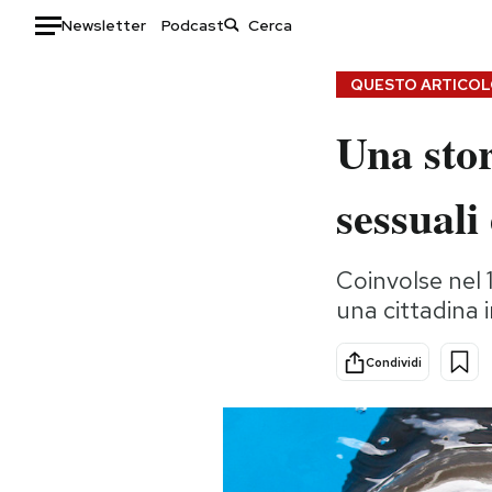
Newsletter
Podcast
Auto
QUESTO ARTICOLO
Una stor
HOME
Italia
Moda
sessuali 
Mondo
Libri
Politica
Consumismi
Coinvolse nel 
Tecnologia
Storie/Idee
una cittadina i
Internet
Ok Boomer!
Scienza
Media
Condividi
Cultura
Europa
Economia
Altrecose
Sport
Mondiali calcio 2026