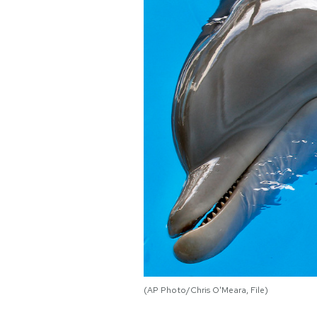
PODCAST
NEWSLETTER
I MIEI PREFERITI
SHOP
CALENDARIO
AREA PERSONALE
(AP Photo/Chris O'Meara, File)
Area Personale
Newsletter