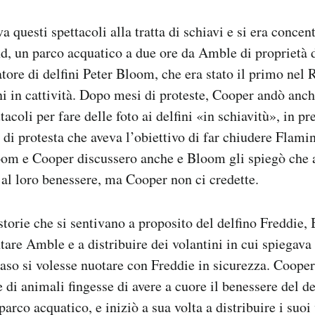
questi spettacoli alla tratta di schiavi e si era concen
, un parco acquatico a due ore da Amble di proprietà 
tore di delfini Peter Bloom, che era stato il primo nel
ini in cattività. Dopo mesi di proteste, Cooper andò anch
tacoli per fare delle foto ai delfini «in schiavitù», in p
di protesta che aveva l’obiettivo di far chiudere Flam
oom e Cooper discussero anche e Bloom gli spiegò che 
e al loro benessere, ma Cooper non ci credette.
 storie che si sentivano a proposito del delfino Freddie
ntare Amble e a distribuire dei volantini in cui spiegav
aso si volesse nuotare con Freddie in sicurezza. Coope
 di animali fingesse di avere a cuore il benessere del de
parco acquatico, e iniziò a sua volta a distribuire i suoi 