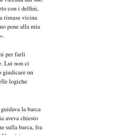
to con i delfini,
a rimase vicina
 suo pene alla mia
».
i per farli
e. Lui non ci
o giudicare un
lle logiche
 guidava la barca
ia aveva chiesto
e sulla barca, fra