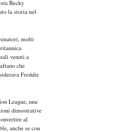
ista Becky
to la storia nel
minatori, molti
britannica
mali venuti a
caftano che
nsiderava Freddie
ion League, una
zioni dimostrative
onvertire al
mble, anche se con