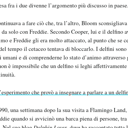
esa fra i due divenne l’argomento più discusso in paese
tinuava a fare ciò che, tra l’altro, Bloom sconsigliava a
 da solo con Freddie. Secondo Cooper, lui e il delfino 
simo e Freddie gli era molto attaccato, al punto che se c
el tempo il cetaceo tentava di bloccarlo. I delfini sono
ti umani e di comprenderne lo stato d’animo attraverso g
non è impossibile che un delfino si leghi affettivamente
inuità.
’esperimento che provò a insegnare a parlare a un delfi
990, una settimana dopo la sua visita a Flamingo Land,
die quando si avvicinò una barca piena di persone, tra 
. Nel suo blog
Dolphin Lover
, dove ha raccontato tutta 