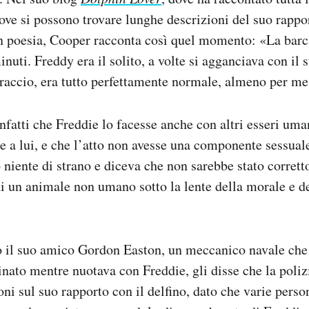
dove si possono trovare lunghe descrizioni del suo rappor
in poesia, Cooper racconta così quel momento: «La barc
inuti. Freddy era il solito, a volte si agganciava con il
raccio, era tutto perfettamente normale, almeno per me
nfatti che Freddie lo facesse anche con altri esseri uman
e a lui, e che l’atto non avesse una componente sessual
 niente di strano e diceva che non sarebbe stato corrett
 un animale non umano sotto la lente della morale e de
o il suo amico Gordon Easton, un meccanico navale che
inato mentre nuotava con Freddie, gli disse che la poliz
ni sul suo rapporto con il delfino, dato che varie person