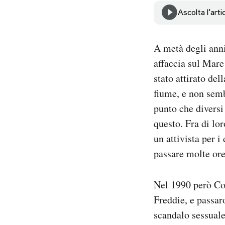
Notifiche mobile
Ascolta l'arti
Regala il Post
Hai bisogno di aiuto?
A metà degli anni
Esci
affaccia sul Mar
stato attirato de
fiume, e non semb
punto che diversi
questo. Fra di lo
un attivista per i
passare molte ore
Nel 1990 però Co
Freddie, e passar
scandalo sessuale