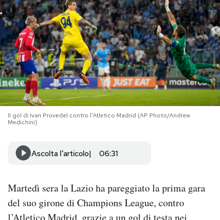
PODCAST
NEWSLETTER
I MIEI PREFERITI
Il gol di Ivan Provedel contro l'Atletico Madrid (AP Photo/Andrew
SHOP
Medichini)
CALENDARIO
Ascolta l'articolo
06:31
AREA PERSONALE
Martedì sera la Lazio ha pareggiato la prima gara
del suo girone di Champions League, contro
Area Personale
Newsletter
l’Atletico Madrid, grazie a un gol di testa nei