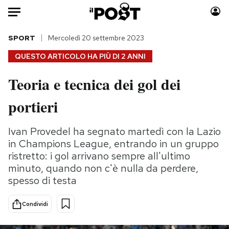
Auto
SPORT
Mercoledì 20 settembre 2023
QUESTO ARTICOLO HA PIÙ DI
2 ANNI
HOME
Teoria e tecnica dei gol dei
Italia
Moda
portieri
Mondo
Libri
Politica
Consumismi
Ivan Provedel ha segnato martedì con la Lazio
Tecnologia
Storie/Idee
in Champions League, entrando in un gruppo
Internet
Ok Boomer!
ristretto: i gol arrivano sempre all'ultimo
Scienza
Media
minuto, quando non c'è nulla da perdere,
Cultura
Europa
spesso di testa
Economia
Altrecose
Sport
Mondiali calcio 2026
Condividi