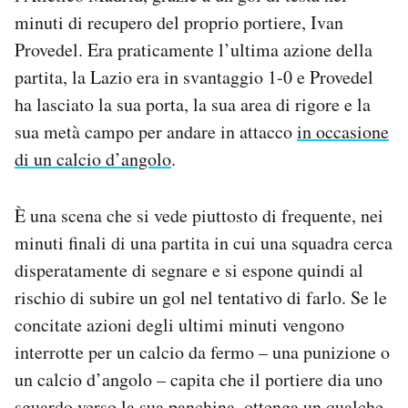
Notifiche mobile
minuti di recupero del proprio portiere, Ivan
Regala il Post
Provedel. Era praticamente l’ultima azione della
Hai bisogno di aiuto?
partita, la Lazio era in svantaggio 1-0 e Provedel
Esci
ha lasciato la sua porta, la sua area di rigore e la
sua metà campo per andare in attacco
in occasione
di un calcio d’angolo
.
È una scena che si vede piuttosto di frequente, nei
minuti finali di una partita in cui una squadra cerca
disperatamente di segnare e si espone quindi al
rischio di subire un gol nel tentativo di farlo. Se le
concitate azioni degli ultimi minuti vengono
interrotte per un calcio da fermo – una punizione o
un calcio d’angolo – capita che il portiere dia uno
sguardo verso la sua panchina, ottenga un qualche