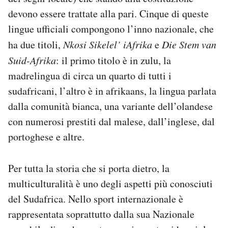
Notifiche mobile
devono essere trattate alla pari. Cinque di queste
Regala il Post
lingue ufficiali compongono l’inno nazionale, che
Hai bisogno di aiuto?
ha due titoli,
Nkosi Sikelel’ iAfrika
e
Die Stem van
Esci
Suid-Afrika
: il primo titolo è in zulu, la
madrelingua di circa un quarto di tutti i
sudafricani, l’altro è in afrikaans, la lingua parlata
dalla comunità bianca, una variante dell’olandese
con numerosi prestiti dal malese, dall’inglese, dal
portoghese e altre.
Per tutta la storia che si porta dietro, la
multiculturalità è uno degli aspetti più conosciuti
del Sudafrica. Nello sport internazionale è
rappresentata soprattutto dalla sua Nazionale