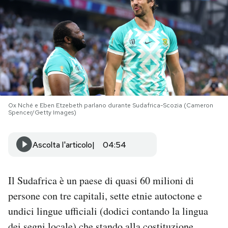
PODCAST
NEWSLETTER
I MIEI PREFERITI
Ox Nché e Eben Etzebeth parlano durante Sudafrica-Scozia (Cameron
Spencer/Getty Images)
SHOP
Ascolta l'articolo
04:54
CALENDARIO
Il Sudafrica è un paese di quasi 60 milioni di
AREA PERSONALE
persone con tre capitali, sette etnie autoctone e
undici lingue ufficiali (dodici contando la lingua
Area Personale
Newsletter
dei segni locale) che stando alla costituzione