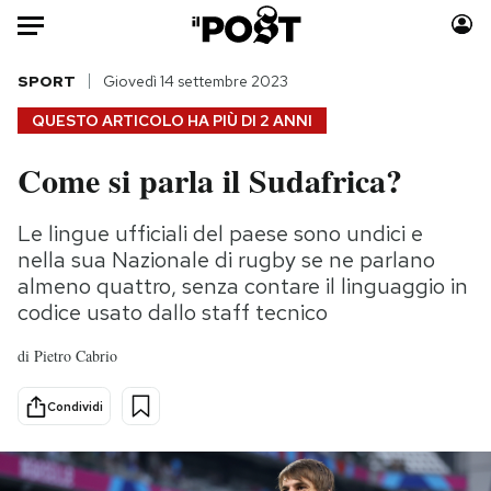
Auto
SPORT
Giovedì 14 settembre 2023
QUESTO ARTICOLO HA PIÙ DI
2 ANNI
HOME
Come si parla il Sudafrica?
Italia
Moda
Mondo
Libri
Le lingue ufficiali del paese sono undici e
Politica
Consumismi
nella sua Nazionale di rugby se ne parlano
Tecnologia
Storie/Idee
almeno quattro, senza contare il linguaggio in
codice usato dallo staff tecnico
Internet
Ok Boomer!
Scienza
Media
di
Pietro Cabrio
Cultura
Europa
Economia
Altrecose
Condividi
Sport
Mondiali calcio 2026