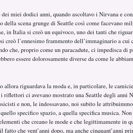
 dei miei dodici anni, quando ascoltavo i Nirvana e con
sto della scena grunge di Seattle così come facevano mili
, in Italia si creò un equivoco, uno dei tanti che riguar
, si creò l’ennesimo frammento dell’immaginario a cui 
ndo che, proprio come un paracadute, ci impedisca di pr
rebbero essere dolorosamente diverse da come le abbiam
allora riguardava la moda e, in particolare, le camicie
 i riflettori ci avevano mostrato una Seattle degli anni 
usicisti e non, le indossavano, noi subito le attribuimmo
a quello specifico spazio, a quella specifica musica. No
i elementi che creano le mode e che legittimamente in qu
il fatto che vent’anni dopo, ma anche cinquant’anni pr