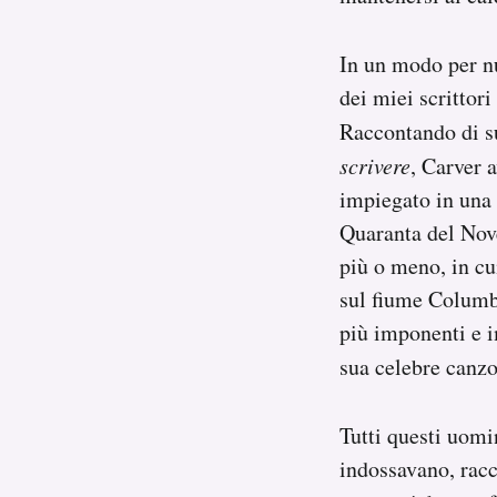
In un modo per nu
dei miei scrittor
Raccontando di su
scrivere
, Carver 
impiegato in una d
Quaranta del Nove
più o meno, in cu
sul fiume Columbi
più imponenti e 
sua celebre canz
Tutti questi uomi
indossavano, racc