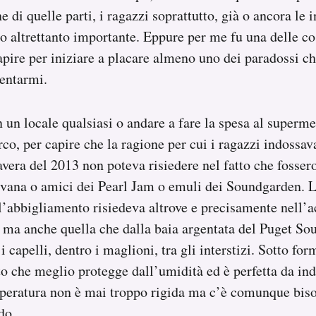
e di quelle parti, i ragazzi soprattutto, già o ancora le
o altrettanto importante. Eppure per me fu una delle co
capire per iniziare a placare almeno uno dei paradossi c
sentarmi.
n un locale qualsiasi o andare a fare la spesa al superme
rco, per capire che la ragione per cui i ragazzi indossa
avera del 2013 non poteva risiedere nel fatto che fossero
rvana o amici dei Pearl Jam o emuli dei Soundgarden. L
’abbigliamento risiedeva altrove e precisamente nell’a
o ma anche quella che dalla baia argentata del Puget So
a i capelli, dentro i maglioni, tra gli interstizi. Sotto fo
uto che meglio protegge dall’umidità ed è perfetta da in
mperatura non è mai troppo rigida ma c’è comunque bis
do.