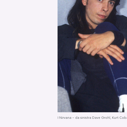
PODCAST
NEWSLETTER
I MIEI PREFERITI
SHOP
CALENDARIO
AREA PERSONALE
Area Personale
I Nirvana – da sinistra Dave Grohl, Kurt C
Newsletter