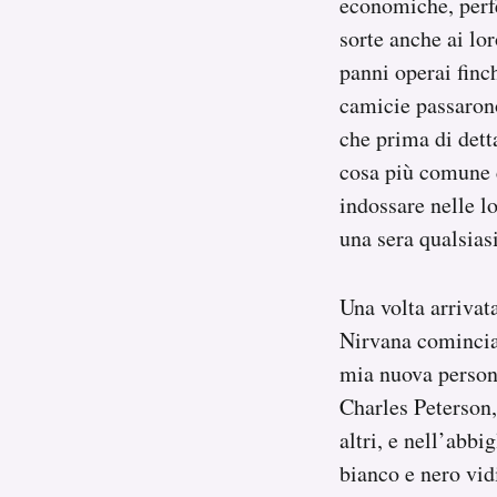
economiche, perfe
sorte anche ai lo
panni operai finch
camicie passarono
che prima di det
cosa più comune c
indossare nelle l
una sera qualsias
Una volta arrivata
Nirvana cominciar
mia nuova persona
Charles Peterson, 
altri, e nell’abbi
bianco e nero vid