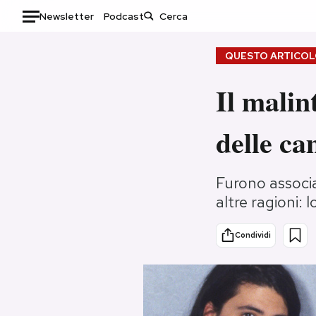
Newsletter
Podcast
Auto
QUESTO ARTICOLO
HOME
Il malin
Italia
Moda
delle ca
Mondo
Libri
Politica
Consumismi
Tecnologia
Storie/Idee
Furono associa
altre ragioni: 
Internet
Ok Boomer!
Scienza
Media
Condividi
Cultura
Europa
Economia
Altrecose
Sport
Mondiali calcio 2026