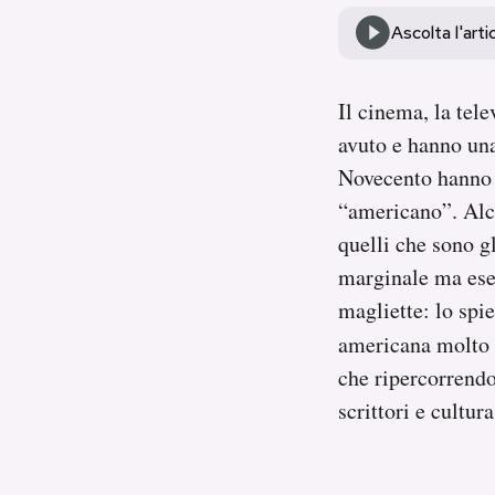
Notifiche mobile
Ascolta l'arti
Regala il Post
Hai bisogno di aiuto?
Esci
Il cinema, la tel
avuto e hanno una
Novecento hanno c
“americano”. Alc
quelli che sono gl
marginale ma esem
magliette: lo spi
americana molto
che ripercorrendo
scrittori e cultu