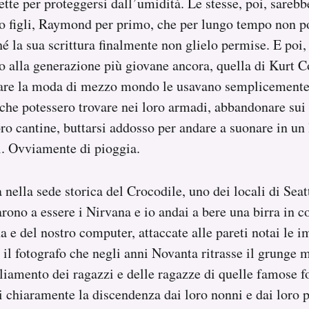
tte per proteggersi dall’umidità. Le stesse, poi, sarebb
ro figli, Raymond per primo, che per lungo tempo non p
é la sua scrittura finalmente non glielo permise. E poi, 
 alla generazione più giovane ancora, quella di Kurt Cob
tare la moda di mezzo mondo le usavano semplicemente
he potessero trovare nei loro armadi, abbandonare sui 
oro cantine, buttarsi addosso per andare a suonare in un 
i. Ovviamente di pioggia.
 nella sede storica del Crocodile, uno dei locali di Seatt
ono a essere i Nirvana e io andai a bere una birra in 
 e del nostro computer, attaccate alle pareti notai le 
il fotografo che negli anni Novanta ritrasse il grunge me
gliamento dei ragazzi e delle ragazze di quelle famose f
i chiaramente la discendenza dai loro nonni e dai loro p