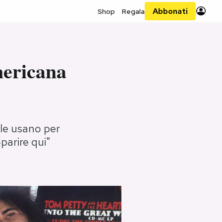
Abbonati
Shop
Regala
mericana
 le usano per
Sparire qui"