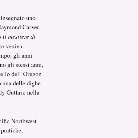
a insegnato uno
: Raymond Carver.
o
Il mestiere di
nto veniva
empo, gli anni
o gli stessi anni,
uello dell’Oregon
o una delle dighe
dy Guthrie nella
cific Northwest
 pratiche,