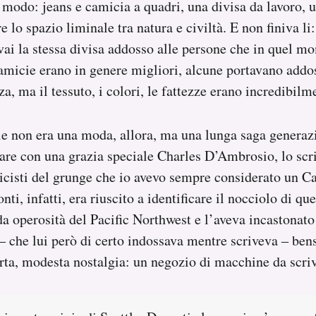
o modo: jeans e camicia a quadri, una divisa da lavoro, un
 lo spazio liminale tra natura e civiltà. E non finiva li:
rovai la stessa divisa addosso alle persone che in quel m
micie erano in genere migliori, alcune portavano addo
, ma il tessuto, i colori, le fattezze erano incredibilme
le non era una moda, allora, ma una lunga saga genera
tare con una grazia speciale Charles D’Ambrosio, lo scri
cisti del grunge che io avevo sempre considerato un Car
nti, infatti, era riuscito a identificare il nocciolo di qu
ida operosità del Pacific Northwest e l’aveva incastonat
‒ che lui però di certo indossava mentre scriveva ‒ ben
erta, modesta nostalgia: un negozio di macchine da scriv