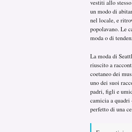
vestiti allo stess
un modo di abitare
nel locale, e rit
popolavano. Le ca
moda o di tendenza
La moda di Seatt
riuscito a raccon
coetaneo dei musi
uno dei suoi racco
padri, figli e um
camicia a quadri 
perfetto di una c