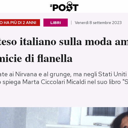
 HA PIÙ DI
2 ANNI
LIBRI
Venerdì 8 settembre 2023
teso italiano sulla moda a
micie di flanella
te ai Nirvana e al grunge, ma negli Stati Uniti
lo spiega Marta Ciccolari Micaldi nel suo libro "