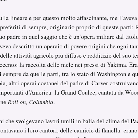
lla lineare e per questo molto affascinante, me l’avev
i preferiti di sempre, originario proprio di queste parti
o padre in quel saggio che è un’opera miliare dal titol
aveva descritto un operaio di povere origini che ogni ta
elle attività agricole più diffuse e redditizie del suo t
cento: la raccolta delle mele nei pressi di Yakima. Eran
i sempre da quelle parti, tra lo stato di Washington e q
a, altri operai coetanei del padre di Carver costruivan
importanti d’America: la Grand Coulee, cantata da Woo
one
Roll on, Columbia
.
ni che svolgevano lavori umili in balia del clima del Pa
ontavano i loro cantori, delle camicie di flanella: erano