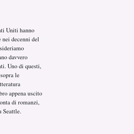
ati Uniti hanno
e nei decenni del
nsideriamo
ano davvero
ti. Uno di questi,
 sopra le
tteratura
ibro appena uscito
conta di romanzi,
 Seattle.