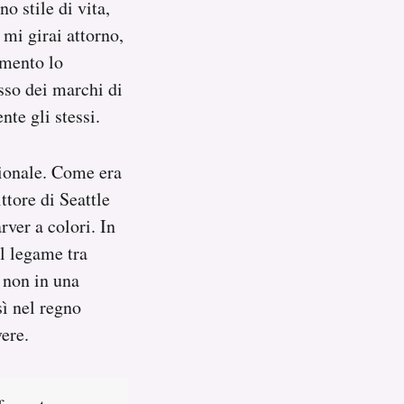
o stile di vita,
 mi girai attorno,
omento lo
sso dei marchi di
nte gli stessi.
zionale. Come era
ttore di Seattle
ver a colori. In
el legame tra
o non in una
sì nel regno
ere.