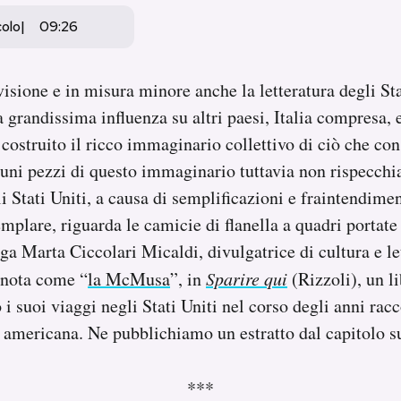
colo
09:26
evisione e in misura minore anche la letteratura degli St
 grandissima influenza su altri paesi, Italia compresa, 
ostruito il ricco immaginario collettivo di ciò che co
uni pezzi di questo immaginario tuttavia non rispecchi
i Stati Uniti, a causa di semplificazioni e fraintendimen
plare, riguarda le camicie di flanella a quadri portate
ega Marta Ciccolari Micaldi, divulgatrice di cultura e le
 nota come “
la McMusa
”, in
Sparire qui
(Rizzoli), un l
 i suoi viaggi negli Stati Uniti nel corso degli anni rac
ra americana. Ne pubblichiamo un estratto dal capitolo su
***