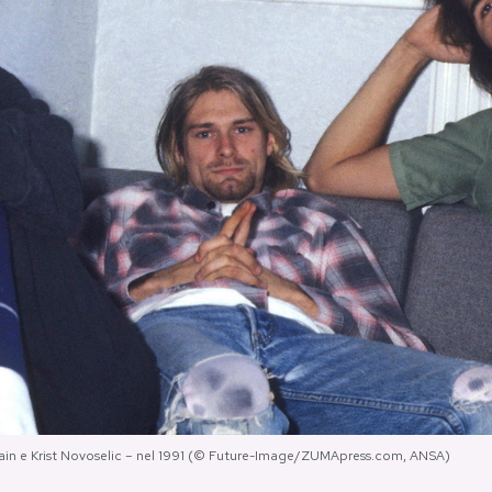
obain e Krist Novoselic – nel 1991 (© Future-Image/ZUMApress.com, ANSA)