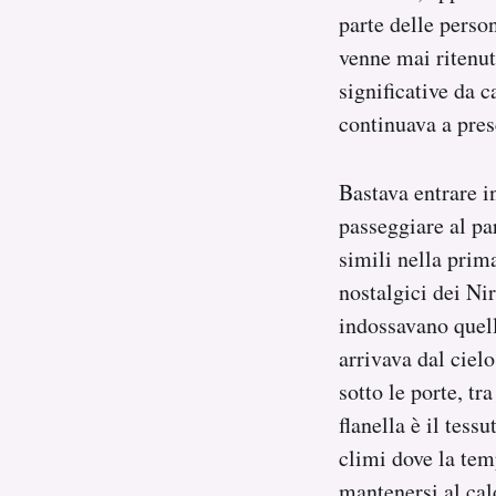
parte delle person
venne mai ritenut
significative da 
continuava a pre
Bastava entrare i
passeggiare al pa
simili nella prim
nostalgici dei Ni
indossavano quell
arrivava dal ciel
sotto le porte, tr
flanella è il tess
climi dove la te
mantenersi al cal