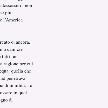
 indossassero, non
se più
he l’America
rcato o, ancora,
vano camicie
 tutti fan
a ragione per cui
cqua: quella che
und penetrava
rma di umidità. La
dossare in quei
ogno di