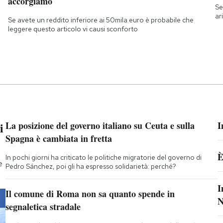
accorgiamo
Se
ar
Se avete un reddito inferiore ai 50mila euro è probabile che
leggere questo articolo vi causi sconforto
i
La posizione del governo italiano su Ceuta e sulla
I
Spagna è cambiata in fretta
È
In pochi giorni ha criticato le politiche migratorie del governo di
e
Pedro Sánchez, poi gli ha espresso solidarietà: perché?
I
Il comune di Roma non sa quanto spende in
N
segnaletica stradale