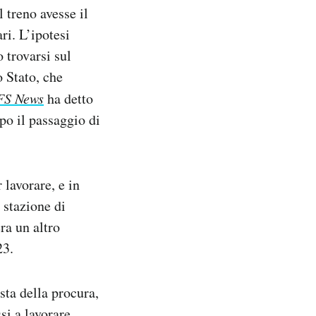
 treno avesse il
ri. L’ipotesi
 trovarsi sul
 Stato, che
FS News
ha detto
po il passaggio di
 lavorare, e in
 stazione di
ra un altro
23.
sta della procura,
si a lavorare