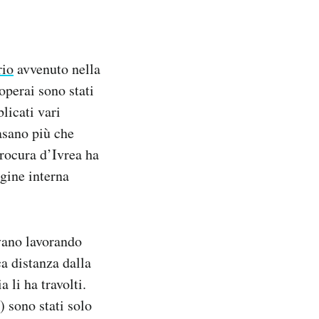
rio
avvenuto nella
operai sono stati
blicati vari
basano più che
procura d’Ivrea ha
agine interna
avano lavorando
ca distanza dalla
li ha travolti.
) sono stati solo