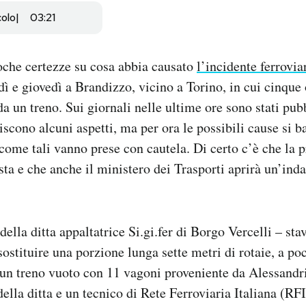
colo
03:21
oche certezze su cosa abbia causato
l’incidente ferrovia
dì e giovedì a Brandizzo, vicino a Torino, in cui cinque 
 da un treno. Sui giornali nelle ultime ore sono stati pub
iscono alcuni aspetti, ma per ora le possibili cause si 
e come tali vanno prese con cautela. Di certo c’è che la 
sta e che anche il ministero dei Trasporti aprirà un’ind
della ditta appaltatrice Si.gi.fer di Borgo Vercelli – st
sostituire una porzione lunga sette metri di rotaie, a po
un treno vuoto con 11 vagoni proveniente da Alessandria 
ella ditta e un tecnico di Rete Ferroviaria Italiana (RFI