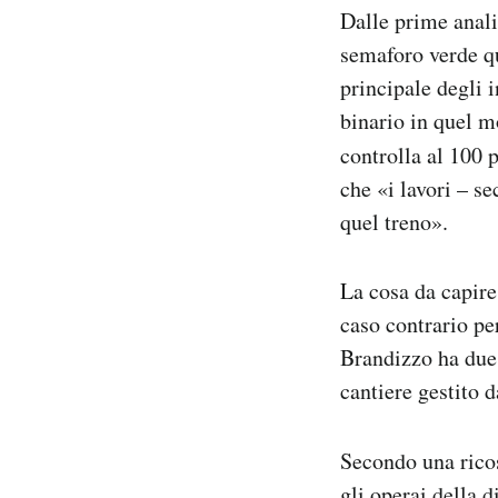
Dalle prime anali
semaforo verde qu
principale degli 
binario in quel m
controlla al 100 
che «i lavori – s
quel treno».
La cosa da capire
caso contrario per
Brandizzo ha due b
cantiere gestito d
Secondo una rico
gli operai della 