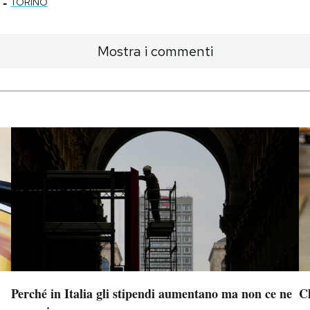
-
TORINO
Mostra i commenti
Perché in Italia gli stipendi aumentano ma non ce ne
Ch