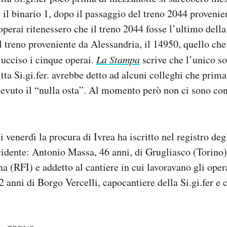
o, il binario 1, dopo il passaggio del treno 2044 proveni
operai ritenessero che il treno 2044 fosse l’ultimo della
l treno proveniente da Alessandria, il 14950, quello che 
 ucciso i cinque operai.
La Stampa
scrive che l’unico so
itta Si.gi.fer. avrebbe detto ad alcuni colleghi che prima 
cevuto il “nulla osta”. Al momento però non ci sono co
venerdì la procura di Ivrea ha iscritto nel registro deg
ncidente: Antonio Massa, 46 anni, di Grugliasco (Torino)
na (RFI) e addetto al cantiere in cui lavoravano gli ope
2 anni di Borgo Vercelli, capocantiere della Si.gi.fer e 