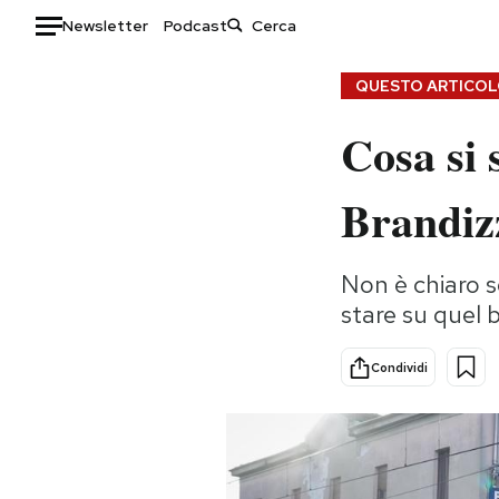
Newsletter
Podcast
Auto
QUESTO ARTICOLO
Cosa si 
HOME
Italia
Moda
Brandiz
Mondo
Libri
Politica
Consumismi
Non è chiaro se
Tecnologia
Storie/Idee
stare su quel b
Internet
Ok Boomer!
Scienza
Media
Condividi
Cultura
Europa
Economia
Altrecose
Sport
Mondiali calcio 2026