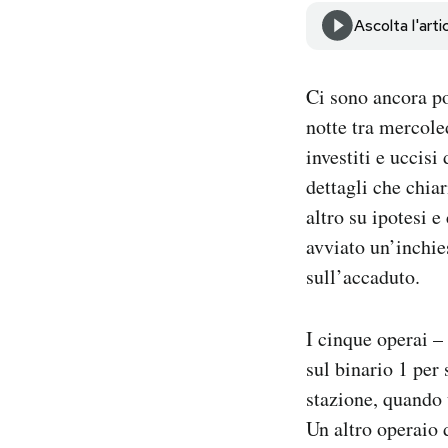
Notifiche mobile
Ascolta l'arti
Regala il Post
Hai bisogno di aiuto?
Ci sono ancora p
Esci
notte tra mercole
investiti e uccisi
dettagli che chiar
altro su ipotesi 
avviato un’inchie
sull’accaduto.
I cinque operai – 
sul binario 1 per 
stazione, quando 
Un altro operaio d