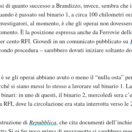
si di quanto successo a Brandizzo, invece, sembra che il
ando è passato sul binario 1, a circa 100 chilometri ora
investigatori, al momento, è che gli operai non dovessero
omento. È la posizione espressa anche da Ferrovie dello
per cento RFI. Giovedì in un comunicato pubblicato su
econdo procedura – sarebbero dovuti iniziare soltanto do
 è se gli operai abbiano avuto o meno il “nulla osta” per
ché si siano messi lo stesso a lavorare sul binario 1. La
inari: in uno di questi, il binario 2, mercoledì sera c’e
a RFI, dove la circolazione era stata interrotta verso le 
struzione di
Repubblica
, che cita documenti dell’inchie
ditta Si.gi.fer poco prima di mezzanotte si sarebbero mes