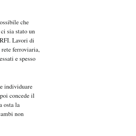
ossibile che
ci sia stato un
 RFI. Lavori di
ete ferroviaria,
ressati e spesso
ve individuare
 poi concede il
a osta la
scambi non