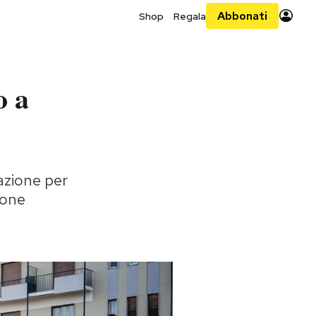
Abbonati
Shop
Regala
o a
zazione per
ione