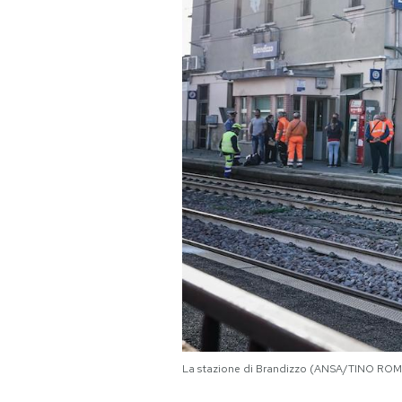
PODCAST
NEWSLETTER
I MIEI PREFERITI
SHOP
CALENDARIO
AREA PERSONALE
Area Personale
La stazione di Brandizzo (ANSA/TINO RO
Newsletter