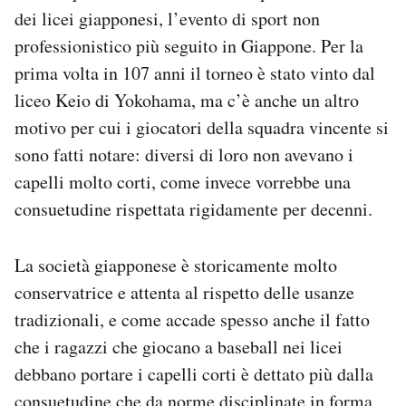
Notifiche mobile
dei licei giapponesi, l’evento di sport non
Regala il Post
professionistico più seguito in Giappone. Per la
Hai bisogno di aiuto?
prima volta in 107 anni il torneo è stato vinto dal
Esci
liceo Keio di Yokohama, ma c’è anche un altro
motivo per cui i giocatori della squadra vincente si
sono fatti notare: diversi di loro non avevano i
capelli molto corti, come invece vorrebbe una
consuetudine rispettata rigidamente per decenni.
La società giapponese è storicamente molto
conservatrice e attenta al rispetto delle usanze
tradizionali, e come accade spesso anche il fatto
che i ragazzi che giocano a baseball nei licei
debbano portare i capelli corti è dettato più dalla
consuetudine che da norme disciplinate in forma