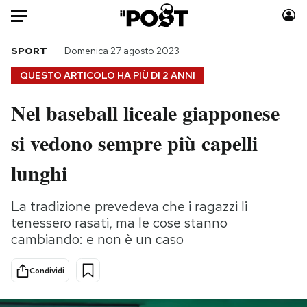
Auto
SPORT
Domenica 27 agosto 2023
QUESTO ARTICOLO HA PIÙ DI
2 ANNI
HOME
Nel baseball liceale giapponese
Italia
Moda
si vedono sempre più capelli
Mondo
Libri
Politica
Consumismi
lunghi
Tecnologia
Storie/Idee
Internet
Ok Boomer!
La tradizione prevedeva che i ragazzi li
Scienza
Media
tenessero rasati, ma le cose stanno
Cultura
Europa
cambiando: e non è un caso
Economia
Altrecose
Condividi
Sport
Mondiali calcio 2026