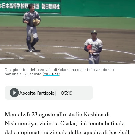
PODCAST
NEWSLETTER
I MIEI PREFERITI
Due giocatori del liceo Keio di Yokohama durante il campionato
SHOP
nazionale il 21 agosto (
YouTube
)
CALENDARIO
Ascolta l'articolo
05:19
AREA PERSONALE
Mercoledì 23 agosto allo stadio Koshien di
Nishinomiya, vicino a Osaka, si è tenuta la
finale
Area Personale
del campionato nazionale delle squadre di baseball
Newsletter