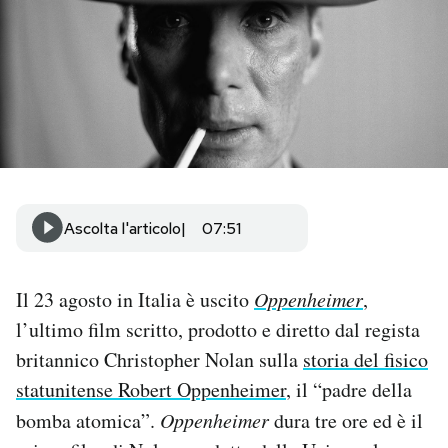
PODCAST
NEWSLETTER
I MIEI PREFERITI
Ascolta l'articolo
07:51
SHOP
Il 23 agosto in Italia è uscito
Oppenheimer
,
CALENDARIO
l’ultimo film scritto, prodotto e diretto dal regista
britannico Christopher Nolan sulla
storia del fisico
AREA PERSONALE
statunitense Robert Oppenheimer
, il “padre della
Area Personale
bomba atomica”.
Oppenheimer
dura tre ore ed è il
Newsletter