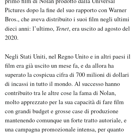
primo film di Nolan prodotto dalla Universal
Notifiche mobile
Pictures dopo la fine del suo rapporto con Warner
Regala il Post
Bros., che aveva distribuito i suoi film negli ultimi
Hai bisogno di aiuto?
dieci anni: l’ultimo,
Tenet
, era uscito ad agosto del
Esci
2020.
Negli Stati Uniti, nel Regno Unito e in altri paesi il
film era già uscito un mese fa, e da allora ha
superato la cospicua cifra di 700 milioni di dollari
di incassi in tutto il mondo. Al successo hanno
contribuito tra le altre cose la fama di Nolan,
molto apprezzato per la sua capacità di fare film
con grandi budget e grosse case di produzione
mantenendo comunque un forte tratto autoriale, e
una campagna promozionale intensa, per quanto