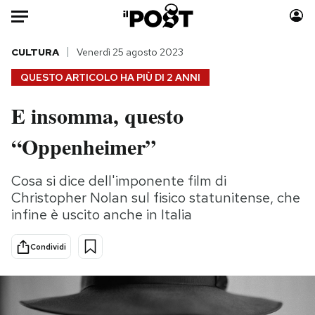
Auto
CULTURA
Venerdì 25 agosto 2023
QUESTO ARTICOLO HA PIÙ DI
2 ANNI
HOME
E insomma, questo
Italia
Moda
“Oppenheimer”
Mondo
Libri
Politica
Consumismi
Cosa si dice dell'imponente film di
Tecnologia
Storie/Idee
Christopher Nolan sul fisico statunitense, che
Internet
Ok Boomer!
infine è uscito anche in Italia
Scienza
Media
Cultura
Europa
Condividi
Economia
Altrecose
Sport
Mondiali calcio 2026