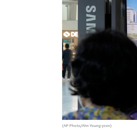
PODCAST
NEWSLETTER
I MIEI PREFERITI
SHOP
CALENDARIO
AREA PERSONALE
Area Personale
(AP Photo/Ahn Young-joon)
Newsletter