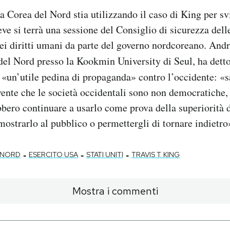
la Corea del Nord stia utilizzando il caso di King per sv
reve si terrà una sessione del Consiglio di sicurezza del
dei diritti umani da parte del governo nordcoreano. And
del Nord presso la Kookmin University di Seul, ha dett
«un’utile pedina di propaganda» contro l’occidente: «s
ente che le società occidentali sono non democratiche, 
bbero continuare a usarlo come prova della superiorità 
ostrarlo al pubblico o permettergli di tornare indietro
-
-
-
 NORD
ESERCITO USA
STATI UNITI
TRAVIS T. KING
Mostra i commenti