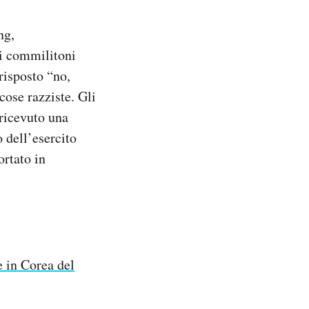
ng,
oi commilitoni
risposto “no,
cose razziste. Gli
 ricevuto una
 dell’esercito
ortato in
e in Corea del