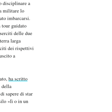
 disciplinare a
a militare lo
uto imbarcarsi.
n tour guidato
serciti delle due
terra larga
iti dei rispettivi
uscito a
tato,
ha scritto
 della
di sapere di star
ilo «lì o in un