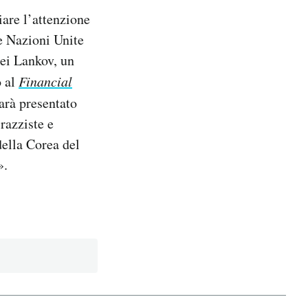
iare l’attenzione
le Nazioni Unite
rei Lankov, un
o al
Financial
arà presentato
razziste e
della Corea del
».