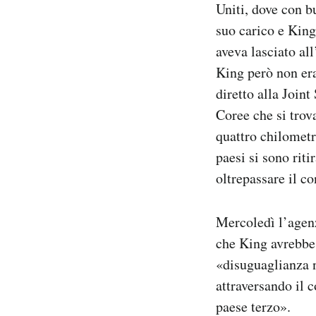
Uniti, dove con b
suo carico e King
aveva lasciato al
King però non era
diretto alla Joint
Coree che si trova
quattro chilometri
paesi si sono riti
oltrepassare il c
Mercoledì l’agenz
che King avrebbe 
«disuguaglianza n
attraversando il 
paese terzo».