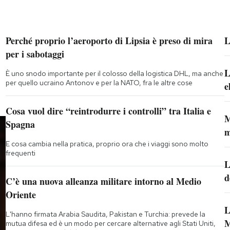
Perché proprio l’aeroporto di Lipsia è preso di mira
L
per i sabotaggi
L
È uno snodo importante per il colosso della logistica DHL, ma anche
per quello ucraino Antonov e per la NATO, fra le altre cose
e
Cosa vuol dire “reintrodurre i controlli” tra Italia e
M
Spagna
m
E cosa cambia nella pratica, proprio ora che i viaggi sono molto
frequenti
L
d
C’è una nuova alleanza militare intorno al Medio
Oriente
L
L'hanno firmata Arabia Saudita, Pakistan e Turchia: prevede la
M
mutua difesa ed è un modo per cercare alternative agli Stati Uniti,