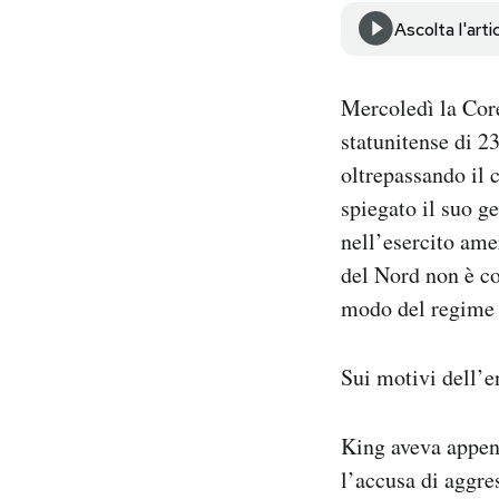
Notifiche mobile
Ascolta l'arti
Regala il Post
Hai bisogno di aiuto?
Mercoledì la Core
Esci
statunitense di 2
oltrepassando il 
spiegato il suo g
nell’esercito ame
del Nord non è co
modo del regime p
Sui motivi dell’e
King aveva appena
l’accusa di aggres