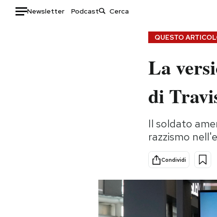
Newsletter
Podcast
Auto
QUESTO ARTICOLO
La versi
HOME
Italia
Moda
di Travi
Mondo
Libri
Politica
Consumismi
Il soldato ame
Tecnologia
Storie/Idee
razzismo nell'e
Internet
Ok Boomer!
Scienza
Media
Condividi
Cultura
Europa
Economia
Altrecose
Sport
Mondiali calcio 2026