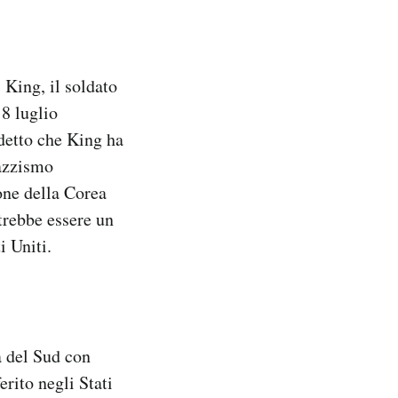
 King, il soldato
8 luglio
detto che King ha
razzismo
ione della Corea
trebbe essere un
i Uniti.
a del Sud con
erito negli Stati