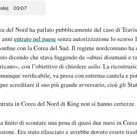
colo
03:07
a del Nord ha parlato pubblicamente del caso di Travis
3 anni
entrato nel paese
senza autorizzazione lo scorso 1
confine con la Corea del Sud. Il regime nordcoreano ha 
esto dicendo che stava fuggendo da «abusi disumani e 
ricano», con l’obiettivo di chiedere asilo. La ricostruz
munque verificabile, va presa con estrema cautela e po
er screditare il suo più grande avversario, cioè gli Stat
ntrata in Corea del Nord di King non si hanno certezze.
 finito di scontare una pena di quasi due mesi in Core
sione. Era stato rilasciato e avrebbe dovuto essere trasf