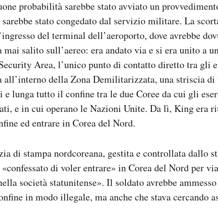
uone probabilità sarebbe stato avviato un provvedimento
 sarebbe stato congedato dal servizio militare. La scort
l’ingresso del terminal dell’aeroporto, dove avrebbe dov
 mai salito sull’aereo: era andato via e si era unito a u
 Security Area, l’unico punto di contatto diretto tra gli e
 all’interno della Zona Demilitarizzata, una striscia di 
 e lunga tutto il confine tra le due Coree da cui gli eserc
rati, e in cui operano le Nazioni Unite. Da lì, King era ri
onfine ed entrare in Corea del Nord.
ia di stampa nordcoreana, gestita e controllata dallo s
«confessato di voler entrare» in Corea del Nord per via
ella società statunitense». Il soldato avrebbe ammesso 
confine in modo illegale, ma anche che stava cercando as