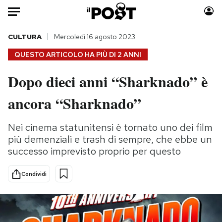
Auto
CULTURA
Mercoledì 16 agosto 2023
QUESTO ARTICOLO HA PIÙ DI
2 ANNI
HOME
Dopo dieci anni “Sharknado” è
Italia
Moda
ancora “Sharknado”
Mondo
Libri
Politica
Consumismi
Nei cinema statunitensi è tornato uno dei film
Tecnologia
Storie/Idee
più demenziali e trash di sempre, che ebbe un
Internet
Ok Boomer!
successo imprevisto proprio per questo
Scienza
Media
Cultura
Europa
Condividi
Economia
Altrecose
Sport
Mondiali calcio 2026