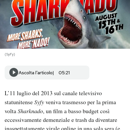
PODCAST
NEWSLETTER
I MIEI PREFERITI
(SyFy)
SHOP
Ascolta l'articolo
05:21
CALENDARIO
L’11 luglio del 2013 sul canale televisivo
statunitense
Syfy
veniva trasmesso per la prima
AREA PERSONALE
volta
Sharknado
, un film a basso budget così
eccessivamente demenziale e trash da diventare
Area Personale
Newsletter
inaspettatamente virale online in una sola sera (e