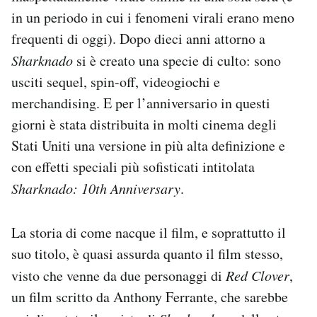
Notifiche mobile
in un periodo in cui i fenomeni virali erano meno
Regala il Post
frequenti di oggi). Dopo dieci anni attorno a
Hai bisogno di aiuto?
Sharknado
si è creato una specie di culto: sono
Esci
usciti sequel, spin-off, videogiochi e
merchandising. E per l’anniversario in questi
giorni è stata distribuita in molti cinema degli
Stati Uniti una versione in più alta definizione e
con effetti speciali più sofisticati intitolata
Sharknado: 10th Anniversary
.
La storia di come nacque il film, e soprattutto il
suo titolo, è quasi assurda quanto il film stesso,
visto che venne da due personaggi di
Red Clover
,
un film scritto da Anthony Ferrante, che sarebbe