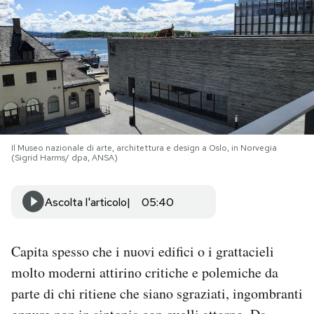
PODCAST
NEWSLETTER
I MIEI PREFERITI
Il Museo nazionale di arte, architettura e design a Oslo, in Norvegia
(Sigrid Harms/ dpa, ANSA)
SHOP
Ascolta l'articolo
05:40
CALENDARIO
Capita spesso che i nuovi edifici o i grattacieli
AREA PERSONALE
molto moderni attirino critiche e polemiche da
Area Personale
parte di chi ritiene che siano sgraziati, ingombranti
Newsletter