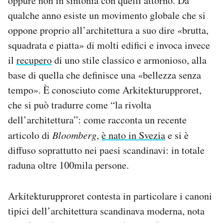
oppure non in sintonia con quelli attorno. Da
Notifiche mobile
qualche anno esiste un movimento globale che si
Regala il Post
oppone proprio all’architettura a suo dire «brutta,
Hai bisogno di aiuto?
squadrata e piatta» di molti edifici e invoca invece
Esci
il
recupero
di uno stile classico e armonioso, alla
base di quella che definisce una «bellezza senza
tempo». È conosciuto come Arkitekturupproret,
che si può tradurre come “la rivolta
dell’architettura”: come racconta un recente
articolo di
Bloomberg
,
è nato in Svezia
e si è
diffuso soprattutto nei paesi scandinavi: in totale
raduna oltre 100mila persone.
Arkitekturupproret contesta in particolare i canoni
tipici dell’architettura scandinava moderna, nota