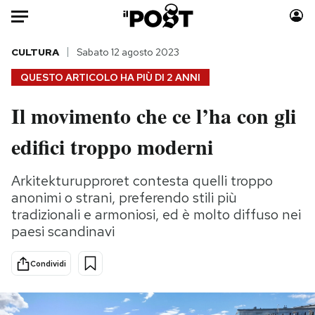
Auto
CULTURA
Sabato 12 agosto 2023
QUESTO ARTICOLO HA PIÙ DI
2 ANNI
HOME
Il movimento che ce l’ha con gli
Italia
Moda
edifici troppo moderni
Mondo
Libri
Politica
Consumismi
Arkitekturupproret contesta quelli troppo
Tecnologia
Storie/Idee
anonimi o strani, preferendo stili più
Internet
Ok Boomer!
tradizionali e armoniosi, ed è molto diffuso nei
Scienza
Media
paesi scandinavi
Cultura
Europa
Economia
Altrecose
Condividi
Sport
Mondiali calcio 2026