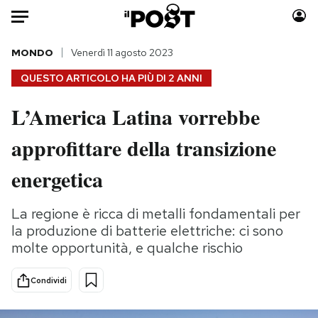
Auto
MONDO
Venerdì 11 agosto 2023
QUESTO ARTICOLO HA PIÙ DI
2 ANNI
HOME
L’America Latina vorrebbe
Italia
Moda
approfittare della transizione
Mondo
Libri
Politica
Consumismi
energetica
Tecnologia
Storie/Idee
Internet
Ok Boomer!
La regione è ricca di metalli fondamentali per
Scienza
Media
la produzione di batterie elettriche: ci sono
Cultura
Europa
molte opportunità, e qualche rischio
Economia
Altrecose
Condividi
Sport
Mondiali calcio 2026