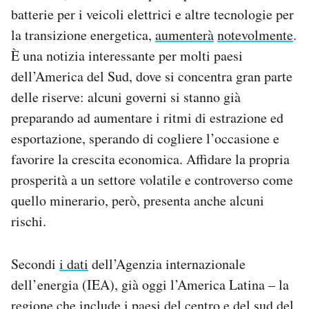
Notifiche mobile
batterie per i veicoli elettrici e altre tecnologie per
Regala il Post
la transizione energetica,
aumenterà
notevolmente
.
Hai bisogno di aiuto?
È una notizia interessante per molti paesi
Esci
dell’America del Sud, dove si concentra gran parte
delle riserve: alcuni governi si stanno già
preparando ad aumentare i ritmi di estrazione ed
esportazione, sperando di cogliere l’occasione e
favorire la crescita economica. Affidare la propria
prosperità a un settore volatile e controverso come
quello minerario, però, presenta anche alcuni
rischi.
Secondi
i dati
dell’Agenzia internazionale
dell’energia (IEA), già oggi l’America Latina – la
regione che include i paesi del centro e del sud del