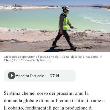
PODCAST
NEWSLETTER
I MIEI PREFERITI
Un tecnico supervisiona l'estrazione del litio nel deserto di Atacama, in
SHOP
Chile (John Moore/Getty Images)
CALENDARIO
Ascolta l'articolo
07:14
AREA PERSONALE
Si stima che nel corso dei prossimi anni la
domanda globale di metalli come il litio, il rame e
Area Personale
il cobalto, fondamentali per la produzione di
Newsletter