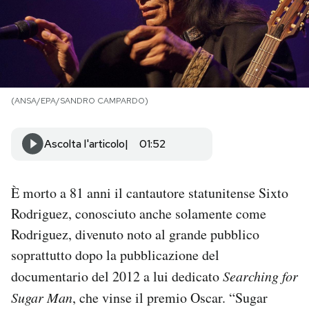
PODCAST
NEWSLETTER
(ANSA/EPA/SANDRO CAMPARDO)
I MIEI PREFERITI
Ascolta l'articolo
01:52
SHOP
È morto a 81 anni il cantautore statunitense Sixto
CALENDARIO
Rodriguez, conosciuto anche solamente come
Rodriguez, divenuto noto al grande pubblico
soprattutto dopo la pubblicazione del
AREA PERSONALE
documentario del 2012 a lui dedicato
Searching for
Area Personale
Sugar Man
, che vinse il premio Oscar. “Sugar
Newsletter