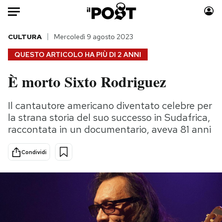
Auto
CULTURA
Mercoledì 9 agosto 2023
QUESTO ARTICOLO HA PIÙ DI
2 ANNI
HOME
È morto Sixto Rodriguez
Italia
Moda
Mondo
Libri
Il cantautore americano diventato celebre per
Politica
Consumismi
la strana storia del suo successo in Sudafrica,
Tecnologia
Storie/Idee
raccontata in un documentario, aveva 81 anni
Internet
Ok Boomer!
Condividi
Scienza
Media
Cultura
Europa
Economia
Altrecose
Sport
Mondiali calcio 2026