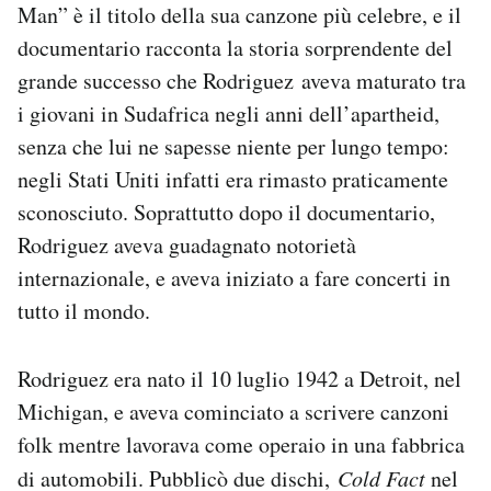
Man” è il titolo della sua canzone più celebre, e il
Notifiche mobile
documentario racconta la storia sorprendente del
Regala il Post
Hai bisogno di aiuto?
grande successo che Rodriguez
aveva maturato tra
Esci
i giovani in Sudafrica negli anni dell’apartheid,
senza che lui ne sapesse niente per lungo tempo:
negli Stati Uniti infatti era rimasto praticamente
sconosciuto. Soprattutto dopo il documentario,
Rodriguez aveva guadagnato notorietà
internazionale, e aveva iniziato a fare concerti in
tutto il mondo.
Rodriguez era nato il 10 luglio 1942 a Detroit, nel
Michigan, e aveva cominciato a scrivere canzoni
folk mentre lavorava come operaio in una fabbrica
di automobili. Pubblicò due dischi,
Cold Fact
nel