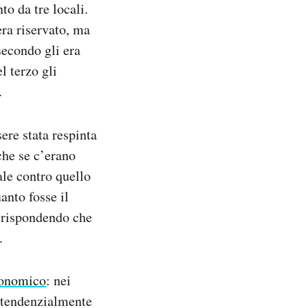
to da tre locali.
era riservato, ma
secondo gli era
l terzo gli
.
ere stata respinta
che se c’erano
cale contro quello
anto fosse il
i rispondendo che
.
onomico
: nei
e tendenzialmente