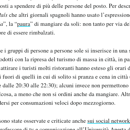
posti a spendere di più delle persone del posto. Per descr
aís
che altri giornali spagnoli hanno usato l’espression
ia
”, la “
paura
” di mangiare da soli: non tanto per via de
ore di essere rimbalzati.
ire i gruppi di persone a persone sole si inserisce in una 
dotti con la ripresa del turismo di massa in città, in pa
attirare i turisti molti ristoranti hanno esteso gli orari 
 fuori di quelli in cui di solito si pranza e cena in citt
e dalle 20:30 alle 22:30); alcuni invece non permettono 
lcosa, a meno che non si ordini anche da mangiare. Alt
dersi per consumazioni veloci dopo mezzogiorno.
ono state osservate e criticate anche
sui social network
rofessore di tv e comunicazione all’Università Aperta 