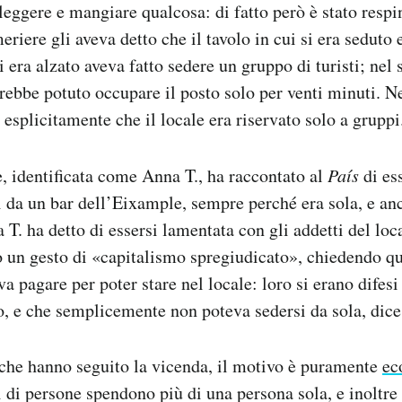
leggere e mangiare qualcosa: di fatto però è stato respin
riere gli aveva detto che il tavolo in cui si era seduto 
 era alzato aveva fatto sedere un gruppo di turisti; nel 
vrebbe potuto occupare il posto solo per venti minuti. Ne
 esplicitamente che il locale era riservato solo a gruppi
e, identificata come Anna T., ha raccontato al
País
di ess
i da un bar dell’Eixample, sempre perché era sola, e an
a T. ha detto di essersi lamentata con gli addetti del lo
o un gesto di «capitalismo spregiudicato», chiedendo qu
 pagare per poter stare nel locale: loro si erano difes
o, e che semplicemente non poteva sedersi da sola, dice
che hanno seguito la vicenda, il motivo è puramente
ec
pi di persone spendono più di una persona sola, e inoltr