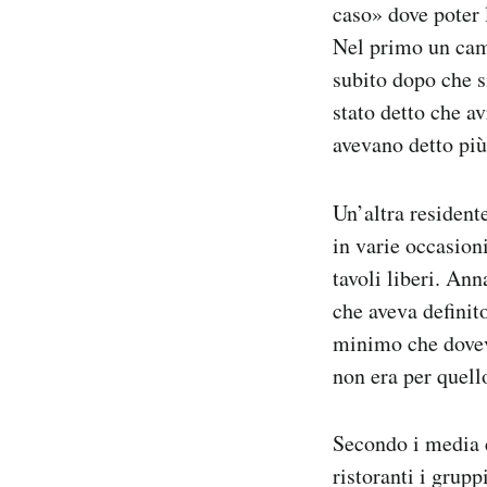
caso» dove poter 
Nel primo un came
subito dopo che si
stato detto che a
avevano detto più
Un’altra resident
in varie occasion
tavoli liberi. Ann
che aveva definit
minimo che doveva
non era per quell
Secondo i media 
ristoranti i grup