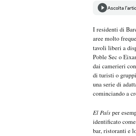
Notifiche mobile
Ascolta l'arti
Regala il Post
Hai bisogno di aiuto?
I residenti di Ba
Esci
aree molto frequen
tavoli liberi a d
Poble Sec o Eixam
dai camerieri con
di turisti o grup
una serie di adat
cominciando a cre
El País
per esempi
identificato come
bar, ristoranti e