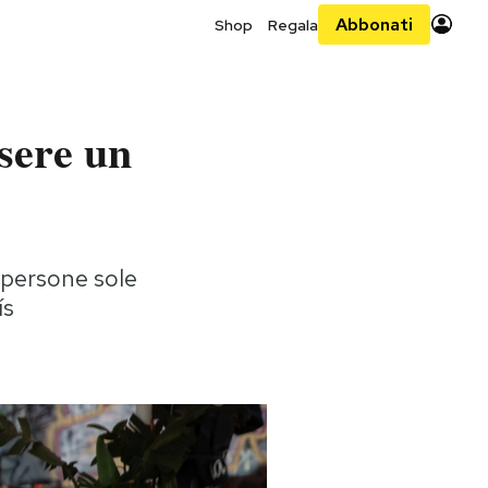
Abbonati
Shop
Regala
sere un
 persone sole
ís