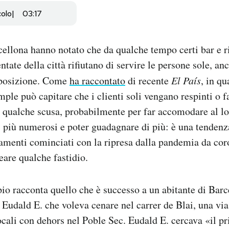
colo
03:17
rcellona hanno notato che da qualche tempo certi bar e ri
tate della città rifiutano di servire le persone sole, a
isposizione. Come
ha raccontato
di recente
El País
, in q
ple può capitare che i clienti soli vengano respinti o fa
 qualche scusa, probabilmente per far accomodare al l
pi più numerosi e poter guadagnare di più: è una tendenz
tamenti cominciati con la ripresa dalla pandemia da cor
are qualche fastidio.
o racconta quello che è successo a un abitante di Barc
 Eudald E. che voleva cenare nel carrer de Blai, una vi
 locali con dehors nel Poble Sec. Eudald E. cercava «il p