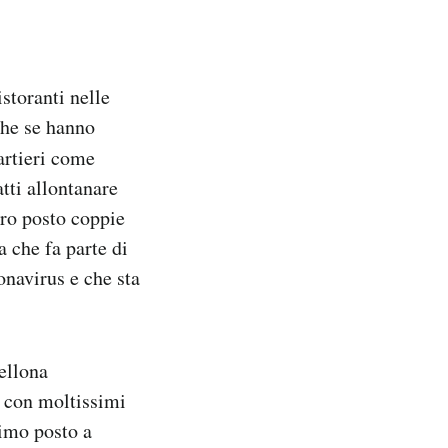
storanti nelle
nche se hanno
uartieri come
tti allontanare
oro posto coppie
a che fa parte di
onavirus e che sta
ellona
a con moltissimi
rimo posto a