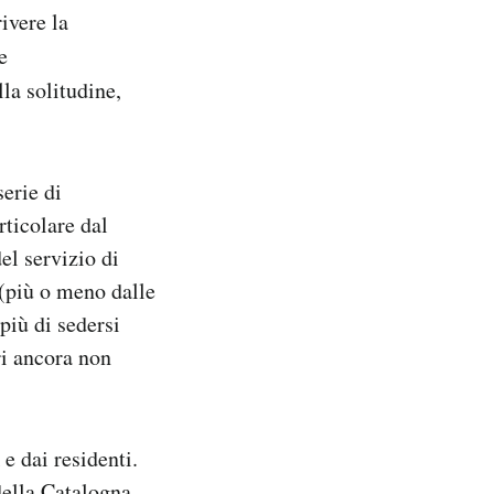
ivere la
e
lla solitudine,
serie di
rticolare dal
del servizio di
à (più o meno dalle
più di sedersi
ri ancora non
e dai residenti.
della Catalogna,