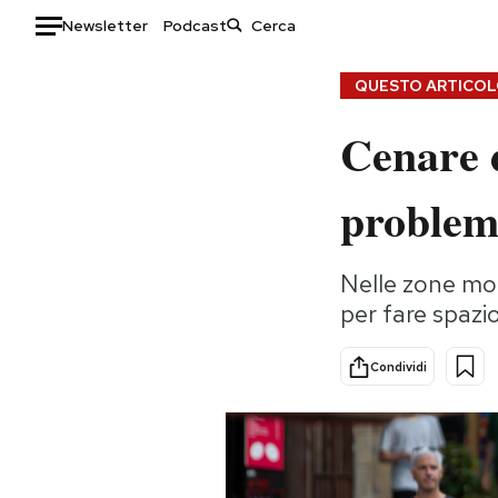
Newsletter
Podcast
Auto
QUESTO ARTICOLO
Cenare d
HOME
Italia
Moda
proble
Mondo
Libri
Politica
Consumismi
Nelle zone mol
Tecnologia
Storie/Idee
per fare spazi
Internet
Ok Boomer!
Scienza
Media
Condividi
Cultura
Europa
Economia
Altrecose
Sport
Mondiali calcio 2026