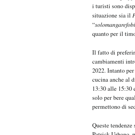
i turisti sono dis
situazione sia il
P
“
solomangarefob
quanto per il tim
Il fatto di prefer
cambiamenti intro
2022. Intanto per 
cucina anche al di
13:30 alle 15:30 
solo per bere qua
permettono di se
Queste tendenze s
Patrick Urbano, p