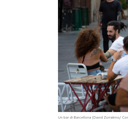
PODCAST
NEWSLETTER
I MIEI PREFERITI
SHOP
CALENDARIO
AREA PERSONALE
Area Personale
Un bar di Barcellona (David Zorrakino/ Co
Newsletter