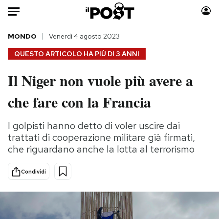
Auto
MONDO
Venerdì 4 agosto 2023
QUESTO ARTICOLO HA PIÙ DI
3 ANNI
HOME
Il Niger non vuole più avere a
Italia
Moda
che fare con la Francia
Mondo
Libri
Politica
Consumismi
I golpisti hanno detto di voler uscire dai
Tecnologia
Storie/Idee
trattati di cooperazione militare già firmati,
Internet
Ok Boomer!
che riguardano anche la lotta al terrorismo
Scienza
Media
Cultura
Europa
Condividi
Economia
Altrecose
Sport
Mondiali calcio 2026