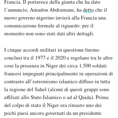
Francia. Il portavoce della giunta che ha dato
Notifiche mobile
l’annuncio, Amadou Abdramane, ha
detto
che il
Regala il Post
nuovo governo nigerino invierà alla Francia una
Hai bisogno di aiuto?
comunicazione formale al riguardo: per il
Esci
momento non sono stati dati altri dettagli.
I cinque accordi militari in questione furono
conclusi tra il 1977 e il 2020 e regolano tra le altre
cose la presenza in Niger dei circa 1.500 soldati
francesi impegnati principalmente in operazioni di
contrasto all’estremismo islamico diffuso in tutta
la regione del Sahel (alcuni di questi gruppi sono
affiliati allo Stato Islamico o ad al Qaida). Prima
del colpo di stato il Niger era rimasto uno dei
pochi paesi ancora governati da un presidente