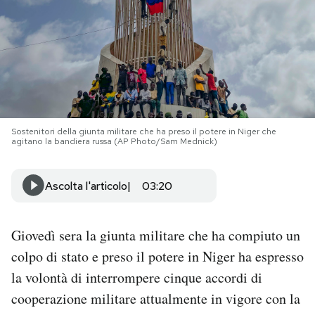
PODCAST
NEWSLETTER
I MIEI PREFERITI
Sostenitori della giunta militare che ha preso il potere in Niger che
agitano la bandiera russa (AP Photo/Sam Mednick)
SHOP
Ascolta l'articolo
03:20
CALENDARIO
Giovedì sera la giunta militare che ha compiuto un
colpo di stato e preso il potere in Niger ha espresso
AREA PERSONALE
la volontà di interrompere cinque accordi di
Area Personale
cooperazione militare attualmente in vigore con la
Newsletter