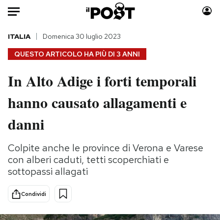
Auto
ITALIA
Domenica 30 luglio 2023
QUESTO ARTICOLO HA PIÙ DI
3 ANNI
HOME
In Alto Adige i forti temporali
Italia
Moda
hanno causato allagamenti e
Mondo
Libri
Politica
Consumismi
danni
Tecnologia
Storie/Idee
Internet
Ok Boomer!
Colpite anche le province di Verona e Varese
Scienza
Media
con alberi caduti, tetti scoperchiati e
Cultura
Europa
sottopassi allagati
Economia
Altrecose
Condividi
Sport
Mondiali calcio 2026