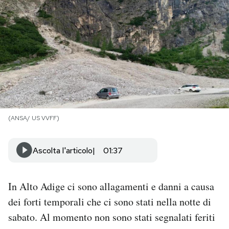
PODCAST
NEWSLETTER
I MIEI PREFERITI
(ANSA/ US VVFF)
SHOP
Ascolta l'articolo
01:37
CALENDARIO
In Alto Adige ci sono allagamenti e danni a causa
AREA PERSONALE
dei forti temporali che ci sono stati nella notte di
Area Personale
sabato. Al momento non sono stati segnalati feriti
Newsletter