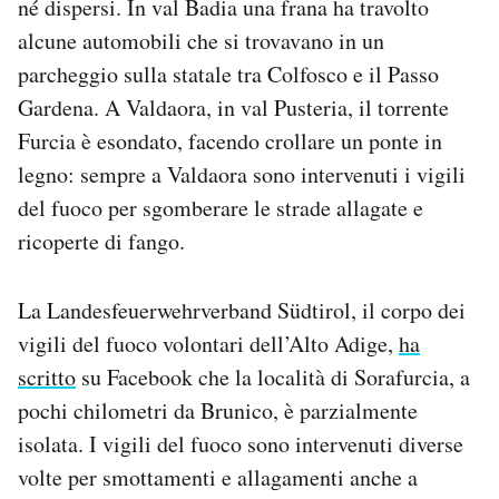
né dispersi. In val Badia una frana ha travolto
Notifiche mobile
alcune automobili che si trovavano in un
Regala il Post
parcheggio sulla statale tra Colfosco e il Passo
Hai bisogno di aiuto?
Gardena. A Valdaora, in val Pusteria, il torrente
Esci
Furcia è esondato, facendo crollare un ponte in
legno: sempre a Valdaora sono intervenuti i vigili
del fuoco per sgomberare le strade allagate e
ricoperte di fango.
La Landesfeuerwehrverband Südtirol, il corpo dei
vigili del fuoco volontari dell’Alto Adige,
ha
scritto
su Facebook che la località di Sorafurcia, a
pochi chilometri da Brunico, è parzialmente
isolata. I vigili del fuoco sono intervenuti diverse
volte per smottamenti e allagamenti anche a