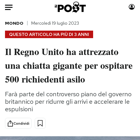
Auto
MONDO
Mercoledì 19 luglio 2023
QUESTO ARTICOLO HA PIÙ DI
3 ANNI
HOME
Il Regno Unito ha attrezzato
Italia
Moda
una chiatta gigante per ospitare
Mondo
Libri
Politica
Consumismi
500 richiedenti asilo
Tecnologia
Storie/Idee
Internet
Ok Boomer!
Farà parte del controverso piano del governo
Scienza
Media
britannico per ridurre gli arrivi e accelerare le
Cultura
Europa
espulsioni
Economia
Altrecose
Condividi
Sport
Mondiali calcio 2026