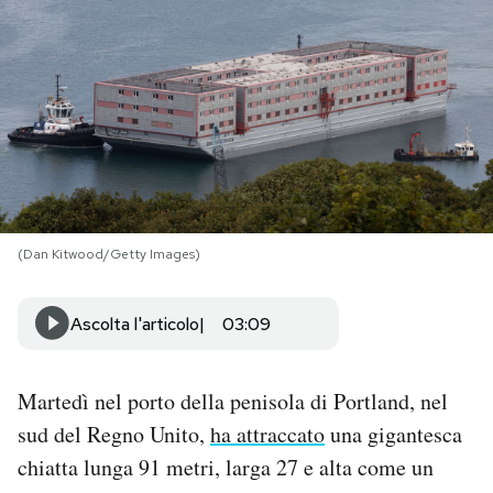
PODCAST
NEWSLETTER
I MIEI PREFERITI
(Dan Kitwood/Getty Images)
SHOP
Ascolta l'articolo
03:09
CALENDARIO
Martedì nel porto della penisola di Portland, nel
AREA PERSONALE
sud del Regno Unito,
ha attraccato
una gigantesca
Area Personale
chiatta lunga 91 metri, larga 27 e alta come un
Newsletter