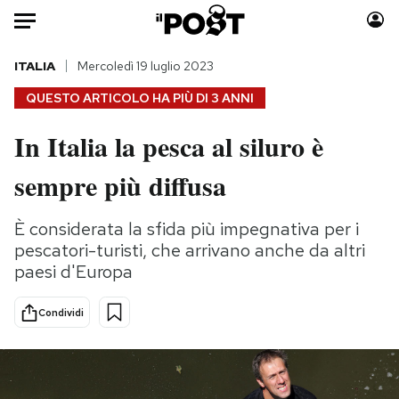
Auto
ITALIA
Mercoledì 19 luglio 2023
QUESTO ARTICOLO HA PIÙ DI
3 ANNI
HOME
In Italia la pesca al siluro è
Italia
Moda
sempre più diffusa
Mondo
Libri
Politica
Consumismi
È considerata la sfida più impegnativa per i
Tecnologia
Storie/Idee
pescatori-turisti, che arrivano anche da altri
Internet
Ok Boomer!
paesi d'Europa
Scienza
Media
Cultura
Europa
Condividi
Economia
Altrecose
Sport
Mondiali calcio 2026