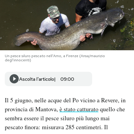
PODCAST
NEWSLETTER
I MIEI PREFERITI
Un pesce siluro pescato nell'Arno, a Firenze (Ansa/maurizio
degl'innocenti)
SHOP
Ascolta l'articolo
09:00
CALENDARIO
Il 5 giugno, nelle acque del Po vicino a Revere, in
provincia di Mantova,
è stato catturato
quello che
AREA PERSONALE
sembra essere il pesce siluro più lungo mai
Area Personale
pescato finora: misurava 285 centimetri. Il
Newsletter