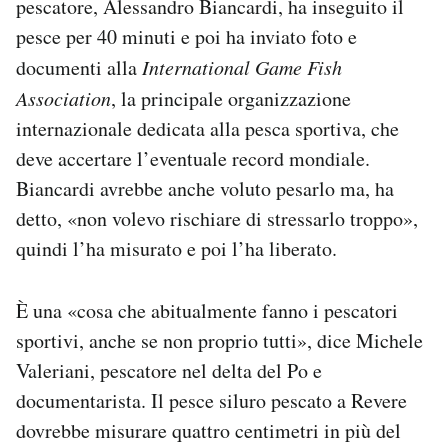
pescatore, Alessandro Biancardi, ha inseguito il
Notifiche mobile
pesce per 40 minuti e poi ha inviato foto e
Regala il Post
documenti alla
International Game Fish
Hai bisogno di aiuto?
Esci
Association
, la principale organizzazione
internazionale dedicata alla pesca sportiva, che
deve accertare l’eventuale record mondiale.
Biancardi avrebbe anche voluto pesarlo ma, ha
detto, «non volevo rischiare di stressarlo troppo»,
quindi l’ha misurato e poi l’ha liberato.
È una «cosa che abitualmente fanno i pescatori
sportivi, anche se non proprio tutti», dice Michele
Valeriani, pescatore nel delta del Po e
documentarista. Il pesce siluro pescato a Revere
dovrebbe misurare quattro centimetri in più del