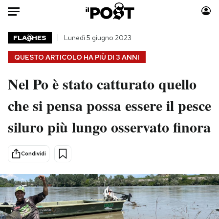
Auto
FLA
HES
Lunedì 5 giugno 2023
QUESTO ARTICOLO HA PIÙ DI
3 ANNI
HOME
Nel Po è stato catturato quello
Italia
Moda
Mondo
Libri
che si pensa possa essere il pesce
Politica
Consumismi
siluro più lungo osservato finora
Tecnologia
Storie/Idee
Internet
Ok Boomer!
Scienza
Media
Condividi
Cultura
Europa
Economia
Altrecose
Sport
Mondiali calcio 2026