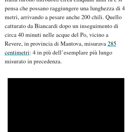
Notifiche mobile
pensa che possano raggiungere una lunghezza di 4
Regala il Post
metri, arrivando a pesare anche 200 chili. Quello
Hai bisogno di aiuto?
catturato da Biancardi dopo un inseguimento di
Esci
circa 40 minuti nelle acque del Po, vicino a
Revere, in provincia di Mantova, misurava
285
centimetri
: 4 in più dell’esemplare più lungo
misurato in precedenza.