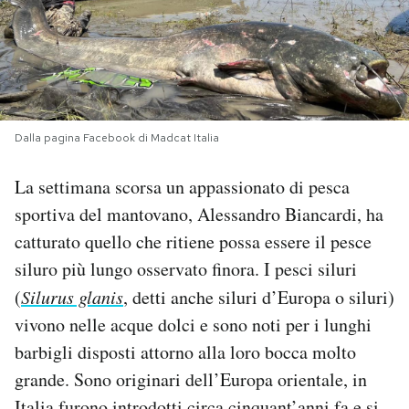
PODCAST
NEWSLETTER
Dalla pagina Facebook di Madcat Italia
I MIEI PREFERITI
La settimana scorsa un appassionato di pesca
sportiva del mantovano, Alessandro Biancardi, ha
SHOP
catturato quello che ritiene possa essere il pesce
siluro più lungo osservato finora. I pesci siluri
CALENDARIO
(
Silurus glanis
, detti anche siluri d’Europa o siluri)
vivono nelle acque dolci e sono noti per i lunghi
AREA PERSONALE
barbigli disposti attorno alla loro bocca molto
grande. Sono originari dell’Europa orientale, in
Area Personale
Newsletter
Italia furono introdotti circa cinquant’anni fa e si