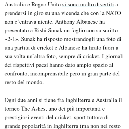
Australia e Regno Unito
si sono molto divertiti
a
Notifiche mobile
prendersi in giro su una vicenda che con la NATO
Regala il Post
Hai bisogno di aiuto?
non c’entrava niente. Anthony Albanese ha
Esci
presentato a Rishi Sunak un foglio con su scritto
«2-1». Sunak ha risposto mostrandogli una foto di
una partita di cricket e Albanese ha tirato fuori a
sua volta un’altra foto, sempre di cricket. I giornali
dei rispettivi paesi hanno dato ampio spazio al
confronto, incomprensibile però in gran parte del
resto del mondo.
Ogni due anni si tiene fra Inghilterra e Australia il
torneo The Ashes, uno dei più importanti e
prestigiosi eventi del cricket, sport tuttora di
grande popolarità in Inghilterra (ma non nel resto