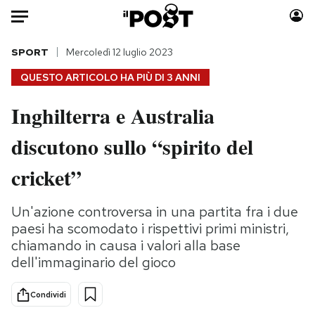
Auto
SPORT
Mercoledì 12 luglio 2023
QUESTO ARTICOLO HA PIÙ DI
3 ANNI
HOME
Inghilterra e Australia
Italia
Moda
discutono sullo “spirito del
Mondo
Libri
Politica
Consumismi
cricket”
Tecnologia
Storie/Idee
Internet
Ok Boomer!
Un'azione controversa in una partita fra i due
Scienza
Media
paesi ha scomodato i rispettivi primi ministri,
Cultura
Europa
chiamando in causa i valori alla base
dell'immaginario del gioco
Economia
Altrecose
Sport
Mondiali calcio 2026
Condividi