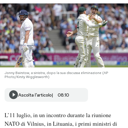
PODCAST
NEWSLETTER
I MIEI PREFERITI
SHOP
Jonny Bairstow, a sinistra, dopo la sua discussa eliminazione (AP
Photo/Kirsty Wigglesworth)
CALENDARIO
Ascolta l'articolo
08:10
AREA PERSONALE
L’11 luglio, in un incontro durante la riunione
Area Personale
NATO di Vilnius, in Lituania, i primi ministri di
Newsletter