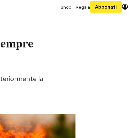
Abbonati
Shop
Regala
 sempre
lteriormente la