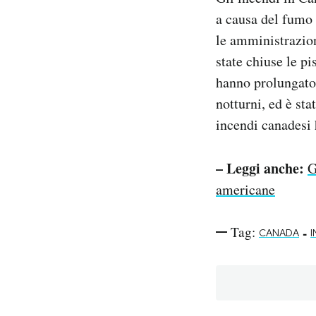
a causa del fumo 
le amministrazion
state chiuse le pi
hanno prolungato 
notturni, ed è st
incendi canadesi 
– Leggi anche:
G
americane
Tag:
-
CANADA
I