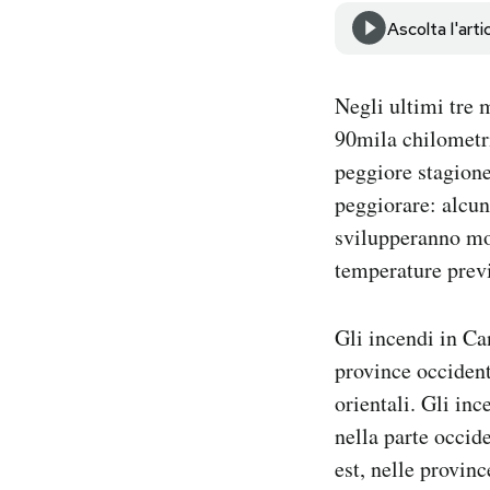
Notifiche mobile
Ascolta l'arti
Regala il Post
Hai bisogno di aiuto?
Negli ultimi tre 
Esci
90mila chilometri
peggiore stagione
peggiorare: alcun
svilupperanno mol
temperature previs
Gli incendi in Ca
province occident
orientali. Gli in
nella parte occid
est, nelle provin