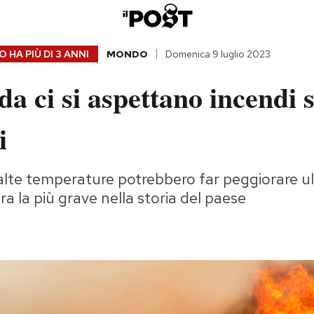
 HA PIÙ DI
3 ANNI
MONDO
Domenica 9 luglio 2023
a ci si aspettano incendi
i
e alte temperature potrebbero far peggiorare u
ra la più grave nella storia del paese