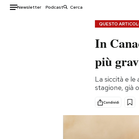
Newsletter
Podcast
Auto
QUESTO ARTICOLO
In Canad
HOME
Italia
Moda
più grav
Mondo
Libri
Politica
Consumismi
La siccità e l
Tecnologia
Storie/Idee
stagione, già o
Internet
Ok Boomer!
Scienza
Media
Condividi
Cultura
Europa
Economia
Altrecose
Sport
Mondiali calcio 2026