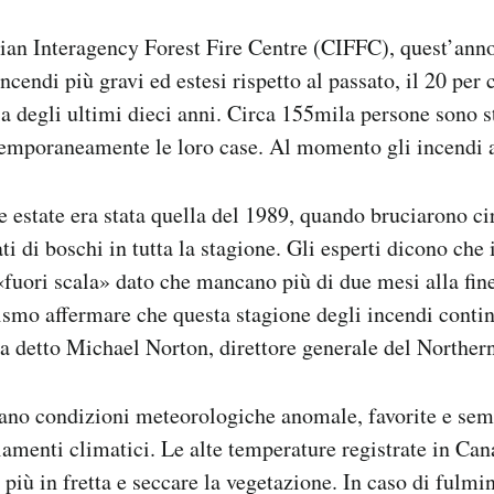
ian Interagency Forest Fire Centre (CIFFC), quest’anno
ncendi più gravi ed estesi rispetto al passato, il 20 per 
ia degli ultimi dieci anni. Circa 155mila persone sono st
temporaneamente le loro case. Al momento gli incendi a
e estate era stata quella del 1989, quando bruciarono c
i di boschi in tutta la stagione. Gli esperti dicono che i
fuori scala» dato che mancano più di due mesi alla fine
mo affermare che questa stagione degli incendi continu
ha detto Michael Norton, direttore generale del Norther
tano condizioni meteorologiche anomale, favorite e sem
amenti climatici. Le alte temperature registrate in Can
 più in fretta e seccare la vegetazione. In caso di fulmin