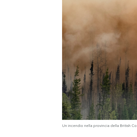
PODCAST
NEWSLETTER
I MIEI PREFERITI
SHOP
CALENDARIO
AREA PERSONALE
Area Personale
Un incendio nella provincia della British
Newsletter