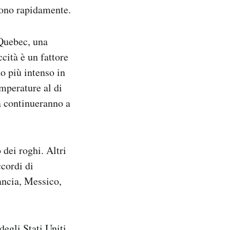
ndono rapidamente.
 Quebec, una
cità è un fattore
o più intenso in
mperature al di
a continueranno a
dei roghi. Altri
ccordi di
ancia, Messico,
degli Stati Uniti