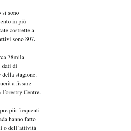
 si sono
cento in più
ate costrette a
ttivi sono 807.
irca 78mila
 dati di
 della stagione.
erà a fissare
n Forestry Centre.
pre più frequenti
ada hanno fatto
i o dell’attività