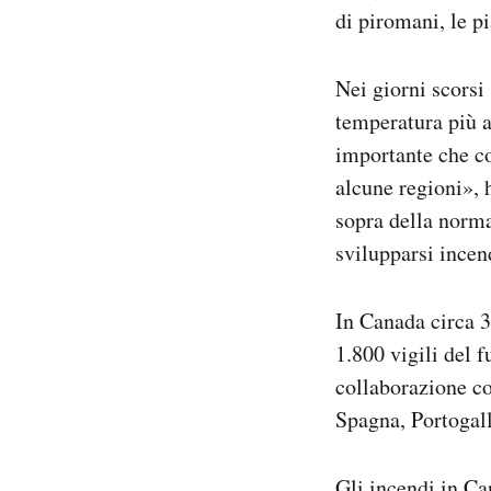
di piromani, le p
Nei giorni scorsi
temperatura più a
importante che co
alcune regioni», 
sopra della norma
svilupparsi incen
In Canada circa 3
1.800 vigili del f
collaborazione co
Spagna, Portogall
Gli incendi in Ca