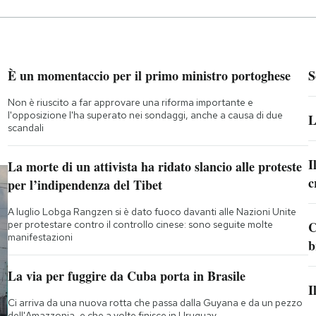
È un momentaccio per il primo ministro portoghese
S
Non è riuscito a far approvare una riforma importante e
l'opposizione l'ha superato nei sondaggi, anche a causa di due
L
scandali
I
La morte di un attivista ha ridato slancio alle proteste
c
per l’indipendenza del Tibet
A luglio Lobga Rangzen si è dato fuoco davanti alle Nazioni Unite
per protestare contro il controllo cinese: sono seguite molte
C
manifestazioni
b
La via per fuggire da Cuba porta in Brasile
I
Ci arriva da una nuova rotta che passa dalla Guyana e da un pezzo
dell'Amazzonia, e che a volte finisce in Uruguay