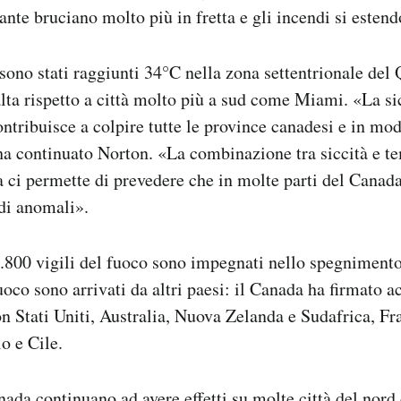
iante bruciano molto più in fretta e gli incendi si este
 sono stati raggiunti 34°C nella zona settentrionale del
lta rispetto a città molto più a sud come Miami. «La sic
ntribuisce a colpire tutte le province canadesi e in mod
ha continuato Norton. «La combinazione tra siccità e te
 ci permette di prevedere che in molte parti del Canad
di anomali».
.800 vigili del fuoco sono impegnati nello spegnimento 
uoco sono arrivati da altri paesi: il Canada ha firmato a
n Stati Uniti, Australia, Nuova Zelanda e Sudafrica, Fr
o e Cile.
nada continuano ad avere effetti su molte città del nord 