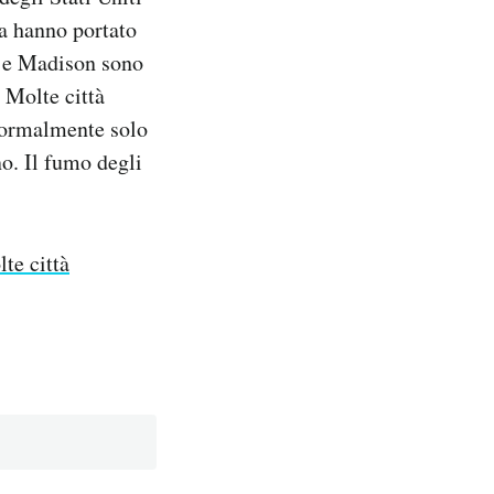
ia hanno portato
nd e Madison sono
. Molte città
 normalmente solo
no. Il fumo degli
te città