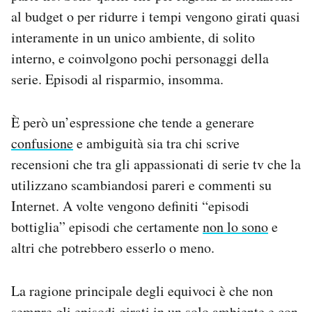
Notifiche mobile
al budget o per ridurre i tempi vengono girati quasi
Regala il Post
interamente in un unico ambiente, di solito
Hai bisogno di aiuto?
interno, e coinvolgono pochi personaggi della
Esci
serie. Episodi al risparmio, insomma.
È però un’espressione che tende a generare
confusione
e ambiguità sia tra chi scrive
recensioni che tra gli appassionati di serie tv che la
utilizzano scambiandosi pareri e commenti su
Internet. A volte vengono definiti “episodi
bottiglia” episodi che certamente
non lo sono
e
altri che potrebbero esserlo o meno.
La ragione principale degli equivoci è che non
sempre gli episodi girati
in un solo ambiente
e con