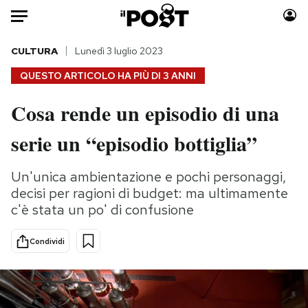
Auto
CULTURA
Lunedì 3 luglio 2023
QUESTO ARTICOLO HA PIÙ DI
3 ANNI
HOME
Cosa rende un episodio di una
Italia
Moda
serie un “episodio bottiglia”
Mondo
Libri
Politica
Consumismi
Un'unica ambientazione e pochi personaggi,
Tecnologia
Storie/Idee
decisi per ragioni di budget: ma ultimamente
Internet
Ok Boomer!
c'è stata un po' di confusione
Scienza
Media
Cultura
Europa
Condividi
Economia
Altrecose
Sport
Mondiali calcio 2026