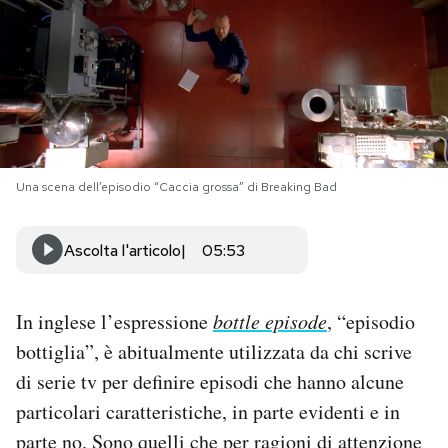
PODCAST
NEWSLETTER
I MIEI PREFERITI
Una scena dell’episodio “Caccia grossa” di Breaking Bad
SHOP
Ascolta l'articolo
05:53
CALENDARIO
In inglese l’espressione
bottle episode
, “episodio
bottiglia”, è abitualmente utilizzata da chi scrive
AREA PERSONALE
di serie tv per definire episodi che hanno alcune
particolari caratteristiche, in parte evidenti e in
Area Personale
parte no. Sono quelli che per ragioni di attenzione
Newsletter