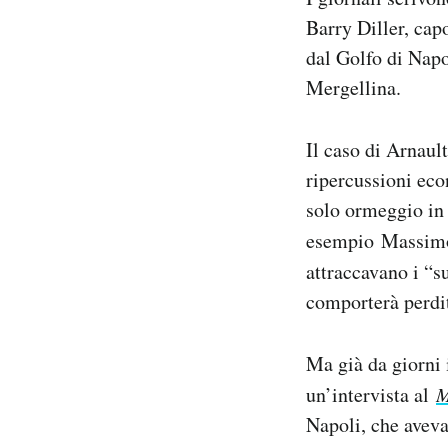
Barry Diller, cap
dal Golfo di Napol
Mergellina.
Il caso di Arnaul
ripercussioni ec
solo ormeggio in 
esempio
Massimo
attraccavano i “s
comporterà perdit
Ma già da giorni i
un’intervista al
M
Napoli, che aveva