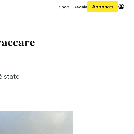
Abbonati
Shop
Regala
traccare
 è stato