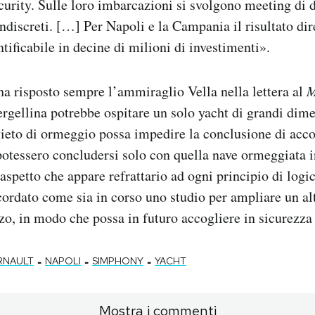
ecurity. Sulle loro imbarcazioni si svolgono meeting di 
ndiscreti. […] Per Napoli e la Campania il risultato dir
tificabile in decine di milioni di investimenti».
ha risposto sempre l’ammiraglio Vella nella lettera al
M
ergellina potrebbe ospitare un solo yacht di grandi dim
vieto di ormeggio possa impedire la conclusione di acc
otessero concludersi solo con quella nave ormeggiata i
spetto che appare refrattario ad ogni principio di logica
cordato come sia in corso uno studio per ampliare un alt
, in modo che possa in futuro accogliere in sicurezza 
-
-
-
RNAULT
NAPOLI
SIMPHONY
YACHT
Mostra i commenti