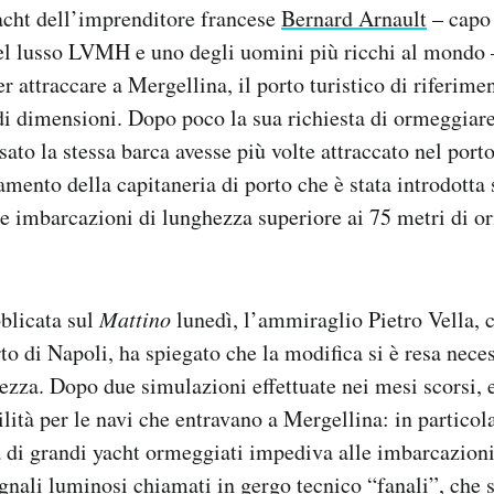
acht dell’imprenditore francese
Bernard Arnault
– capo 
l lusso LVMH e uno degli uomini più ricchi al mondo –
r attraccare a Mergellina, il porto turistico di riferimen
di dimensioni. Dopo poco la sua richiesta di ormeggiare 
ato la stessa barca avesse più volte attraccato nel port
amento della capitaneria di porto che è stata introdotta
e imbarcazioni di lunghezza superiore ai 75 metri di o
bblicata sul
Mattino
lunedì, l’ammiraglio Pietro Vella,
to di Napoli, ha spiegato che la modifica si è resa nece
rezza. Dopo due simulazioni effettuate nei mesi scorsi,
ilità per le navi che entravano a Mergellina: in particol
a di grandi yacht ormeggiati impediva alle imbarcazioni 
gnali luminosi chiamati in gergo tecnico “fanali”, che s