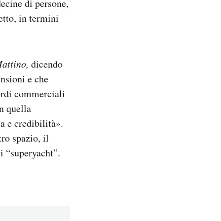
decine di persone,
etto, in termini
attino,
dicendo
ensioni e che
ordi commerciali
n quella
 e credibilità».
ro spazio, il
i “superyacht”.