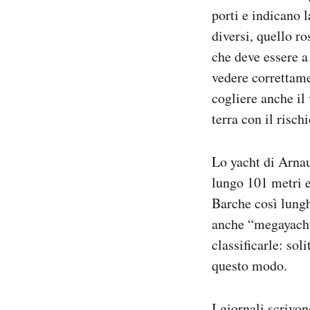
porti e indicano l
diversi, quello r
che deve essere a
vedere correttame
cogliere anche il
terra con il risch
Lo yacht di Arnau
lungo 101 metri e
Barche così lung
anche “megayacht”
classificarle: so
questo modo.
I giornali scrivo