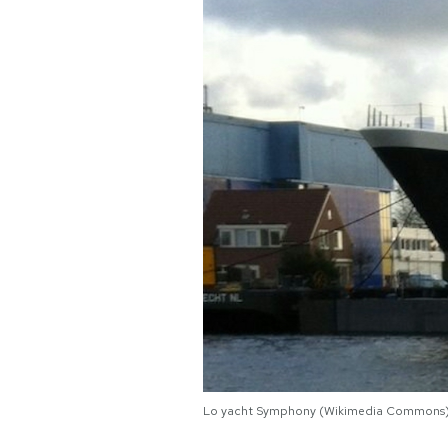
PODCAST
NEWSLETTER
I MIEI PREFERITI
SHOP
CALENDARIO
AREA PERSONALE
Area Personale
Lo yacht Symphony (Wikimedia Commons
Newsletter