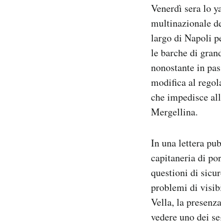
Venerdì sera lo y
Notifiche mobile
Regala il Post
multinazionale de
Hai bisogno di aiuto?
largo di Napoli pe
Esci
le barche di gran
nonostante in pass
modifica al regol
che impedisce all
Mergellina.
In una lettera pu
capitaneria di por
questioni di sicu
problemi di visib
Vella, la presenz
vedere uno dei se