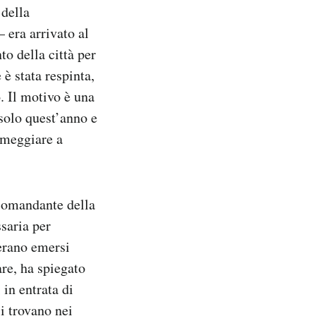
della
 era arrivato al
to della città per
è stata respinta,
o. Il motivo è una
 solo quest’anno e
rmeggiare a
 comandante della
ssaria per
 erano emersi
are, ha spiegato
in entrata di
i trovano nei