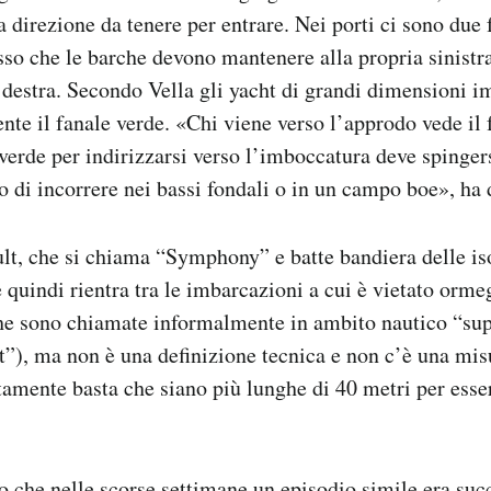
a direzione da tenere per entrare. Nei porti ci sono due 
osso che le barche devono mantenere alla propria sinistr
 destra. Secondo Vella gli yacht di grandi dimensioni 
nte il fanale verde. «Chi viene verso l’approdo vede il 
 verde per indirizzarsi verso l’imboccatura deve spinger
io di incorrere nei bassi fondali o in un campo boe», ha 
lt, che si chiama “Symphony” e batte bandiera delle i
 quindi rientra tra le imbarcazioni a cui è vietato orme
he sono chiamate informalmente in ambito nautico “sup
), ma non è una definizione tecnica e non c’è una mis
litamente basta che siano più lunghe di 40 metri per ess
no che nelle scorse settimane un episodio simile era suc