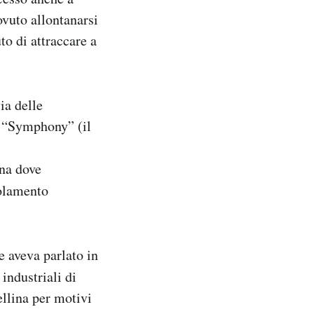
ovuto allontanarsi
to di attraccare a
ia delle
l “Symphony” (il
na dove
golamento
e aveva parlato in
industriali di
llina per motivi