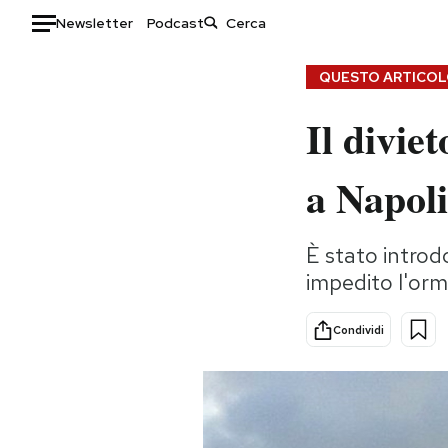
Newsletter
Podcast
Auto
QUESTO ARTICOLO
Il divie
HOME
Italia
Moda
a Napoli
Mondo
Libri
Politica
Consumismi
È stato introdo
Tecnologia
Storie/Idee
impedito l'orm
Internet
Ok Boomer!
Scienza
Media
Condividi
Cultura
Europa
Economia
Altrecose
Sport
Mondiali calcio 2026