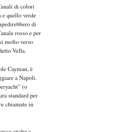
fanali di colori
a e quello verde
impedirebbero di
fanale rosso e per
si molto verso
detto Vella.
sole Cayman, è
ggiare a Napoli.
eryacht” (o
ura standard per
ere chiamate in
cesso anche a