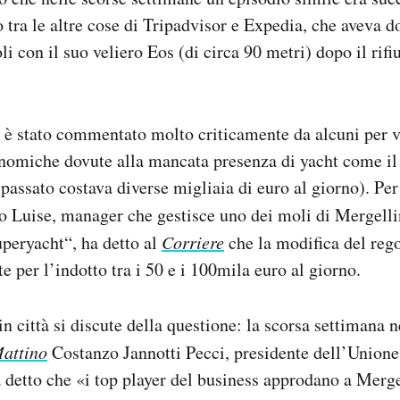
o tra le altre cose di Tripadvisor e Expedia, che aveva d
i con il suo veliero Eos (di circa 90 metri) dopo il rifiu
t è stato commentato molto criticamente da alcuni per v
onomiche dovute alla mancata presenza di yacht come i
passato costava diverse migliaia di euro al giorno). Per
 Luise, manager che gestisce uno dei moli di Mergelli
uperyacht“, ha detto al
Corriere
che la modifica del re
e per l’indotto tra i 50 e i 100mila euro al giorno.
n città si discute della questione: la scorsa settimana n
attino
Costanzo Jannotti Pecci, presidente dell’Unione 
 detto che «i top player del business approdano a Merge