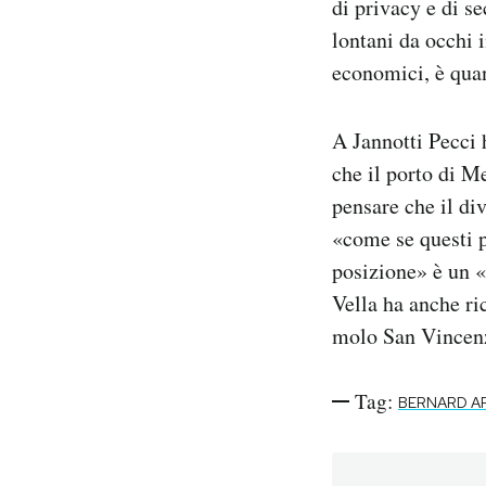
di privacy e di s
lontani da occhi i
economici, è quan
A Jannotti Pecci 
che il porto di M
pensare che il di
«come se questi p
posizione» è un «a
Vella ha anche ri
molo San Vincenzo
Tag:
BERNARD A