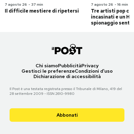
7 agosto 26
-
37 min
7 agosto 26
-
16 min
Il difficile mestiere di ripetersi
Tre artisti pop ch
incasinati e un Hit
spionaggio senti
Chi siamo
Pubblicità
Privacy
Gestisci le preferenze
Condizioni d'uso
Dichiarazione di accessibilità
Il Post è una testata registrata presso il Tribunale di Milano, 419 del
28 settembre 2009 - ISSN 2610-9980
Abbonati