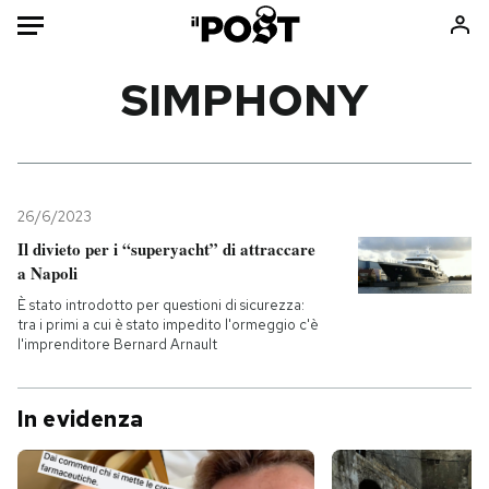
Auto
SIMPHONY
HOME
Italia
Moda
Mondo
Libri
26/6/2023
Politica
Consumismi
Il divieto per i “superyacht” di attraccare
a Napoli
Tecnologia
Storie/Idee
È stato introdotto per questioni di sicurezza:
Internet
Ok Boomer!
tra i primi a cui è stato impedito l'ormeggio c'è
Scienza
Media
l'imprenditore Bernard Arnault
Cultura
Europa
Economia
Altrecose
In evidenza
Sport
Mondiali calcio 2026