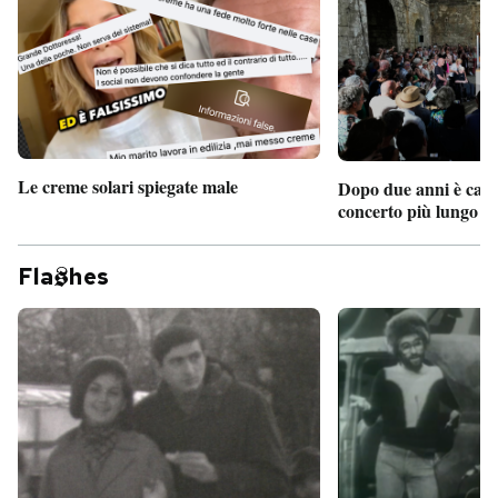
PODCAST
NEWSLETTER
Le creme solari spiegate male
Dopo due anni è camb
I MIEI PREFERITI
concerto più lungo d
SHOP
Fla
hes
CALENDARIO
AREA PERSONALE
Entra