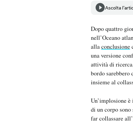
Notifiche mobile
Ascolta l'arti
Regala il Post
Hai bisogno di aiuto?
Dopo quattro gior
Esci
nell’Oceano atlant
alla
conclusione
c
una versione conf
attività di ricer
bordo sarebbero q
insieme al collas
Un’implosione è i
di un corpo sono 
far collassare all