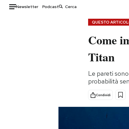
Newsletter
Podcast
Auto
QUESTO ARTICOLO
Come im
HOME
Italia
Moda
Titan
Mondo
Libri
Politica
Consumismi
Le pareti sono
Tecnologia
Storie/Idee
probabilità se
Internet
Ok Boomer!
Scienza
Media
Condividi
Cultura
Europa
Economia
Altrecose
Sport
Mondiali calcio 2026