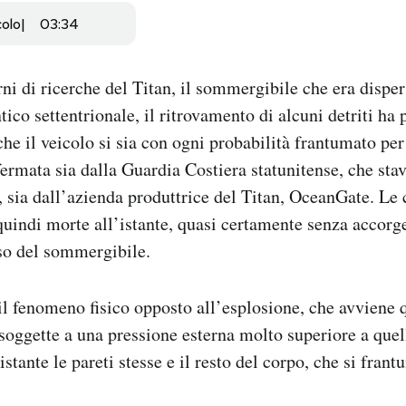
colo
03:34
ni di ricerche del Titan, il sommergibile che era disp
ico settentrionale, il ritrovamento di alcuni detriti ha 
he il veicolo si sia con ogni probabilità frantumato pe
ermata sia dalla Guardia Costiera statunitense, che sta
ca, sia dall’azienda produttrice del Titan, OceanGate. Le
uindi morte all’istante, quasi certamente senza accorge
so del sommergibile.
l fenomeno fisico opposto all’esplosione, che avviene 
soggette a una pressione esterna molto superiore a quell
’istante le pareti stesse e il resto del corpo, che si fran