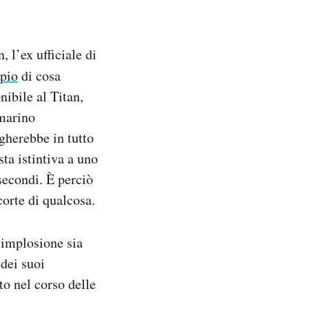
 l’ex ufficiale di
pio
di cosa
ibile al Titan,
omarino
egherebbe in tutto
ta istintiva a uno
secondi. È perciò
corte di qualcosa.
’implosione sia
 dei suoi
to nel corso delle