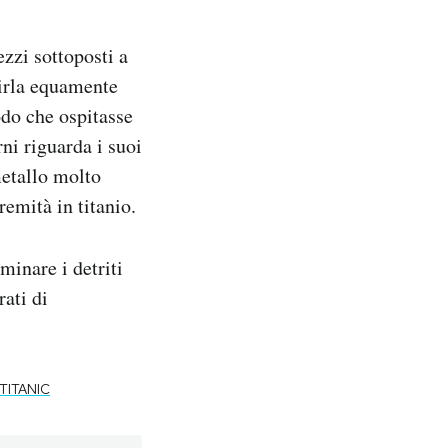
zzi sottoposti a
uirla equamente
odo che ospitasse
rni riguarda i suoi
metallo molto
remità in titanio.
minare i detriti
rati di
TITANIC