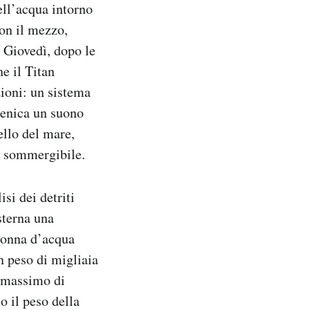
ell’acqua intorno
on il mezzo,
. Giovedì, dopo le
he il Titan
ioni: un sistema
enica un suono
ello del mare,
el sommergibile.
si dei detriti
sterna una
olonna d’acqua
n peso di migliaia
n massimo di
o il peso della