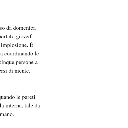
erso da domenica
portato giovedì
r implosione. È
va coordinando le
 cinque persone a
rsi di niente,
quando le pareti
a interna, tale da
tumano.