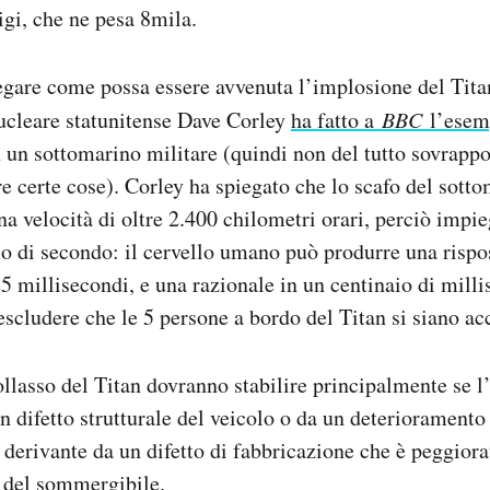
igi, che ne pesa 8mila.
egare come possa essere avvenuta l’implosione del Titan,
ucleare statunitense Dave Corley
ha fatto a
BBC
l’esem
un sottomarino militare (quindi non del tutto sovrappon
re certe cose). Corley ha spiegato che lo scafo del sott
na velocità di oltre 2.400 chilometri orari, perciò impi
o di secondo: il cervello umano può produrre una rispos
25 millisecondi, e una razionale in un centinaio di milli
escludere che le 5 persone a bordo del Titan si siano ac
ollasso del Titan dovranno stabilire principalmente se l
un difetto strutturale del veicolo o da un deterioramento
 derivante da un difetto di fabbricazione che è peggiora
 del sommergibile.