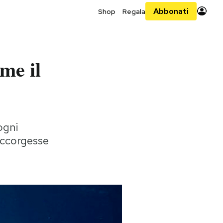
Abbonati
Shop
Regala
me il
ogni
accorgesse