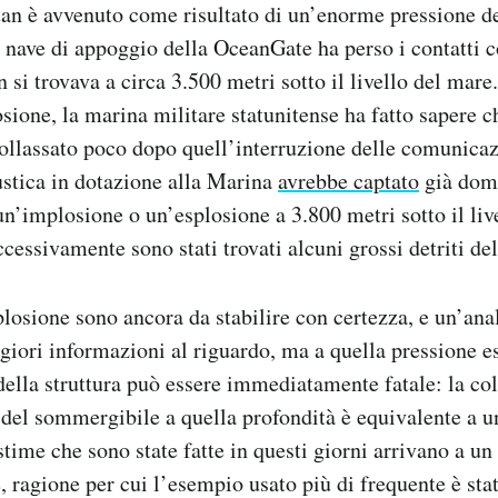
itan è avvenuto come risultato di un’enorme pressione d
 nave di appoggio della OceanGate ha perso i contatti c
 si trovava a circa 3.500 metri sotto il livello del mare
sione, la marina militare statunitense ha fatto sapere c
ollassato poco dopo quell’interruzione delle comunicaz
ustica in dotazione alla Marina
avrebbe captato
già dom
n’implosione o un’esplosione a 3.800 metri sotto il liv
ccessivamente sono stati trovati alcuni grossi detriti d
losione sono ancora da stabilire con certezza, e un’anali
giori informazioni al riguardo, ma a quella pressione e
 della struttura può essere immediatamente fatale: la c
a del sommergibile a quella profondità è equivalente a u
 stime che sono state fatte in questi giorni arrivano a u
, ragione per cui l’esempio usato più di frequente è stat