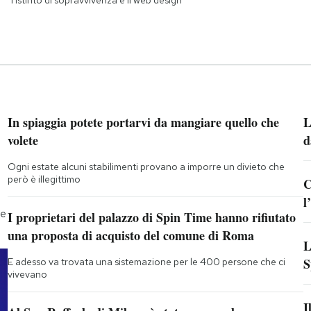
In spiaggia potete portarvi da mangiare quello che
L
volete
d
Ogni estate alcuni stabilimenti provano a imporre un divieto che
però è illegittimo
C
l
he
I proprietari del palazzo di Spin Time hanno rifiutato
una proposta di acquisto del comune di Roma
L
S
E adesso va trovata una sistemazione per le 400 persone che ci
vivevano
I