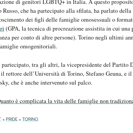
azione di genitori LGBTQ+ in Italia. A questo proposito
 Russo, che ha partecipato alla sfilata, ha parlato dell
noscimento dei figli delle famiglie omosessuali o format
ri
(GPA, la tecnica di procreazione assistita in cui una
anza per conto di altre persone). Torino negli ultimi ann
 famiglie omogenitoriali.
 partecipato, tra gli altri, la vicepresidente del Partito
l rettore dell’Università di Torino, Stefano Geuna, e il
ky, che è anche intervenuto sul palco.
uanto è complicata la vita delle famiglie non tradizional
-
-
T
PRIDE
TORINO