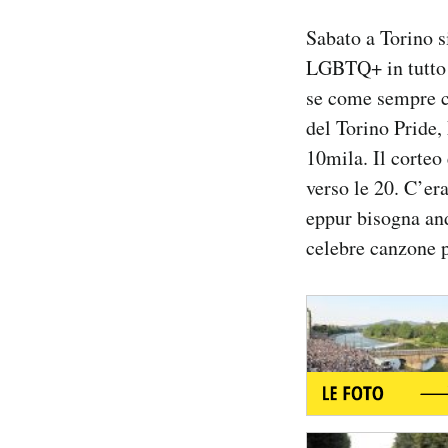
Notifiche mobile
Sabato a Torino si
Regala il Post
LGBTQ+ in tutto 
Hai bisogno di aiuto?
se come sempre c’
Esci
del Torino Pride,
10mila. Il corteo
verso le 20. C’era
eppur bisogna and
celebre canzone p