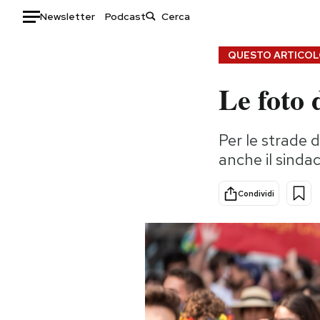
Newsletter
Podcast
Auto
QUESTO ARTICOLO
Le foto 
HOME
Italia
Moda
Per le strade d
Mondo
Libri
anche il sinda
Politica
Consumismi
Tecnologia
Storie/Idee
Condividi
Internet
Ok Boomer!
Scienza
Media
Cultura
Europa
Economia
Altrecose
Sport
Mondiali calcio 2026