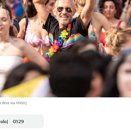
 Wire via ANSA)
colo
01:29