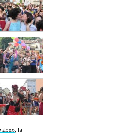
baleno
, la