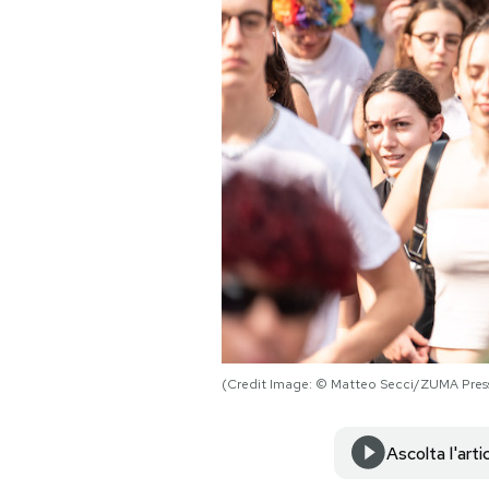
PODCAST
NEWSLETTER
I MIEI PREFERITI
SHOP
CALENDARIO
(Credit Image: © Matteo Secci/ZUMA Press
AREA PERSONALE
Area Personale
Ascolta l'arti
Newsletter