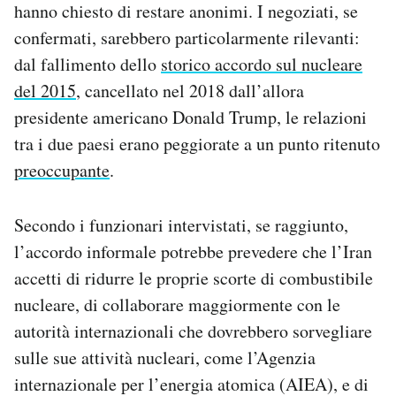
hanno chiesto di restare anonimi. I negoziati, se
Notifiche mobile
confermati, sarebbero particolarmente rilevanti:
Regala il Post
Hai bisogno di aiuto?
dal fallimento dello
storico accordo sul nucleare
Esci
del 2015
, cancellato nel 2018 dall’allora
presidente americano Donald Trump, le relazioni
tra i due paesi erano peggiorate a un punto ritenuto
preoccupante
.
Secondo i funzionari intervistati, se raggiunto,
l’accordo informale potrebbe prevedere che l’Iran
accetti di ridurre le proprie scorte di combustibile
nucleare, di collaborare maggiormente con le
autorità internazionali che dovrebbero sorvegliare
sulle sue attività nucleari, come l’Agenzia
internazionale per l’energia atomica (AIEA), e di