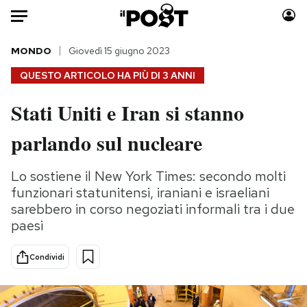
Auto
MONDO
Giovedì 15 giugno 2023
QUESTO ARTICOLO HA PIÙ DI
3 ANNI
HOME
Stati Uniti e Iran si stanno
Italia
Moda
parlando sul nucleare
Mondo
Libri
Politica
Consumismi
Lo sostiene il New York Times: secondo molti
Tecnologia
Storie/Idee
funzionari statunitensi, iraniani e israeliani
Internet
Ok Boomer!
sarebbero in corso negoziati informali tra i due
Scienza
Media
paesi
Cultura
Europa
Economia
Altrecose
Condividi
Sport
Mondiali calcio 2026