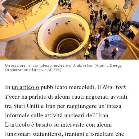
PODCAST
NEWSLETTER
I MIEI PREFERITI
Un reattore nel complesso nucleare di Arak, in Iran (Atomic Energy
Organization of Iran via AP, File)
SHOP
In
un articolo
pubblicato mercoledì, il
New York
CALENDARIO
Times
ha parlato di alcuni cauti negoziati avviati
tra Stati Uniti e Iran per raggiungere un’intesa
informale sulle attività nucleari dell’Iran.
AREA PERSONALE
L’articolo è basato su interviste con alcuni
Area Personale
funzionari statunitensi, iraniani e israeliani che
Newsletter