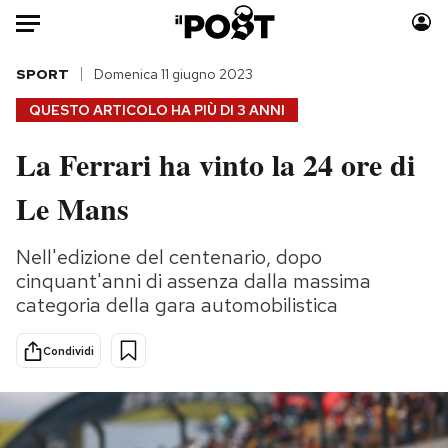
Auto
SPORT
Domenica 11 giugno 2023
QUESTO ARTICOLO HA PIÙ DI
3 ANNI
HOME
La Ferrari ha vinto la 24 ore di
Italia
Moda
Le Mans
Mondo
Libri
Politica
Consumismi
Nell'edizione del centenario, dopo
Tecnologia
Storie/Idee
cinquant'anni di assenza dalla massima
Internet
Ok Boomer!
categoria della gara automobilistica
Scienza
Media
Cultura
Europa
Condividi
Economia
Altrecose
Sport
Mondiali calcio 2026