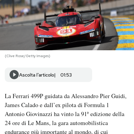
PODCAST
NEWSLETTER
I MIEI PREFERITI
(Clive Rose/Getty Images)
SHOP
Ascolta l'articolo
01:53
CALENDARIO
La Ferrari 499P guidata da Alessandro Pier Guidi,
James Calado e dall’ex pilota di Formula 1
AREA PERSONALE
Antonio Giovinazzi ha vinto la 91ª edizione della
24 ore di Le Mans, la gara automobilistica
Area Personale
endurance più importante al mondo, di cui
Newsletter