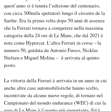
Notifiche mobile
quest’anno si è tenuta l’edizione del centenario,
Regala il Post
con circa 300mila spettatori lungo il circuito de la
Hai bisogno di aiuto?
Sarthe. Era la prima volta dopo 50 anni di assenza
Esci
che la Ferrari tornava a competere nella massima
categoria della 24 ore di Le Mans, che dal 2021 è
nota come Hypercar. L’altra Ferrari in corsa – la
numero 50, guidata da Antonio Fuoco, Nicklas
Nielsen e Miguel Molina – è arrivata al quinto
posto.
La vittoria della Ferrari è arrivata in un anno in cui
anche altre case automobilistiche hanno scelto,
incentivate da alcune nuove regole, di tornare nel
Campionato del mondo endurance (WEC) di cui la
gara di Le Mans è l’evento più importante. Ed è