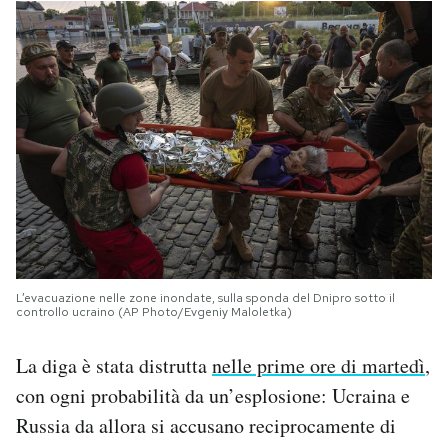
L’evacuazione nelle zone inondate, sulla sponda del Dnipro sotto il
controllo ucraino (AP Photo/Evgeniy Maloletka)
La diga è stata distrutta
nelle prime ore di martedì
,
con ogni probabilità da un’esplosione: Ucraina e
Russia da allora si accusano reciprocamente di