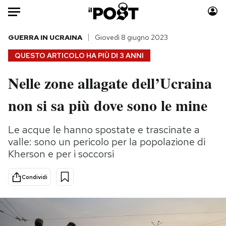
Auto
GUERRA IN UCRAINA
Giovedì 8 giugno 2023
QUESTO ARTICOLO HA PIÙ DI
3 ANNI
HOME
Nelle zone allagate dell’Ucraina
Italia
Moda
non si sa più dove sono le mine
Mondo
Libri
Politica
Consumismi
Le acque le hanno spostate e trascinate a
Tecnologia
Storie/Idee
valle: sono un pericolo per la popolazione di
Internet
Ok Boomer!
Kherson e per i soccorsi
Scienza
Media
Cultura
Europa
Condividi
Economia
Altrecose
Sport
Mondiali calcio 2026