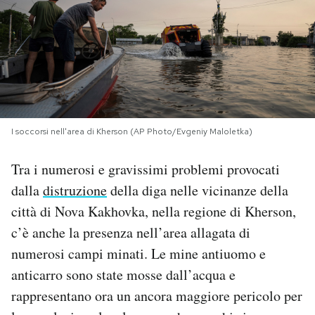
PODCAST
NEWSLETTER
I MIEI PREFERITI
I soccorsi nell'area di Kherson (AP Photo/Evgeniy Maloletka)
Tra i numerosi e gravissimi problemi provocati
SHOP
dalla
distruzione
della diga nelle vicinanze della
città di Nova Kakhovka, nella regione di Kherson,
CALENDARIO
c’è anche la presenza nell’area allagata di
numerosi campi minati. Le mine antiuomo e
AREA PERSONALE
anticarro sono state mosse dall’acqua e
Area Personale
rappresentano ora un ancora maggiore pericolo per
Newsletter