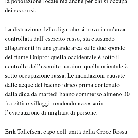
la popolazione locale ma anche per chi si occupa
Notifiche mobile
dei soccorsi.
Regala il Post
Hai bisogno di aiuto?
La distruzione della diga, che si trova in un’area
Esci
controllata dall’esercito russo, sta causando
allagamenti in una grande area sulle due sponde
del fiume Dnipro: quella occidentale è sotto il
controllo dell’esercito ucraino, quella orientale è
sotto occupazione russa. Le inondazioni causate
dalle acque del bacino idrico prima contenuto
dalla diga da martedì hanno sommerso almeno 30
fra città e villaggi, rendendo necessaria
l’evacuazione di migliaia di persone.
Erik Tollefsen, capo dell’unità della Croce Rossa