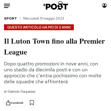
Auto
SPORT
Mercoledì 31 maggio 2023
QUESTO ARTICOLO HA PIÙ DI
3 ANNI
HOME
Il Luton Town fino alla Premier
Italia
Moda
League
Mondo
Libri
Politica
Consumismi
Dopo quattro promozioni in nove anni, con
Tecnologia
Storie/Idee
uno stadio da diecimila posti e con un
Internet
Ok Boomer!
approccio che c'entra pochissimo con molte
Scienza
Media
delle squadre che affronterà
Cultura
Europa
di
Gabriele Gargantini
Economia
Altrecose
Sport
Mondiali calcio 2026
Condividi