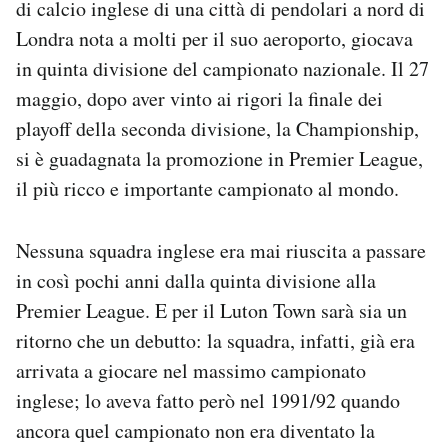
di calcio inglese di una città di pendolari a nord di
Notifiche mobile
Londra nota a molti per il suo aeroporto, giocava
Regala il Post
in quinta divisione del campionato nazionale. Il 27
Hai bisogno di aiuto?
Esci
maggio, dopo aver vinto ai rigori la finale dei
playoff della seconda divisione, la Championship,
si è guadagnata la promozione in Premier League,
il più ricco e importante campionato al mondo.
Nessuna squadra inglese era mai riuscita a passare
in così pochi anni dalla quinta divisione alla
Premier League. E per il Luton Town sarà sia un
ritorno che un debutto: la squadra, infatti, già era
arrivata a giocare nel massimo campionato
inglese; lo aveva fatto però nel 1991/92 quando
ancora quel campionato non era diventato la