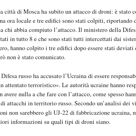
a città di Mosca ha subito un attacco di droni: è stato c
ina ora locale e tre edifici sono stati colpiti, riportando
 chi abbia compiuto l’attacco. Il ministero della Difes
ati in tutto 8 e che sono stati tutti intercettati dai siste
ro, hanno colpito i tre edifici dopo essere stati deviati 
erò non è stato comunicato.
a Difesa russo ha accusato l’Ucraina di essere responsabi
un attentato terroristico». Le autorità ucraine hanno res
n avere nulla a che fare con l’attacco, come spesso han
 di attacchi in territorio russo. Secondo un’analisi dei v
droni non sarebbero gli UJ-22 di fabbricazione ucraina
ori informazioni su quali tipi di droni siano.