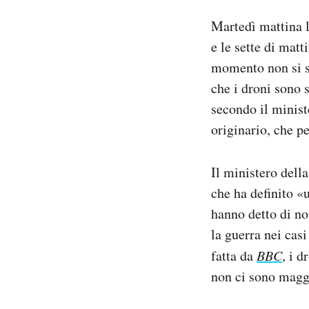
Notifiche mobile
Martedì mattina l
Regala il Post
e le sette di matt
Hai bisogno di aiuto?
momento non si sa
Esci
che i droni sono st
secondo il ministe
originario, che p
Il ministero dell
che ha definito «
hanno detto di no
la guerra nei casi
fatta da
BBC
, i 
non ci sono maggi