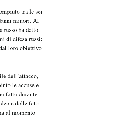
ompiuto tra le sei
 danni minori. Al
a russo ha detto
mi di difesa russi:
dal loro obiettivo
le dell’attacco,
pinto le accuse e
no fatto durante
ideo e delle foto
, ma al momento