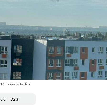
l A. Horowitz/Twitter)
colo
02:31