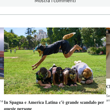
Mostra i commenti
Ch
Se
ar
 ma
In Spagna e America Latina c’è grande scandalo per
queste persone