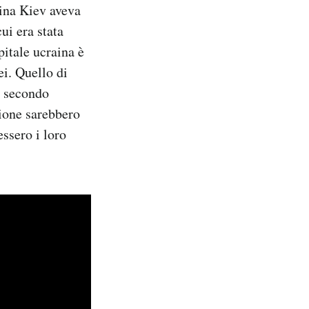
aina Kiev aveva
ui era stata
pitale ucraina è
ei. Quello di
: secondo
zione sarebbero
ssero i loro