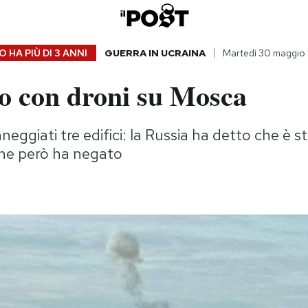
 HA PIÙ DI
3 ANNI
GUERRA IN UCRAINA
Martedì 30 maggio
co con droni su Mosca
neggiati tre edifici: la Russia ha detto che è 
che però ha negato