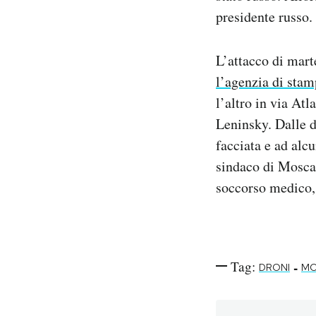
presidente russo.
L’attacco di mart
l’agenzia di sta
l’altro in via At
Leninsky. Dalle di
facciata e ad alc
sindaco di Mosca
soccorso medico, 
Tag:
-
DRONI
MO