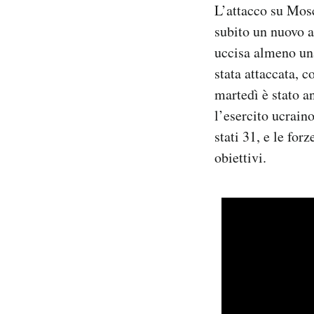
L’attacco su Mosc
subito un nuovo at
uccisa almeno una
stata attaccata, c
martedì è stato a
l’esercito ucrain
stati 31, e le forz
obiettivi.