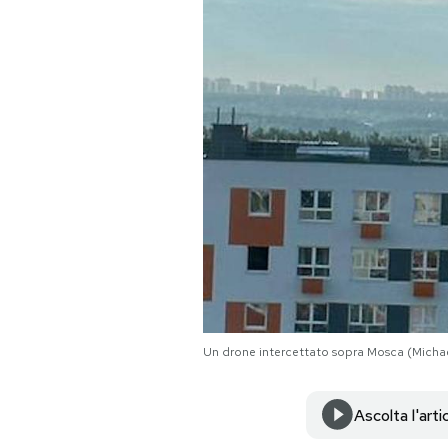
PODCAST
NEWSLETTER
I MIEI PREFERITI
SHOP
CALENDARIO
Un drone intercettato sopra Mosca (Michae
AREA PERSONALE
Area Personale
Ascolta l'arti
Newsletter