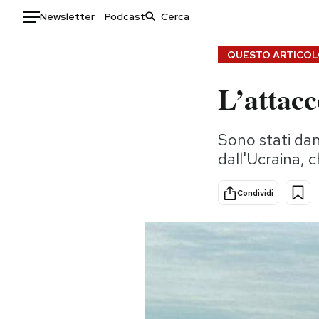
Newsletter
Podcast
Auto
QUESTO ARTICOLO
L’attac
HOME
Italia
Moda
Sono stati dan
Mondo
Libri
dall'Ucraina, 
Politica
Consumismi
Tecnologia
Storie/Idee
Condividi
Internet
Ok Boomer!
Scienza
Media
Cultura
Europa
Economia
Altrecose
Sport
Mondiali calcio 2026