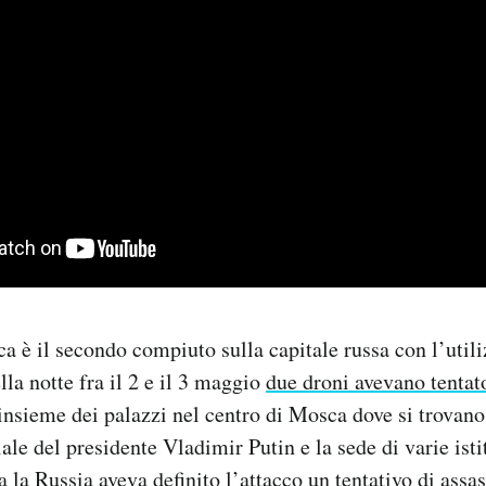
a è il secondo compiuto sulla capitale russa con l’utili
lla notte fra il 2 e il 3 maggio
due droni avevano tentato
’insieme dei palazzi nel centro di Mosca dove si trovano 
iale del presidente Vladimir Putin e la sede di varie isti
a la Russia aveva definito l’attacco un tentativo di assas