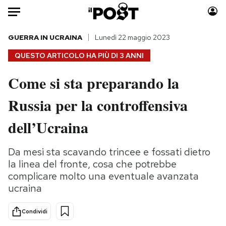
Auto
GUERRA IN UCRAINA
Lunedì 22 maggio 2023
QUESTO ARTICOLO HA PIÙ DI
3 ANNI
HOME
Come si sta preparando la
Italia
Moda
Russia per la controffensiva
Mondo
Libri
Politica
Consumismi
dell’Ucraina
Tecnologia
Storie/Idee
Internet
Ok Boomer!
Da mesi sta scavando trincee e fossati dietro
Scienza
Media
la linea del fronte, cosa che potrebbe
Cultura
Europa
complicare molto una eventuale avanzata
ucraina
Economia
Altrecose
Sport
Mondiali calcio 2026
Condividi