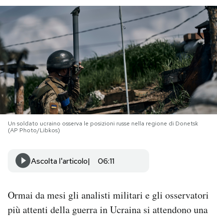
PODCAST
NEWSLETTER
I MIEI PREFERITI
SHOP
Un soldato ucraino osserva le posizioni russe nella regione di Donetsk
(AP Photo/Libkos)
CALENDARIO
Ascolta l'articolo
06:11
AREA PERSONALE
Ormai da mesi gli analisti militari e gli osservatori
Area Personale
più attenti della guerra in Ucraina si attendono una
Newsletter