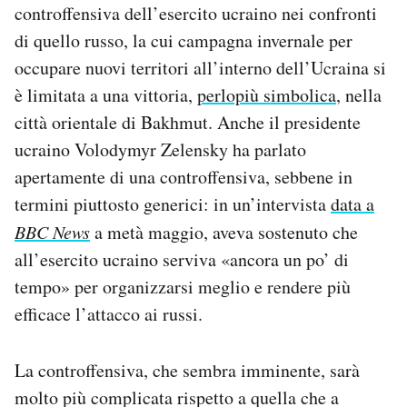
controffensiva dell’esercito ucraino nei confronti
Notifiche mobile
di quello russo, la cui campagna invernale per
Regala il Post
Hai bisogno di aiuto?
occupare nuovi territori all’interno dell’Ucraina si
Esci
è limitata a una vittoria,
perlopiù simbolica
, nella
città orientale di Bakhmut. Anche il presidente
ucraino Volodymyr Zelensky ha parlato
apertamente di una controffensiva, sebbene in
termini piuttosto generici: in un’intervista
data a
BBC News
a metà maggio, aveva sostenuto che
all’esercito ucraino serviva «ancora un po’ di
tempo» per organizzarsi meglio e rendere più
efficace l’attacco ai russi.
La controffensiva, che sembra imminente, sarà
molto più complicata rispetto a quella che a