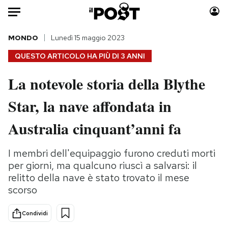
Auto
MONDO
Lunedì 15 maggio 2023
QUESTO ARTICOLO HA PIÙ DI
3 ANNI
HOME
La notevole storia della Blythe
Italia
Moda
Star, la nave affondata in
Mondo
Libri
Politica
Consumismi
Australia cinquant’anni fa
Tecnologia
Storie/Idee
Internet
Ok Boomer!
I membri dell'equipaggio furono creduti morti
Scienza
Media
per giorni, ma qualcuno riuscì a salvarsi: il
Cultura
Europa
relitto della nave è stato trovato il mese
scorso
Economia
Altrecose
Sport
Mondiali calcio 2026
Condividi