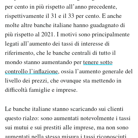
Notifiche mobile
per cento in più rispetto all’anno precedente,
Regala il Post
rispettivamente il 31 e il 33 per cento. E anche
Hai bisogno di aiuto?
molte altre banche italiane hanno guadagnato di
Esci
più rispetto al 2021. I motivi sono principalmente
legati all’aumento dei tassi di interesse di
riferimento, che le banche centrali di tutto il
mondo stanno aumentando per
tenere sotto
controllo l’inflazione
, ossia l’aumento generale del
livello dei prezzi, che ovunque sta mettendo in
difficoltà famiglie e imprese.
Le banche italiane stanno scaricando sui clienti
questo rialzo: sono aumentati notevolmente i tassi
sui mutui e sui prestiti alle imprese, ma non sono
aumentati nella stessa misura i tassi riconosciuti