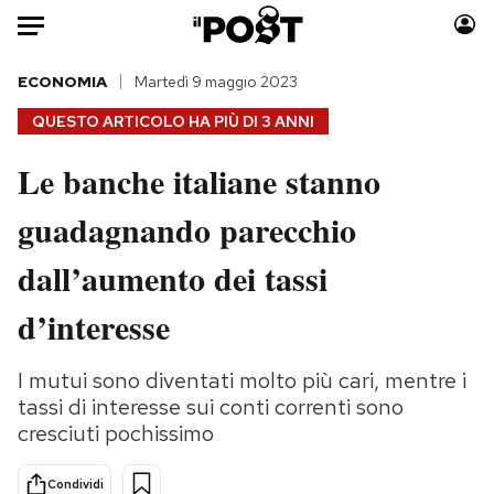
Auto
ECONOMIA
Martedì 9 maggio 2023
QUESTO ARTICOLO HA PIÙ DI
3 ANNI
HOME
Le banche italiane stanno
Italia
Moda
guadagnando parecchio
Mondo
Libri
Politica
Consumismi
dall’aumento dei tassi
Tecnologia
Storie/Idee
Internet
Ok Boomer!
d’interesse
Scienza
Media
Cultura
Europa
I mutui sono diventati molto più cari, mentre i
tassi di interesse sui conti correnti sono
Economia
Altrecose
cresciuti pochissimo
Sport
Mondiali calcio 2026
Condividi