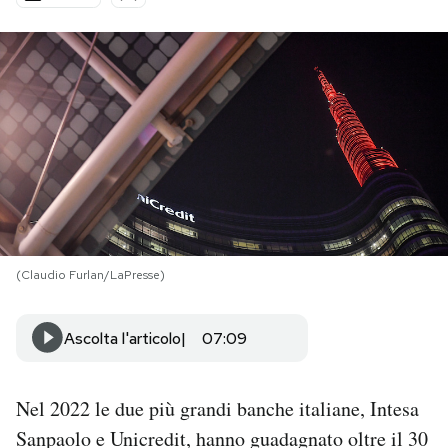
PODCAST
NEWSLETTER
I MIEI PREFERITI
SHOP
(Claudio Furlan/LaPresse)
CALENDARIO
Ascolta l'articolo
07:09
AREA PERSONALE
Nel 2022 le due più grandi banche italiane, Intesa
Area Personale
Sanpaolo e Unicredit, hanno guadagnato oltre il 30
Newsletter