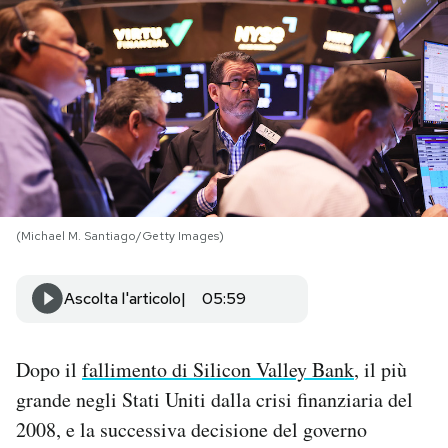
PODCAST
NEWSLETTER
I MIEI PREFERITI
(Michael M. Santiago/Getty Images)
SHOP
Ascolta l'articolo
05:59
CALENDARIO
Dopo il
fallimento di Silicon Valley Bank
, il più
AREA PERSONALE
grande negli Stati Uniti dalla crisi finanziaria del
Area Personale
2008, e la successiva decisione del governo
Newsletter