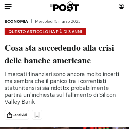
Auto
ECONOMIA
Mercoledì 15 marzo 2023
QUESTO ARTICOLO HA PIÙ DI
3 ANNI
HOME
Cosa sta succedendo alla crisi
Italia
Moda
delle banche americane
Mondo
Libri
Politica
Consumismi
I mercati finanziari sono ancora molto incerti
Tecnologia
Storie/Idee
ma sembra che il panico tra i correntisti
Internet
Ok Boomer!
statunitensi si sia ridotto: probabilmente
Scienza
Media
partirà un'inchiesta sul fallimento di Silicon
Cultura
Europa
Valley Bank
Economia
Altrecose
Sport
Mondiali calcio 2026
Condividi