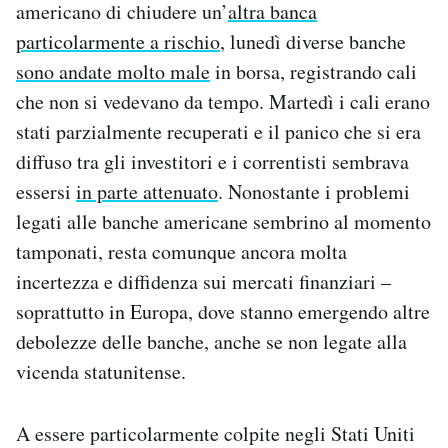
americano di chiudere un’
altra banca
Notifiche mobile
particolarmente a rischio
, lunedì diverse banche
Regala il Post
sono andate molto male
in borsa, registrando cali
Hai bisogno di aiuto?
Esci
che non si vedevano da tempo. Martedì i cali erano
stati parzialmente recuperati e il panico che si era
diffuso tra gli investitori e i correntisti sembrava
essersi
in parte attenuato
. Nonostante i problemi
legati alle banche americane sembrino al momento
tamponati, resta comunque ancora molta
incertezza e diffidenza sui mercati finanziari –
soprattutto in Europa, dove stanno emergendo altre
debolezze delle banche, anche se non legate alla
vicenda statunitense.
A essere particolarmente colpite negli Stati Uniti