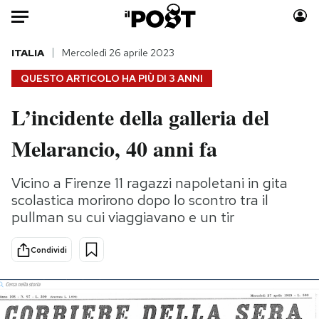
Auto
ITALIA
Mercoledì 26 aprile 2023
QUESTO ARTICOLO HA PIÙ DI
3 ANNI
HOME
L’incidente della galleria del
Italia
Moda
Melarancio, 40 anni fa
Mondo
Libri
Politica
Consumismi
Vicino a Firenze 11 ragazzi napoletani in gita
Tecnologia
Storie/Idee
scolastica morirono dopo lo scontro tra il
Internet
Ok Boomer!
pullman su cui viaggiavano e un tir
Scienza
Media
Cultura
Europa
Condividi
Economia
Altrecose
Sport
Mondiali calcio 2026