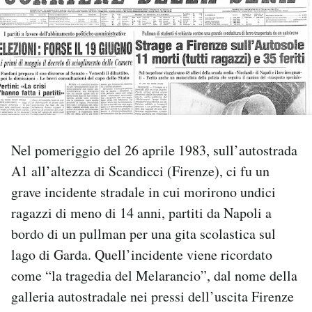
PODCAST
NEWSLETTER
I MIEI PREFERITI
Nel pomeriggio del 26 aprile 1983, sull’autostrada
SHOP
A1 all’altezza di Scandicci (Firenze), ci fu un
grave incidente stradale in cui morirono undici
ragazzi di meno di 14 anni, partiti da Napoli a
CALENDARIO
bordo di un pullman per una gita scolastica sul
lago di Garda. Quell’incidente viene ricordato
AREA PERSONALE
come “la tragedia del Melarancio”, dal nome della
Area Personale
galleria autostradale nei pressi dell’uscita Firenze
Newsletter