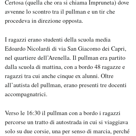
Certosa (quella che ora si chiama Impruneta) dove
Notifiche mobile
avvenne lo scontro tra il pullman e un tir che
Regala il Post
procedeva in direzione opposta.
Hai bisogno di aiuto?
Esci
I ragazzi erano studenti della scuola media
Edoardo Nicolardi di via San Giacomo dei Capri,
nel quartiere dell’Arenella. Il pullman era partito
dalla scuola di mattina, con a bordo 48 ragazze e
ragazzi tra cui anche cinque ex alunni. Oltre
all’autista del pullman, erano presenti tre docenti
accompagnatrici.
Verso le 16:30 il pullman con a bordo i ragazzi
percorse un tratto di autostrada in cui si viaggiava
solo su due corsie, una per senso di marcia, perché