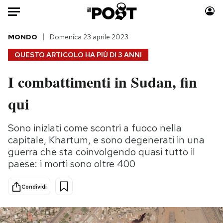
Auto
MONDO
Domenica 23 aprile 2023
QUESTO ARTICOLO HA PIÙ DI
3 ANNI
HOME
I combattimenti in Sudan, fin
Italia
Moda
qui
Mondo
Libri
Politica
Consumismi
Sono iniziati come scontri a fuoco nella
Tecnologia
Storie/Idee
capitale, Khartum, e sono degenerati in una
Internet
Ok Boomer!
guerra che sta coinvolgendo quasi tutto il
Scienza
Media
paese: i morti sono oltre 400
Cultura
Europa
Economia
Altrecose
Condividi
Sport
Mondiali calcio 2026