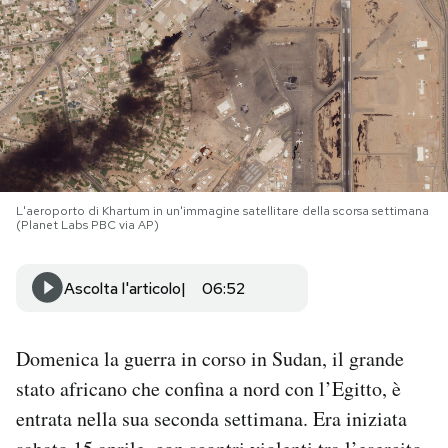
PODCAST
NEWSLETTER
I MIEI PREFERITI
L'aeroporto di Khartum in un'immagine satellitare della scorsa settimana
(Planet Labs PBC via AP)
SHOP
Ascolta l'articolo
06:52
CALENDARIO
Domenica la guerra in corso in Sudan, il grande
AREA PERSONALE
stato africano che confina a nord con l’Egitto, è
Area Personale
entrata nella sua seconda settimana. Era iniziata
Newsletter