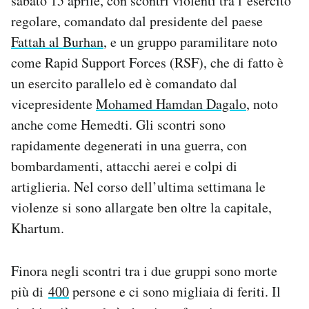
sabato 15 aprile, con scontri violenti tra l’esercito
Notifiche mobile
regolare, comandato dal presidente del paese
Regala il Post
Fattah al Burhan
, e un gruppo paramilitare noto
Hai bisogno di aiuto?
come Rapid Support Forces (RSF), che di fatto è
Esci
un esercito parallelo ed è comandato dal
vicepresidente
Mohamed Hamdan Dagalo
, noto
anche come Hemedti. Gli scontri sono
rapidamente degenerati in una guerra, con
bombardamenti, attacchi aerei e colpi di
artiglieria. Nel corso dell’ultima settimana le
violenze si sono allargate ben oltre la capitale,
Khartum.
Finora negli scontri tra i due gruppi sono morte
più di
400
persone e ci sono migliaia di feriti. Il