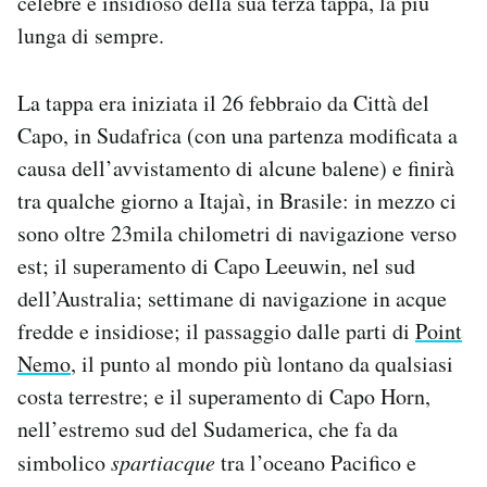
celebre e insidioso della sua terza tappa, la più
Notifiche mobile
lunga di sempre.
Regala il Post
Hai bisogno di aiuto?
La tappa era iniziata il 26 febbraio da Città del
Esci
Capo, in Sudafrica (con una partenza modificata a
causa dell’avvistamento di alcune balene) e finirà
tra qualche giorno a Itajaì, in Brasile: in mezzo ci
sono oltre 23mila chilometri di navigazione verso
est; il superamento di Capo Leeuwin, nel sud
dell’Australia; settimane di navigazione in acque
fredde e insidiose; il passaggio dalle parti di
Point
Nemo
, il punto al mondo più lontano da qualsiasi
costa terrestre; e il superamento di Capo Horn,
nell’estremo sud del Sudamerica, che fa da
simbolico
spartiacque
tra l’oceano Pacifico e