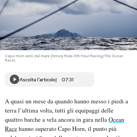
PODCAST
NEWSLETTER
I MIEI PREFERITI
Capo Horn visto dal mare (Amory Ross-11th Hour Racing/The Ocean
Race)
SHOP
Ascolta l'articolo
07:31
CALENDARIO
A quasi un mese da quando hanno messo i piedi a
terra l’ultima volta, tutti gli equipaggi delle
AREA PERSONALE
quattro barche a vela ancora in gara nella
Ocean
Area Personale
Race
hanno superato Capo Horn, il punto più
Newsletter