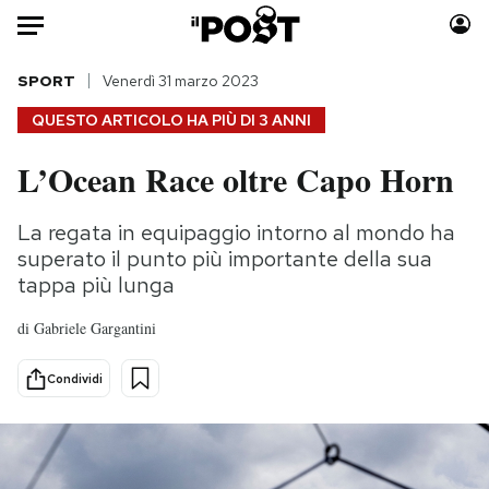
Auto
SPORT
Venerdì 31 marzo 2023
QUESTO ARTICOLO HA PIÙ DI
3 ANNI
HOME
L’Ocean Race oltre Capo Horn
Italia
Moda
Mondo
Libri
La regata in equipaggio intorno al mondo ha
Politica
Consumismi
superato il punto più importante della sua
Tecnologia
Storie/Idee
tappa più lunga
Internet
Ok Boomer!
di
Gabriele Gargantini
Scienza
Media
Cultura
Europa
Condividi
Economia
Altrecose
Sport
Mondiali calcio 2026