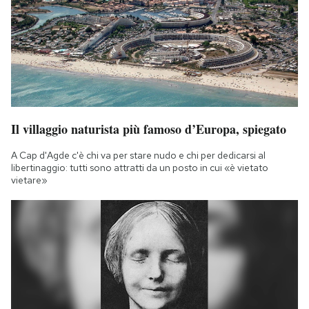
Il villaggio naturista più famoso d’Europa, spiegato
A Cap d'Agde c'è chi va per stare nudo e chi per dedicarsi al
libertinaggio: tutti sono attratti da un posto in cui «è vietato
vietare»