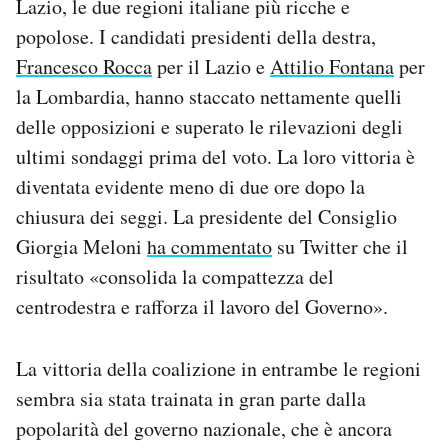
Lazio, le due regioni italiane più ricche e
Notifiche mobile
popolose. I candidati presidenti della destra,
Regala il Post
Francesco Rocca
per il Lazio e
Attilio Fontana
per
Hai bisogno di aiuto?
la Lombardia, hanno staccato nettamente quelli
Esci
delle opposizioni e superato le rilevazioni degli
ultimi sondaggi prima del voto. La loro vittoria è
diventata evidente meno di due ore dopo la
chiusura dei seggi. La presidente del Consiglio
Giorgia Meloni
ha commentato
su Twitter che il
risultato «consolida la compattezza del
centrodestra e rafforza il lavoro del Governo».
La vittoria della coalizione in entrambe le regioni
sembra sia stata trainata in gran parte dalla
popolarità del governo nazionale, che è ancora