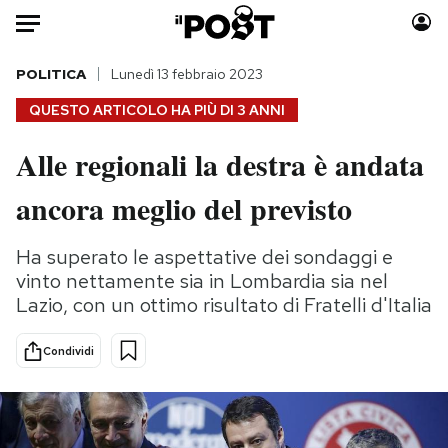
Auto
POLITICA
Lunedì 13 febbraio 2023
QUESTO ARTICOLO HA PIÙ DI
3 ANNI
HOME
Alle regionali la destra è andata
Italia
Moda
ancora meglio del previsto
Mondo
Libri
Politica
Consumismi
Ha superato le aspettative dei sondaggi e
Tecnologia
Storie/Idee
vinto nettamente sia in Lombardia sia nel
Internet
Ok Boomer!
Lazio, con un ottimo risultato di Fratelli d'Italia
Scienza
Media
Cultura
Europa
Condividi
Economia
Altrecose
Sport
Mondiali calcio 2026