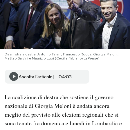
PODCAST
NEWSLETTER
I MIEI PREFERITI
Da sinistra a destra: Antonio Tajani, Francesco Rocca, Giorgia Meloni,
Matteo Salvini e Maurizio Lupi (Cecilia Fabiano/LaPresse)
SHOP
Ascolta l'articolo
04:03
CALENDARIO
La coalizione di destra che sostiene il governo
nazionale di Giorgia Meloni è andata ancora
AREA PERSONALE
meglio del previsto alle elezioni regionali che si
Area Personale
sono tenute fra domenica e lunedì in Lombardia e
Newsletter