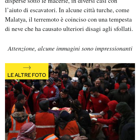
disperse sotto le macerie, in diversi casi con
Notifiche mobile
l’aiuto di escavatori. In alcune città turche, come
Regala il Post
Malatya, il terremoto è coinciso con una tempesta
Hai bisogno di aiuto?
di neve che ha causato ulteriori disagi agli sfollati.
Esci
Attenzione, alcune immagini sono impressionanti