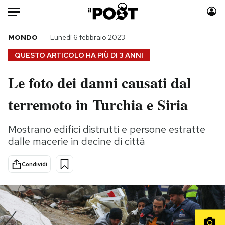
Auto
MONDO
Lunedì 6 febbraio 2023
QUESTO ARTICOLO HA PIÙ DI
3 ANNI
HOME
Le foto dei danni causati dal
Italia
Moda
terremoto in Turchia e Siria
Mondo
Libri
Politica
Consumismi
Mostrano edifici distrutti e persone estratte
Tecnologia
Storie/Idee
dalle macerie in decine di città
Internet
Ok Boomer!
Scienza
Media
Condividi
Cultura
Europa
Economia
Altrecose
Sport
Mondiali calcio 2026