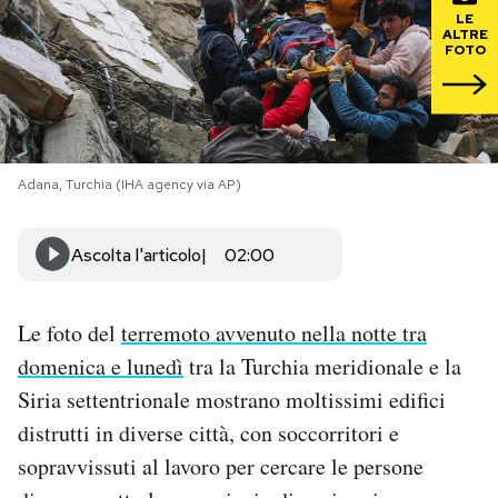
LE
ALTRE
PODCAST
FOTO
NEWSLETTER
Adana, Turchia (IHA agency via AP)
I MIEI PREFERITI
Ascolta l'articolo
02:00
SHOP
Le foto del
terremoto avvenuto nella notte tra
CALENDARIO
domenica e lunedì
tra la Turchia meridionale e la
Siria settentrionale mostrano moltissimi edifici
AREA PERSONALE
distrutti in diverse città, con soccorritori e
Area Personale
sopravvissuti al lavoro per cercare le persone
Newsletter