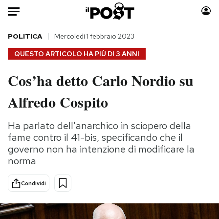
Auto
POLITICA
Mercoledì 1 febbraio 2023
QUESTO ARTICOLO HA PIÙ DI
3 ANNI
HOME
Cos’ha detto Carlo Nordio su
Italia
Moda
Alfredo Cospito
Mondo
Libri
Politica
Consumismi
Ha parlato dell'anarchico in sciopero della
Tecnologia
Storie/Idee
fame contro il 41-bis, specificando che il
Internet
Ok Boomer!
governo non ha intenzione di modificare la
Scienza
Media
norma
Cultura
Europa
Economia
Altrecose
Condividi
Sport
Mondiali calcio 2026