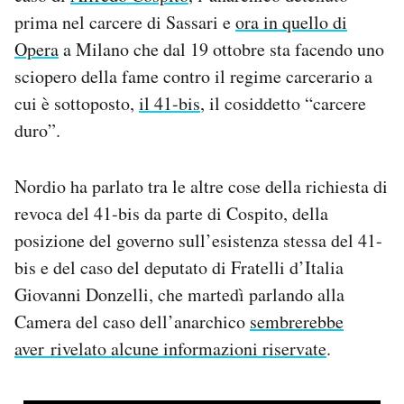
Notifiche mobile
prima nel carcere di Sassari e
ora in quello di
Regala il Post
Opera
a Milano che dal 19 ottobre sta facendo uno
Hai bisogno di aiuto?
sciopero della fame contro il regime carcerario a
Esci
cui è sottoposto,
il 41-bi
s
, il cosiddetto “carcere
duro”.
Nordio ha parlato tra le altre cose della richiesta di
revoca del 41-bis da parte di Cospito, della
posizione del governo sull’esistenza stessa del 41-
bis e del caso del deputato di Fratelli d’Italia
Giovanni Donzelli, che martedì parlando alla
Camera del caso dell’anarchico
sembrerebbe
aver rivelato alcune informazioni riservate
.