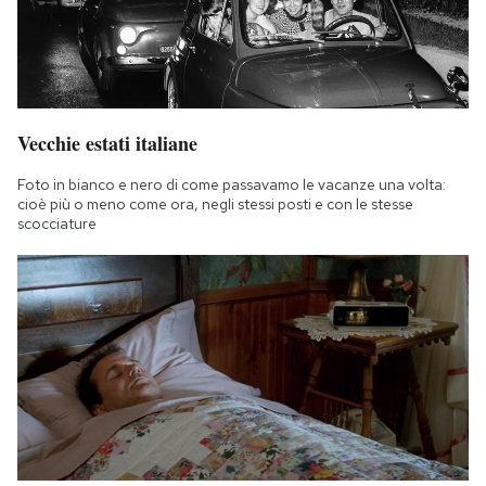
Vecchie estati italiane
Foto in bianco e nero di come passavamo le vacanze una volta:
cioè più o meno come ora, negli stessi posti e con le stesse
scocciature