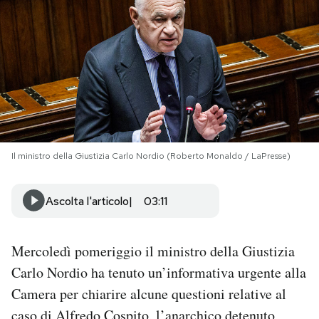
PODCAST
NEWSLETTER
I MIEI PREFERITI
Il ministro della Giustizia Carlo Nordio (Roberto Monaldo / LaPresse)
SHOP
Ascolta l'articolo
03:11
CALENDARIO
Mercoledì pomeriggio il ministro della Giustizia
AREA PERSONALE
Carlo Nordio ha tenuto un’informativa urgente alla
Camera per chiarire alcune questioni relative al
Area Personale
Newsletter
caso di
Alfredo Cospito
, l’anarchico detenuto