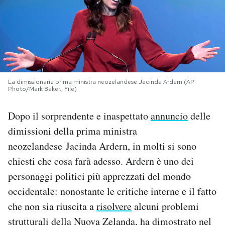
PODCAST
NEWSLETTER
La dimissionaria prima ministra neozelandese Jacinda Ardern (AP
I MIEI PREFERITI
Photo/Mark Baker., File)
Dopo il sorprendente e inaspettato
annuncio
delle
SHOP
dimissioni della prima ministra
neozelandese Jacinda Ardern, in molti si sono
CALENDARIO
chiesti che cosa farà adesso. Ardern è uno dei
personaggi politici più apprezzati del mondo
AREA PERSONALE
occidentale: nonostante le critiche interne e il fatto
che non sia riuscita a
risolvere
alcuni problemi
Area Personale
strutturali della Nuova Zelanda, ha dimostrato nel
Newsletter