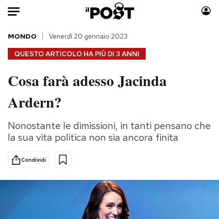
Auto
MONDO
Venerdì 20 gennaio 2023
QUESTO ARTICOLO HA PIÙ DI
3 ANNI
HOME
Cosa farà adesso Jacinda
Italia
Moda
Ardern?
Mondo
Libri
Politica
Consumismi
Nonostante le dimissioni, in tanti pensano che
Tecnologia
Storie/Idee
la sua vita politica non sia ancora finita
Internet
Ok Boomer!
Scienza
Media
Condividi
Cultura
Europa
Economia
Altrecose
Sport
Mondiali calcio 2026