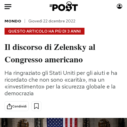
Auto
MONDO
Giovedì 22 dicembre 2022
QUESTO ARTICOLO HA PIÙ DI
3 ANNI
HOME
Il discorso di Zelensky al
Italia
Moda
Congresso americano
Mondo
Libri
Politica
Consumismi
Ha ringraziato gli Stati Uniti per gli aiuti e ha
Tecnologia
Storie/Idee
ricordato che non sono «carità», ma un
Internet
Ok Boomer!
«investimento» per la sicurezza globale e la
Scienza
Media
democrazia
Cultura
Europa
Economia
Altrecose
Condividi
Sport
Mondiali calcio 2026