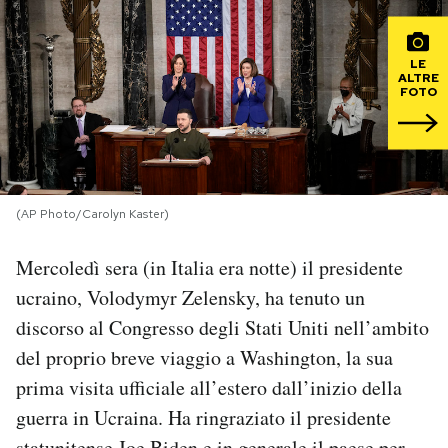
PODCAST
LE
ALTRE
FOTO
NEWSLETTER
I MIEI PREFERITI
(AP Photo/Carolyn Kaster)
SHOP
Mercoledì sera (in Italia era notte) il presidente
ucraino, Volodymyr Zelensky, ha tenuto un
CALENDARIO
discorso al Congresso degli Stati Uniti nell’ambito
del proprio breve viaggio a Washington, la sua
AREA PERSONALE
prima visita ufficiale all’estero dall’inizio della
Area Personale
guerra in Ucraina. Ha ringraziato il presidente
Newsletter
statunitense Joe Biden e in generale il paese per