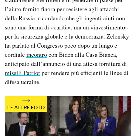
Notifiche mobile
l’aiuto fornito finora per resistere agli attacchi
Regala il Post
della Russia, ricordando che gli ingenti aiuti non
Hai bisogno di aiuto?
sono una forma di «carità», ma un «investimento»
Esci
per la sicurezza globale e la democrazia. Zelensky
ha parlato al Congresso poco dopo un lungo e
cordiale
incontro
con Biden alla Casa Bianca,
anticipato dall’annuncio di una attesa fornitura di
missili Patriot
per rendere più efficienti le linee di
difesa ucraine.