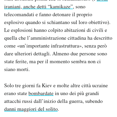
Notifiche mobile
iraniani, anche detti “kamikaze”
, sono
Regala il Post
telecomandati e fanno detonare il proprio
Hai bisogno di aiuto?
esplosivo quando si schiantano sul loro obiettivo).
Esci
Le esplosioni hanno colpito abitazioni di civili e
quella che l’amministrazione cittadina ha descritto
come «un’importante infrastruttura», senza però
dare ulteriori dettagli. Almeno due persone sono
state ferite, ma per il momento sembra non ci
siano morti.
Solo tre giorni fa Kiev e molte altre città ucraine
erano state
bombardate
in uno dei più grandi
attacchi russi dall’inizio della guerra, subendo
danni maggiori del solito
.