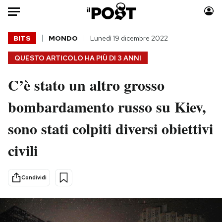
Auto
BITS
MONDO
Lunedì 19 dicembre 2022
QUESTO ARTICOLO HA PIÙ DI
3 ANNI
HOME
C’è stato un altro grosso
Italia
Moda
Mondo
Libri
bombardamento russo su Kiev,
Politica
Consumismi
sono stati colpiti diversi obiettivi
Tecnologia
Storie/Idee
Internet
Ok Boomer!
civili
Scienza
Media
Cultura
Europa
Condividi
Economia
Altrecose
Sport
Mondiali calcio 2026