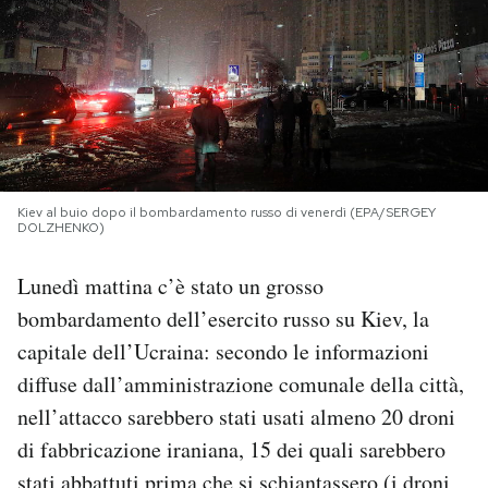
PODCAST
NEWSLETTER
I MIEI PREFERITI
Kiev al buio dopo il bombardamento russo di venerdì (EPA/SERGEY
DOLZHENKO)
SHOP
Lunedì mattina c’è stato un grosso
bombardamento dell’esercito russo su Kiev, la
CALENDARIO
capitale dell’Ucraina: secondo le informazioni
diffuse dall’amministrazione comunale della città,
AREA PERSONALE
nell’attacco sarebbero stati usati almeno 20 droni
di fabbricazione iraniana, 15 dei quali sarebbero
Area Personale
Newsletter
stati abbattuti prima che si schiantassero (i
droni