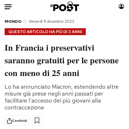
Auto
MONDO
Venerdì 9 dicembre 2022
QUESTO ARTICOLO HA PIÙ DI
3 ANNI
HOME
In Francia i preservativi
Italia
Moda
saranno gratuiti per le persone
Mondo
Libri
Politica
Consumismi
con meno di 25 anni
Tecnologia
Storie/Idee
Internet
Ok Boomer!
Lo ha annunciato Macron, estendendo altre
Scienza
Media
misure già prese negli anni passati per
Cultura
Europa
facilitare l'accesso dei più giovani alla
contraccezione
Economia
Altrecose
Sport
Mondiali calcio 2026
Condividi