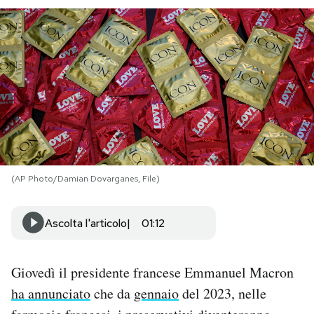
PODCAST
NEWSLETTER
I MIEI PREFERITI
SHOP
(AP Photo/Damian Dovarganes, File)
CALENDARIO
Ascolta l'articolo
01:12
AREA PERSONALE
Giovedì il presidente francese Emmanuel Macron
Area Personale
ha annunciato
che da
gennaio
del 2023, nelle
Newsletter