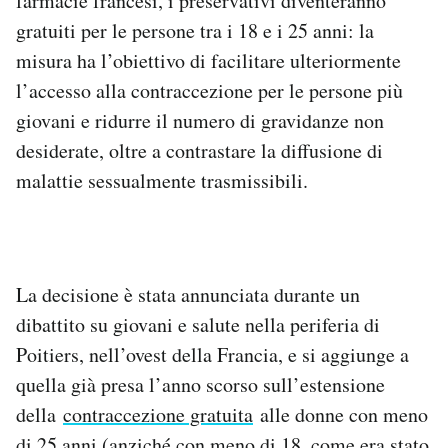
farmacie francesi, i preservativi diventeranno
Notifiche mobile
gratuiti per le persone tra i 18 e i 25 anni: la
Regala il Post
misura ha l’obiettivo di facilitare ulteriormente
Hai bisogno di aiuto?
l’accesso alla contraccezione per le persone più
Esci
giovani e ridurre il numero di gravidanze non
desiderate, oltre a contrastare la diffusione di
malattie sessualmente trasmissibili.
La decisione è stata annunciata durante un
dibattito su giovani e salute nella periferia di
Poitiers, nell’ovest della Francia, e si aggiunge a
quella già presa l’anno scorso sull’estensione
della
contraccezione gratuita
alle donne con meno
di 25 anni (anziché con meno di 18, come era stato