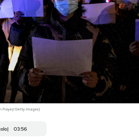
n Frayer/Getty Images)
colo
03:56