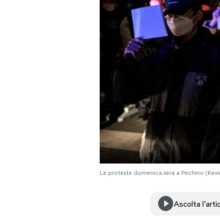
PODCAST
NEWSLETTER
I MIEI PREFERITI
SHOP
CALENDARIO
Le proteste domenica sera a Pechino (Kevi
AREA PERSONALE
Area Personale
Ascolta l'arti
Newsletter