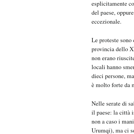
esplicitamente co
del paese, oppure
eccezionale.
Le proteste sono 
provincia dello X
non erano riuscite
locali hanno smen
dieci persone, m
è molto forte da m
Nelle serate di s
il paese: la città
non a caso i mani
Urumqi), ma ci so