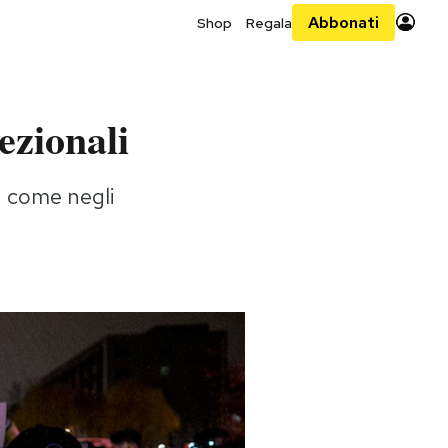
Abbonati
Shop
Regala
ezionali
a come negli