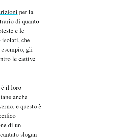
trizioni
per la
trario di quanto
teste e le
isolati, che
 esempio, gli
tro le cattive
è il loro
ontane anche
verno, e questo è
ecifico
one di un
 cantato slogan