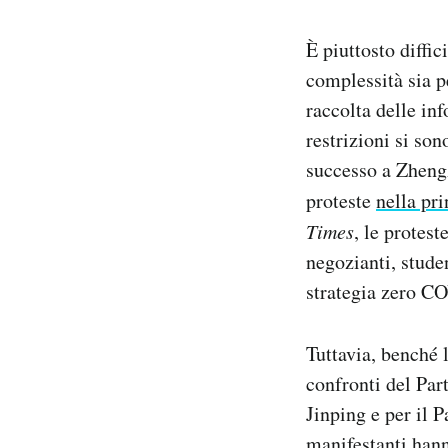
È piuttosto diffic
complessità sia p
raccolta delle in
restrizioni si so
successo a Zhengz
proteste
nella pr
Times
, le protes
negozianti, studen
strategia zero C
Tuttavia, benché 
confronti del Par
Jinping e per il 
manifestanti hann