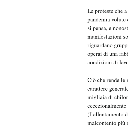
Notifiche mobile
Le proteste che a
Regala il Post
pandemia volute d
Hai bisogno di aiuto?
si pensa, e nonost
Esci
manifestazioni so
riguardano gruppi
operai di una fab
condizioni di lav
Ciò che rende le m
carattere generale
migliaia di chilo
eccezionalmente r
(l’allentamento d
malcontento più a