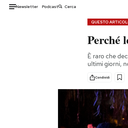
Newsletter
Podcast
Auto
QUESTO ARTICOLO
Perché l
HOME
Italia
Moda
È raro che dec
Mondo
Libri
ultimi giorni,
Politica
Consumismi
Tecnologia
Storie/Idee
Condividi
Internet
Ok Boomer!
Scienza
Media
Cultura
Europa
Economia
Altrecose
Sport
Mondiali calcio 2026