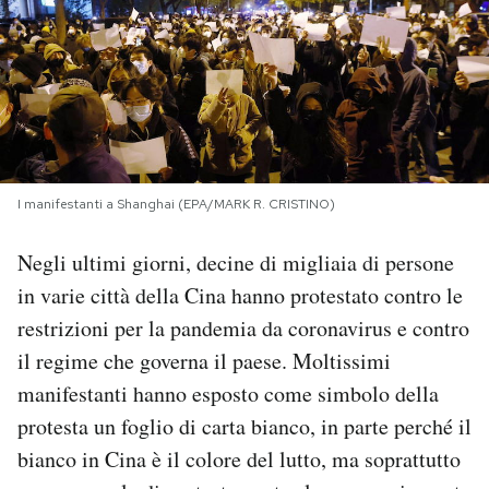
PODCAST
NEWSLETTER
I MIEI PREFERITI
I manifestanti a Shanghai (EPA/MARK R. CRISTINO)
Negli ultimi giorni, decine di migliaia di persone
SHOP
in varie città della Cina hanno protestato contro le
restrizioni per la pandemia da coronavirus e contro
CALENDARIO
il regime che governa il paese. Moltissimi
manifestanti hanno esposto come simbolo della
AREA PERSONALE
protesta un foglio di carta bianco, in parte perché il
Area Personale
bianco in Cina è il colore del lutto, ma soprattutto
Newsletter