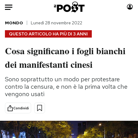
Auto
MONDO
Lunedì 28 novembre 2022
QUESTO ARTICOLO HA PIÙ DI
3 ANNI
HOME
Cosa significano i fogli bianchi
Italia
Moda
dei manifestanti cinesi
Mondo
Libri
Politica
Consumismi
Sono soprattutto un modo per protestare
Tecnologia
Storie/Idee
contro la censura, e non è la prima volta che
Internet
Ok Boomer!
vengono usati
Scienza
Media
Cultura
Europa
Condividi
Economia
Altrecose
Sport
Mondiali calcio 2026